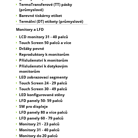
TermoTransferové (TT) pásky
(průmyslové)
Barevné tiskárny etiket
Termální (DT) etikety (průmyslové)
Monitory a LFD
LCD monitory 31 - 40 palců
Touch Screen 50 palců a více
Držáky pevné
Reproduktory k monitorům
Příslušenství k monitorům
Příslušenství k dotykovým
monitorům
LED zobrazovací segmenty
Touch Screen 24 - 29 palců
Touch Screen 30 - 49 palců
LED konfigurované stěny
LFD panely 50- 59 palců
SW pro displeje
LFD panely 80 a více palců
LFD panely 60 - 79 palců
Monitory 21 - 23 palců
Monitory 31 - 40 palců
Monitory do 20 palců