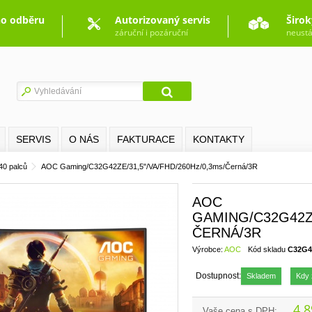
o odběru
Autorizovaný servis
Širok
záruční i pozáruční
neustá
SERVIS
O NÁS
FAKTURACE
KONTAKTY
40 palců
AOC Gaming/C32G42ZE/31,5"/VA/FHD/260Hz/0,3ms/Černá/3R
AOC
GAMING/C32G42ZE
ČERNÁ/3R
Výrobce:
AOC
Kód skladu
C32G4
Dostupnost:
Skladem
Kdy 
4 8
Vaše cena s DPH: