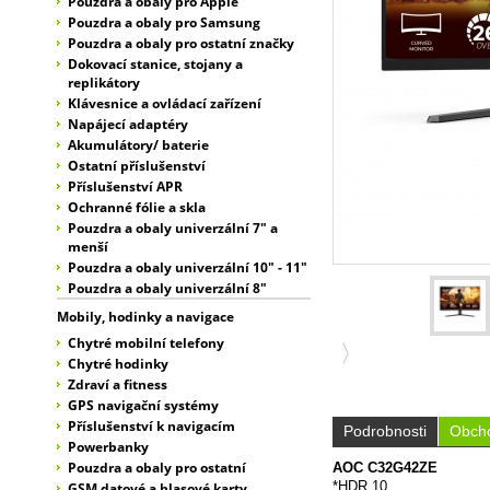
Pouzdra a obaly pro Apple
Pouzdra a obaly pro Samsung
Pouzdra a obaly pro ostatní značky
Dokovací stanice, stojany a
replikátory
Klávesnice a ovládací zařízení
Napájecí adaptéry
Akumulátory/ baterie
Ostatní příslušenství
Příslušenství APR
Ochranné fólie a skla
Pouzdra a obaly univerzální 7" a
menší
Pouzdra a obaly univerzální 10" - 11"
Pouzdra a obaly univerzální 8"
Mobily, hodinky a navigace
Chytré mobilní telefony
Chytré hodinky
Zdraví a fitness
GPS navigační systémy
Příslušenství k navigacím
Podrobnosti
Obcho
Powerbanky
Pouzdra a obaly pro ostatní
AOC C32G42ZE
*HDR 10
GSM datové a hlasové karty