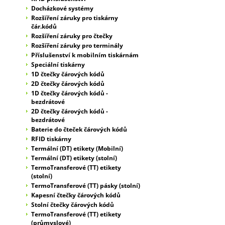
Docházkové systémy
Rozšíření záruky pro tiskárny
čár.kódů
Rozšíření záruky pro čtečky
Rozšíření záruky pro terminály
Příslušenství k mobilním tiskárnám
Speciální tiskárny
1D čtečky čárových kódů
2D čtečky čárových kódů
1D čtečky čárových kódů -
bezdrátové
2D čtečky čárových kódů -
bezdrátové
Baterie do čteček čárových kódů
RFID tiskárny
Termální (DT) etikety (Mobilní)
Termální (DT) etikety (stolní)
TermoTransferové (TT) etikety
(stolní)
TermoTransferové (TT) pásky (stolní)
Kapesní čtečky čárových kódů
Stolní čtečky čárových kódů
TermoTransferové (TT) etikety
(průmyslové)