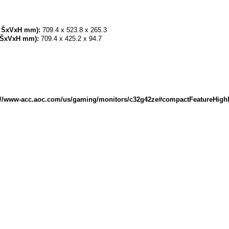
, ŠxVxH mm):
709.4 x 523.8 x 265.3
, ŠxVxH mm):
709.4 x 425.2 x 94.7
s://www-acc.aoc.com/us/gaming/monitors/c32g42ze#compactFeatureHighl