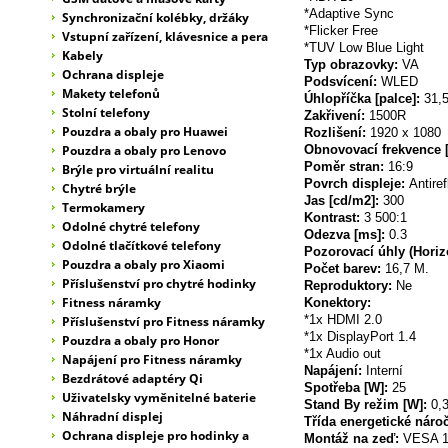
*Adaptive Sync
Synchronizační kolébky, držáky
*Flicker Free
Vstupní zařízení, klávesnice a pera
*TUV Low Blue Light
Kabely
Typ obrazovky:
VA
Ochrana displeje
Podsvícení:
WLED
Makety telefonů
Úhlopříčka [palce]:
31,
Stolní telefony
Zakřivení:
1500R
Pouzdra a obaly pro Huawei
Rozlišení:
1920 x 1080
Pouzdra a obaly pro Lenovo
Obnovovací frekvence [
Poměr stran:
16:9
Brýle pro virtuální realitu
Povrch displeje:
Antiref
Chytré brýle
Jas [cd/m2]:
300
Termokamery
Kontrast:
3 500:1
Odolné chytré telefony
Odezva [ms]:
0.3
Odolné tlačítkové telefony
Pozorovací úhly (Horizo
Pouzdra a obaly pro Xiaomi
Počet barev:
16,7 M.
Příslušenství pro chytré hodinky
Reproduktory:
Ne
Fitness náramky
Konektory:
*1x HDMI 2.0
Příslušenství pro Fitness náramky
*1x DisplayPort 1.4
Pouzdra a obaly pro Honor
*1x Audio out
Napájení pro Fitness náramky
Napájení:
Interní
Bezdrátové adaptéry Qi
Spotřeba [W]:
25
Uživatelsky vyměnitelné baterie
Stand By režim [W]:
0,
Náhradní displej
Třída energetické nároč
Ochrana displeje pro hodinky a
Montáž na zeď:
VESA 1