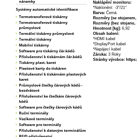
náramky
Naklápění monitoru:
*Naklonění: -3°/21°
Systémy automatické identifikace
Barva:
Černá
Termotransferové tiskárny
Rozměry (se stojanem
Termotransferové tiskárny
Rozměry (bez stojanu
průmyslové
Hmotnost [kg]:
6,92
Termální tiskárny průmyslové
Obsah balení:
*HDMI kabel
Termální tiskárny
*DisplayPort kabel
Mobilní tiskárny
*Napájecí kabel
Software pro tiskárny čár.kódů
Záruka:
3 Roky
Příslušenství k tiskárnám čár.kódů
Stránky výrobce: http
Tiskárny plast. karet
Plastové karty do tiskáren
Příslušenství k tiskárnám plastových
karet
Průmyslové čtečky čárových kódů -
bezdrátové
Příslušenství ke čtečkám čárových
kódů
Software pro čtečky čárových kódů
Ruční terminály
Vozíkové terminály
Software pro terminály
Příslušenství k datovým terminálům
RFID příslušenství