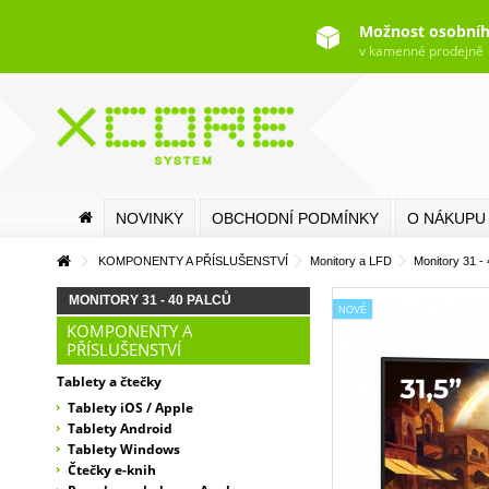
Možnost osobníh
v kamenné prodejně
NOVINKY
OBCHODNÍ PODMÍNKY
O NÁKUPU
KOMPONENTY A PŘÍSLUŠENSTVÍ
Monitory a LFD
Monitory 31 - 
MONITORY 31 - 40 PALCŮ
NOVÉ
KOMPONENTY A
PŘÍSLUŠENSTVÍ
Tablety a čtečky
Tablety iOS / Apple
Tablety Android
Tablety Windows
Čtečky e-knih