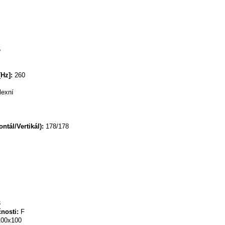
5
Hz]:
260
lexní
ntál/Vertikál):
178/178
3
nosti:
F
00x100