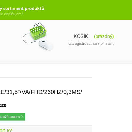
ý sortiment produktů
le doplňujeme
KOŠÍK
(prázdný)
Zaregistrovat se / přihlásit
/31,5"/VA/FHD/260HZ/0,3MS/
2ZE
zboží dostanu ?
90 Kč