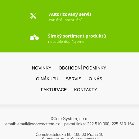
Autorizovaný servis
záruční i pozáruční
Široký sortiment produktů
neustále doplňujeme
NOVINKY
OBCHODNÍ PODMÍNKY
O NÁKUPU
SERVIS
O NÁS
FAKTURACE
KONTAKTY
XCore System, s.r.o.
email:
email@xcoresystem.cz
pevná linka: 222 510 000, 225 510 164
Černokostelecká 88, 100 00 Praha 10