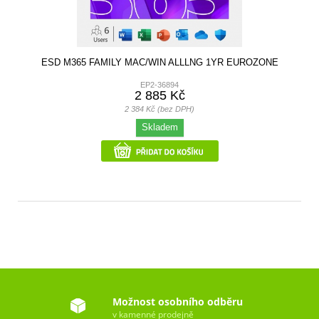
ESD M365 FAMILY MAC/WIN ALLLNG 1YR EUROZONE
EP2-36894
2 885 Kč
2 384 Kč (bez DPH)
Skladem
Možnost osobního odběru
v kamenné prodejně