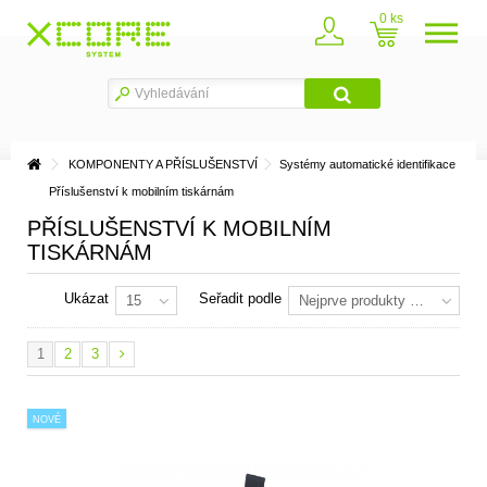
0
KOMPONENTY A PŘÍSLUŠENSTVÍ
Systémy automatické identifikace
Příslušenství k mobilním tiskárnám
PŘÍSLUŠENSTVÍ K MOBILNÍM
TISKÁRNÁM
Ukázat
Seřadit podle
15
Nejprve produkty skladem
1
2
3
NOVÉ