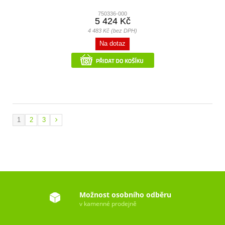
750336-000
5 424 Kč
4 483 Kč (bez DPH)
Na dotaz
1
2
3
Možnost osobního odběru
v kamenné prodejně