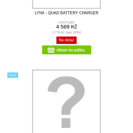
LYNX - QUAD BATTERY CHARGER
LNX3-QBC
4 569 Kč
3 776 Kč (bez DPH)
Na dotaz
NOVÉ