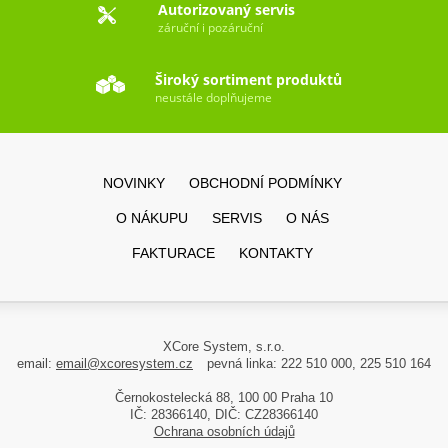
Autorizovaný servis
záruční i pozáruční
Široký sortiment produktů
neustále doplňujeme
NOVINKY
OBCHODNÍ PODMÍNKY
O NÁKUPU
SERVIS
O NÁS
FAKTURACE
KONTAKTY
XCore System, s.r.o.
email:
email@xcoresystem.cz
pevná linka: 222 510 000, 225 510 164
Černokostelecká 88, 100 00 Praha 10
IČ: 28366140, DIČ: CZ28366140
Ochrana osobních údajů