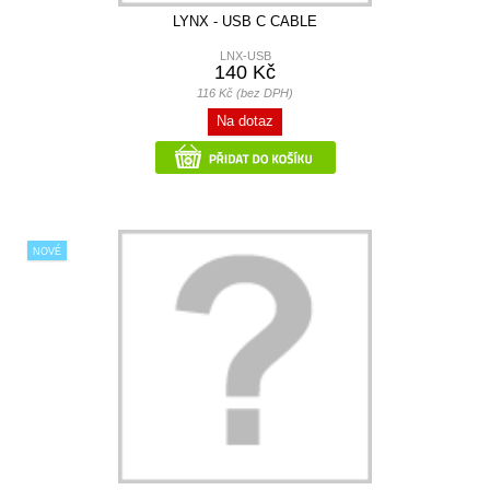
LYNX - USB C CABLE
LNX-USB
140 Kč
116 Kč (bez DPH)
Na dotaz
NOVÉ