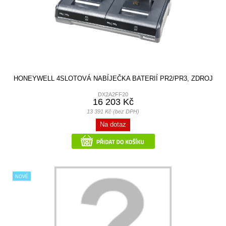
HONEYWELL 4SLOTOVÁ NABÍJEČKA BATERIÍ PR2/PR3, ZDROJ
DX2A2FF20
16 203 Kč
13 391 Kč (bez DPH)
Na dotaz
NOVÉ