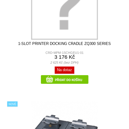
1-SLOT PRINTER DOCKING CRADLE ZQ300 SERIES
CRD-MPM-1SCHGEU1-01
3 176 Kč
2 625 Kč (bez DPH)
Na dotaz
NOVÉ