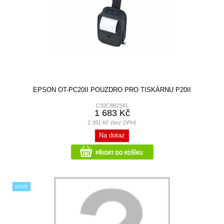
EPSON OT-PC20II POUZDRO PRO TISKÁRNU P20II
C32C882341
1 683 Kč
1 391 Kč (bez DPH)
Na dotaz
NOVÉ