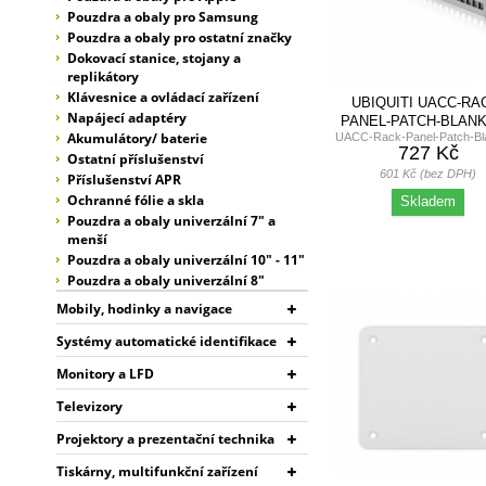
TP-LINK
Pouzdra a obaly pro Samsung
UBIQUITI
Pouzdra a obaly pro ostatní značky
UBIQUITI ENTERPRISE
Dokovací stanice, stojany a
W-STAR
replikátory
WELL
Klávesnice a ovládací zařízení
UBIQUITI UACC-RA
XIAOMI
Napájecí adaptéry
PANEL-PATCH-BLANK-
ZAGG
Akumulátory/ baterie
UACC-Rack-Panel-Patch-Bl
24-PORT...
727 Kč
Ostatní příslušenství
601 Kč (bez DPH)
Příslušenství APR
Ochranné fólie a skla
Skladem
Pouzdra a obaly univerzální 7" a
menší
Pouzdra a obaly univerzální 10" - 11"
Pouzdra a obaly univerzální 8"
Mobily, hodinky a navigace
Systémy automatické identifikace
Monitory a LFD
Televizory
Projektory a prezentační technika
Tiskárny, multifunkční zařízení