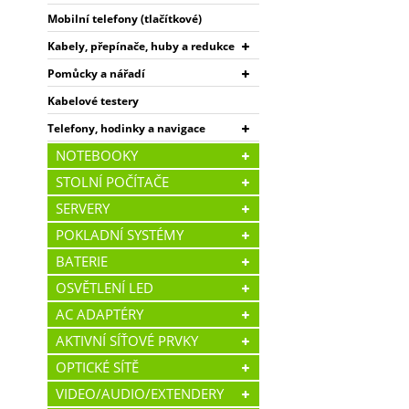
Mobilní telefony (tlačítkové)
Kabely, přepínače, huby a redukce
Pomůcky a nářadí
Kabelové testery
Telefony, hodinky a navigace
NOTEBOOKY
STOLNÍ POČÍTAČE
SERVERY
POKLADNÍ SYSTÉMY
BATERIE
OSVĚTLENÍ LED
AC ADAPTÉRY
AKTIVNÍ SÍŤOVÉ PRVKY
OPTICKÉ SÍTĚ
VIDEO/AUDIO/EXTENDERY