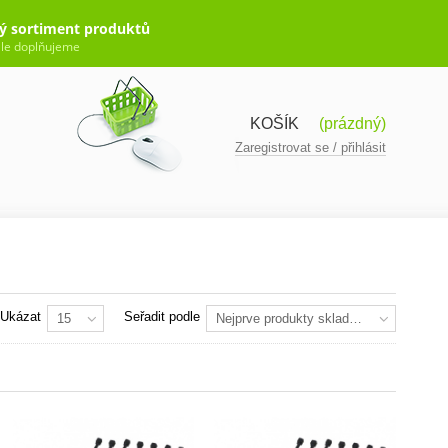
ý sortiment produktů
le doplňujeme
KOŠÍK
(prázdný)
Zaregistrovat se / přihlásit
Ukázat
Seřadit podle
15
Nejprve produkty skladem