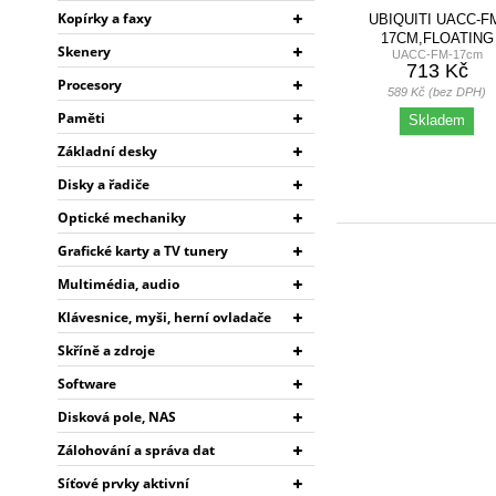
Kopírky a faxy
UBIQUITI UACC-F
17CM,FLOATING
Skenery
UACC-FM-17cm
MOUNT,DRŽÁK PRO 
713 Kč
ULTRA,...
Procesory
589 Kč (bez DPH)
Paměti
Skladem
Základní desky
Disky a řadiče
Optické mechaniky
Grafické karty a TV tunery
Multimédia, audio
Klávesnice, myši, herní ovladače
Skříně a zdroje
Software
Disková pole, NAS
Zálohování a správa dat
Síťové prvky aktivní