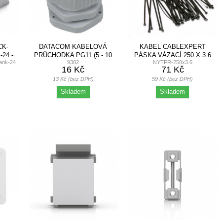
CK-
DATACOM KABELOVÁ
KABEL CABLEXPERT
24 -
PRŮCHODKA PG11 (5 - 10
PÁSKA VÁZACÍ 250 X 3.6
ank-24
9382
NYTFR-250x3.6
MM) ŠEDÁ
MM, 100KS
16 Kč
71 Kč
13 Kč (bez DPH)
59 Kč (bez DPH)
Skladem
Skladem