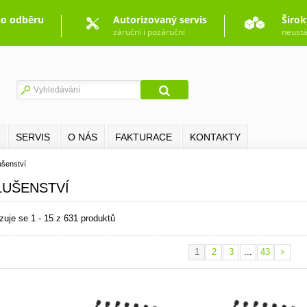
o odběru
Autorizovaný servis
Širok
záruční i pozáruční
neustá
SERVIS
O NÁS
FAKTURACE
KONTAKTY
ušenství
LUŠENSTVÍ
zuje se 1 - 15 z 631 produktů
1
2
3
...
43