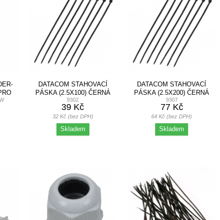
DER-
DATACOM STAHOVACÍ
DATACOM STAHOVACÍ
PRO
PÁSKA (2.5X100) ČERNÁ
PÁSKA (2.5X200) ČERNÁ
-W
9302
9307
LÝ
100KS
100KS
39 Kč
77 Kč
32 Kč (bez DPH)
64 Kč (bez DPH)
Skladem
Skladem