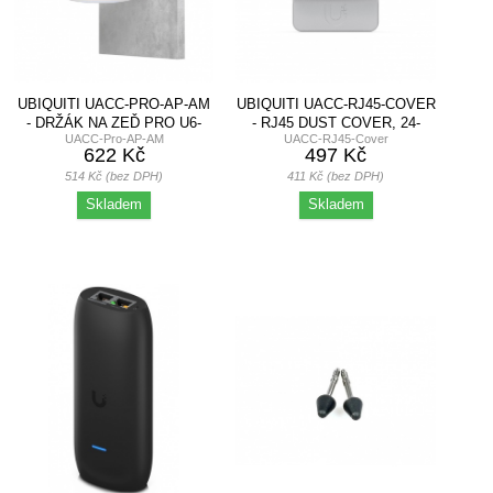
UBIQUITI UACC-PRO-AP-AM
UBIQUITI UACC-RJ45-COVER
- DRŽÁK NA ZEĎ PRO U6-
- RJ45 DUST COVER, 24-
UACC-Pro-AP-AM
UACC-RJ45-Cover
PRO UAP-AC-PRO
PACK
622 Kč
497 Kč
514 Kč (bez DPH)
411 Kč (bez DPH)
Skladem
Skladem