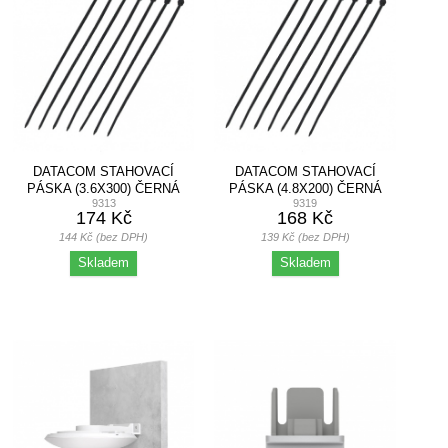
DATACOM STAHOVACÍ
DATACOM STAHOVACÍ
PÁSKA (3.6X300) ČERNÁ
PÁSKA (4.8X200) ČERNÁ
9313
9319
100KS
100KS
174 Kč
168 Kč
144 Kč (bez DPH)
139 Kč (bez DPH)
Skladem
Skladem