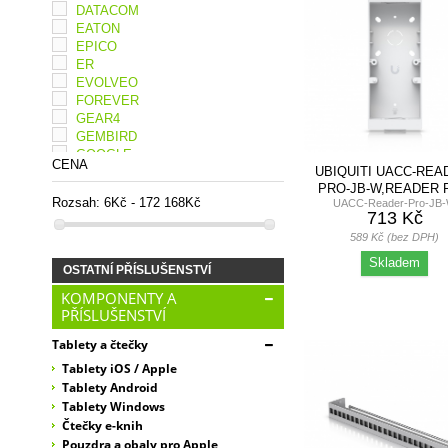
DATACOM
EATON
EPICO
ER
EVOLVEO
FOREVER
GEAR4
GEMBIRD
GOOGLE
CENA
UBIQUITI UACC-REA
HP
PRO-JB-W,READER 
HP ENTERPRISE
Rozsah:
6Kč - 172 168Kč
UACC-Reader-Pro-JB
JUNCTION BOX, BÍ
JIROUS
713 Kč
LENOVO
589 Kč (bez DPH)
LOGITECH
Skladem
LOGITECH OEM
OSTATNÍ PŘÍSLUŠENSTVÍ
MEAN WELL
KOMPONENTY A
MIKROTIK
PŘÍSLUŠENSTVÍ
NAVITEL
NONAME
Tablety a čtečky
OEM
Tablety iOS / Apple
QNAP
Tablety Android
SCHRACK
Tablety Windows
SOLARIX
Čtečky e-knih
SYNOLOGY
Pouzdra a obaly pro Apple
TACTICAL