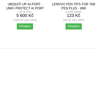
UBIQUITI UP-AI-PORT -
LENOVO PEN TIPS FOR TAB
UNIFI PROTECT AI PORT
PEN PLUS - WW
UP-AI-Port
ZG38C05644
5 600 Kč
123 Kč
4 629 Kč (bez DPH)
102 Kč (bez DPH)
Skladem
Skladem