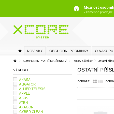
Možnost osobníh
v kamenné prodejně
NOVINKY
OBCHODNÍ PODMÍNKY
O NÁKUPU
KOMPONENTY A PŘÍSLUŠENSTVÍ
Tablety a čtečky
Ostatní přísl
OSTATNÍ PŘÍS
VÝROBCE
AKASA
Zobrazit:
Zobra
ALIGATOR
ALLIED TELESIS
APPLE
ASUS
ATEN
AXAGON
CYBER CLEAN