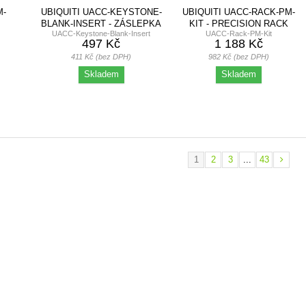
M-
UBIQUITI UACC-KEYSTONE-
UBIQUITI UACC-RACK-PM-
BLANK-INSERT - ZÁSLEPKA
KIT - PRECISION RACK
UACC-Keystone-Blank-Insert
UACC-Rack-PM-Kit
UCG-
PRO PATCH...
MOUNT KIT,...
497 Kč
1 188 Kč
411 Kč (bez DPH)
982 Kč (bez DPH)
Skladem
Skladem
1
2
3
...
43