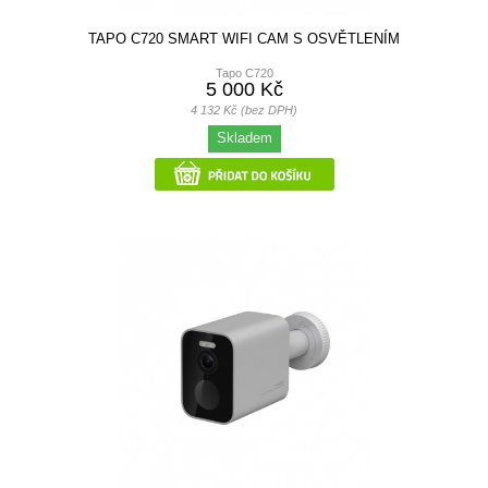
TAPO C720 SMART WIFI CAM S OSVĚTLENÍM
Tapo C720
5 000 Kč
4 132 Kč (bez DPH)
Skladem