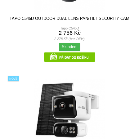
TAPO C545D OUTDOOR DUAL LENS PAN/TILT SECURITY CAM
Tapo C545D
2 756 Kč
2 278 Kč (bez DPH)
Skladem
NOVÉ