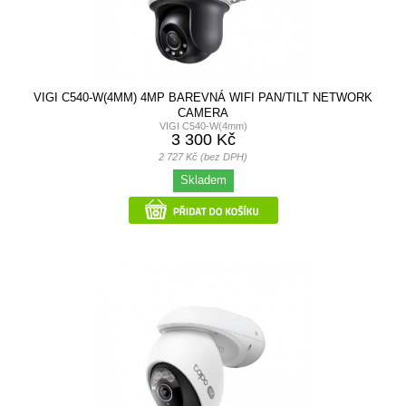
VIGI C540-W(4MM) 4MP BAREVNÁ WIFI PAN/TILT NETWORK
CAMERA
VIGI C540-W(4mm)
3 300 Kč
2 727 Kč (bez DPH)
Skladem