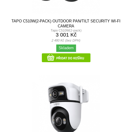
TAPO C510W(2-PACK) OUTDOOR PAN/TILT SECURITY WI-FI
CAMERA
Tapo C510W(2-pack)
3 001 Kč
2 480 Kč (bez DPH)
Skladem