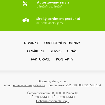
Autorizovaný servis
záruční i pozáruční
Široký sortiment produktů
neustále doplňujeme
NOVINKY
OBCHODNÍ PODMÍNKY
O NÁKUPU
SERVIS
O NÁS
FAKTURACE
KONTAKTY
XCore System, s.r.o.
email:
email@xcoresystem.cz
pevná linka: 222 510 000, 225 510 164
Černokostelecká 88, 100 00 Praha 10
IČ: 28366140, DIČ: CZ28366140
Ochrana osobních údajů