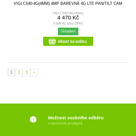
VIGI C540-4G(4MM) 4MP BAREVNÁ 4G LTE PAN/TILT CAM
VIGI C540-4G(4mm)
4 470 Kč
3 694 Kč (bez DPH)
Skladem
1
2
3
Možnost osobního odběru
v kamenné prodejně