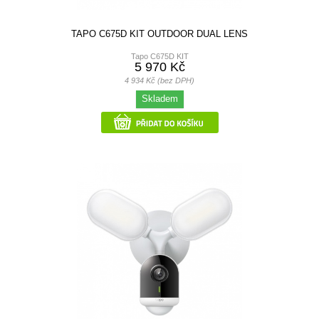
TAPO C675D KIT OUTDOOR DUAL LENS
Tapo C675D KIT
5 970 Kč
4 934 Kč (bez DPH)
Skladem