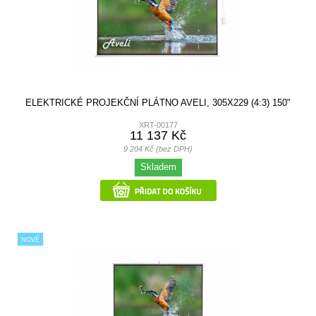
ELEKTRICKÉ PROJEKČNÍ PLÁTNO AVELI, 305X229 (4:3) 150"
XRT-00177
11 137 Kč
9 204 Kč (bez DPH)
Skladem
NOVÉ