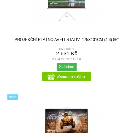
PROJEKČNÍ PLÁTNO AVELI STATIV, 175X131CM (4:3) 86"
XRT-00111
2 631 Kč
2 174 Kč (bez DPH)
Skladem
NOVÉ