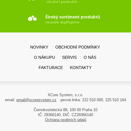
záruční i pozáruční
Široký sortiment produktů
neustále doplňujeme
NOVINKY
OBCHODNÍ PODMÍNKY
O NÁKUPU
SERVIS
O NÁS
FAKTURACE
KONTAKTY
XCore System, s.r.o.
email:
email@xcoresystem.cz
pevná linka: 222 510 000, 225 510 164
Černokostelecká 88, 100 00 Praha 10
IČ: 28366140, DIČ: CZ28366140
Ochrana osobních údajů