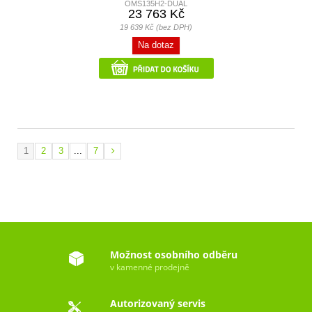
OMS135H2-DUAL
23 763 Kč
19 639 Kč (bez DPH)
Na dotaz
1
2
3
...
7
Možnost osobního odběru
v kamenné prodejně
Autorizovaný servis