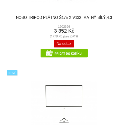
NOBO TRIPOD PLÁTNO Š175 X V132 -MATNÝ BÍLÝ,4:3
1902396
3 352 Kč
2 770 Kč (bez DPH)
Na dotaz
NOVÉ