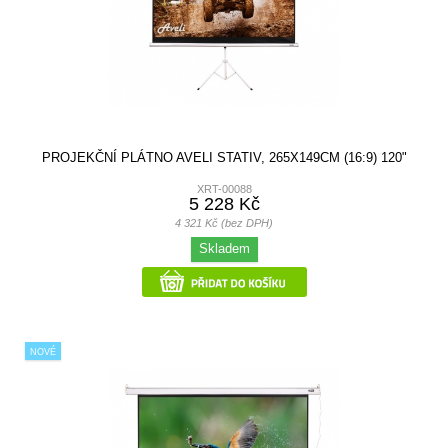
PROJEKČNÍ PLÁTNO AVELI STATIV, 265X149CM (16:9) 120"
XRT-00088
5 228 Kč
4 321 Kč (bez DPH)
Skladem
NOVÉ