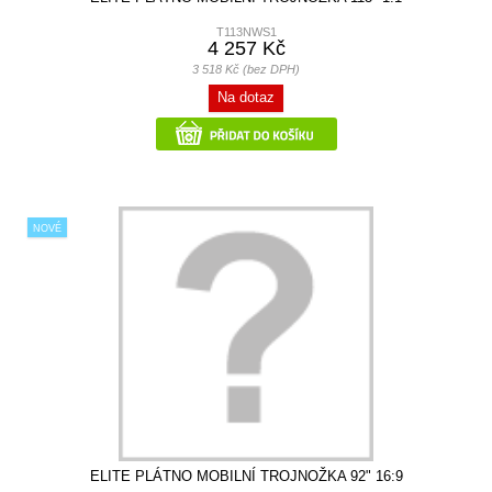
T113NWS1
4 257 Kč
3 518 Kč (bez DPH)
Na dotaz
NOVÉ
ELITE PLÁTNO MOBILNÍ TROJNOŽKA 92" 16:9