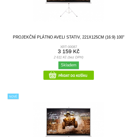
PROJEKČNÍ PLÁTNO AVELI STATIV, 221X125CM (16:9) 100"
XRT-00087
3 159 Kč
2 611 Kč (bez DPH)
Skladem
NOVÉ