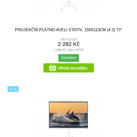
PROJEKČNÍ PLÁTNO AVELI STATIV, 150X113CM (4:3) 73"
XRT-00109
2 282 Kč
1 886 Kč (bez DPH)
Skladem
NOVÉ