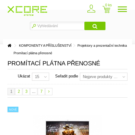
0
KOMPONENTY A PŘÍSLUŠENSTVÍ
Projektory a prezentační technika
Promítací plátna přenosné
PROMÍTACÍ PLÁTNA PŘENOSNÉ
Ukázat
Seřadit podle
15
Nejprve produkty skladem
1
2
3
...
7
NOVÉ