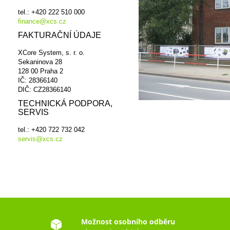
tel.: +420 222 510 000
finance@xcs.cz
FAKTURAČNÍ ÚDAJE
XCore System, s. r. o.
Sekaninova 28
128 00 Praha 2
IČ: 28366140
DIČ: CZ28366140
TECHNICKÁ PODPORA,
SERVIS
tel.: +420 722 732 042
servis@xcs.cz
Možnost osobního odběru