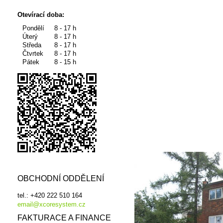
Otevírací doba:
Pondělí
8 - 17 h
Úterý
8 - 17 h
Středa
8 - 17 h
Čtvrtek
8 - 17 h
Pátek
8 - 15 h
OBCHODNÍ ODDĚLENÍ
tel.: +420 222 510 164
email@xcoresystem.cz
FAKTURACE A FINANCE