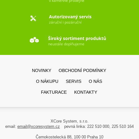
v kamenné prodejně
Autorizovaný servis
záruční i pozáruční
Široký sortiment produktů
neustále doplňujeme
NOVINKY
OBCHODNÍ PODMÍNKY
O NÁKUPU
SERVIS
O NÁS
FAKTURACE
KONTAKTY
XCore System, s.r.o.
email:
email@xcoresystem.cz
pevná linka: 222 510 000, 225 510 164
Černokostelecká 88, 100 00 Praha 10