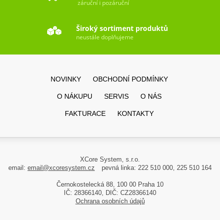
záruční i pozáruční
Široký sortiment produktů
neustále doplňujeme
NOVINKY
OBCHODNÍ PODMÍNKY
O NÁKUPU
SERVIS
O NÁS
FAKTURACE
KONTAKTY
XCore System, s.r.o.
email:
email@xcoresystem.cz
pevná linka: 222 510 000, 225 510 164
Černokostelecká 88, 100 00 Praha 10
IČ: 28366140, DIČ: CZ28366140
Ochrana osobních údajů