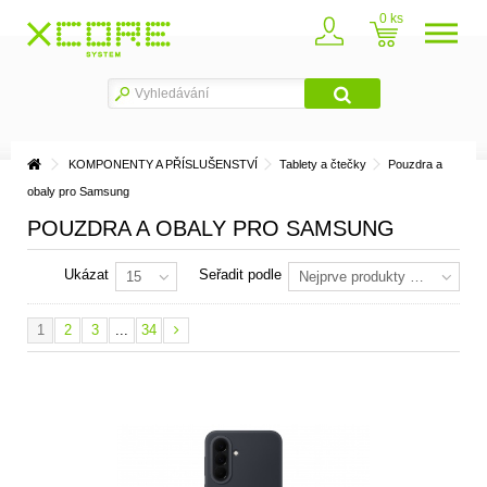
0
KOMPONENTY A PŘÍSLUŠENSTVÍ
Tablety a čtečky
Pouzdra a
obaly pro Samsung
POUZDRA A OBALY PRO SAMSUNG
Ukázat
Seřadit podle
15
Nejprve produkty skladem
1
2
3
...
34