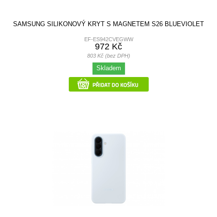
SAMSUNG SILIKONOVÝ KRYT S MAGNETEM S26 BLUEVIOLET
EF-ES942CVEGWW
972 Kč
803 Kč (bez DPH)
Skladem