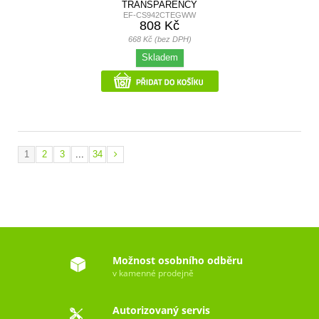
TRANSPARENCY
EF-CS942CTEGWW
808 Kč
668 Kč (bez DPH)
Skladem
1
2
3
...
34
Možnost osobního odběru
v kamenné prodejně
Autorizovaný servis