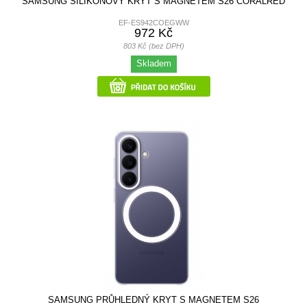
SAMSUNG SILIKONOVÝ KRYT S MAGNETEM S26 CORALRED
EF-ES942COEGWW
972 Kč
803 Kč (bez DPH)
Skladem
SAMSUNG PRŮHLEDNÝ KRYT S MAGNETEM S26