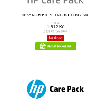
HP 5Y NBD/DISK RETENTION DT ONLY SVC
UE334E
1 612 Kč
1 332 Kč (bez DPH)
Na dotaz