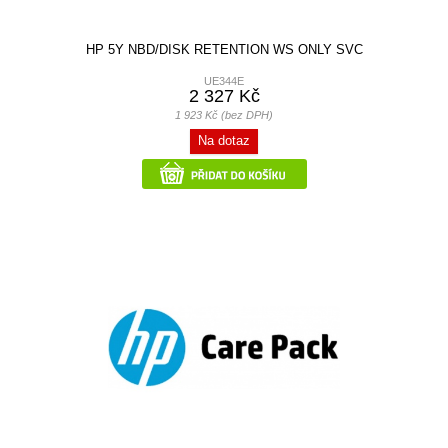
HP 5Y NBD/DISK RETENTION WS ONLY SVC
UE344E
2 327 Kč
1 923 Kč (bez DPH)
Na dotaz