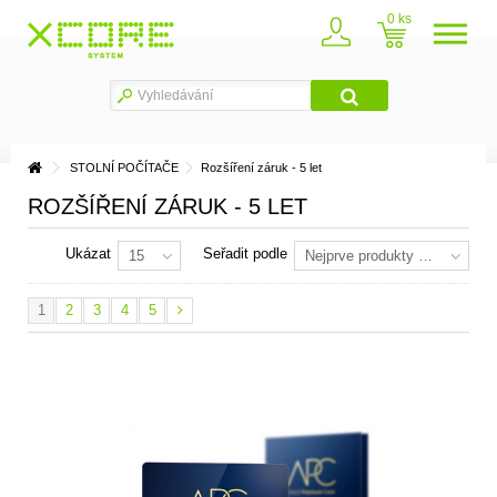
0
STOLNÍ POČÍTAČE
Rozšíření záruk - 5 let
ROZŠÍŘENÍ ZÁRUK - 5 LET
Ukázat
Seřadit podle
15
Nejprve produkty skladem
1
2
3
4
5