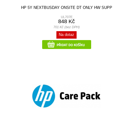
HP 5Y NEXTBUSDAY ONSITE DT ONLY HW SUPP
UL707E
848 Kč
701 Kč (bez DPH)
Na dotaz