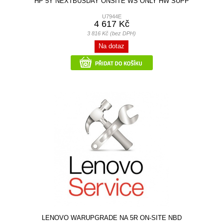
HP 5Y NEXTBUSDAY ONSITE WS ONLY HW SUPP
U7944E
4 617 Kč
3 816 Kč (bez DPH)
Na dotaz
LENOVO WARUPGRADE NA 5R ON-SITE NBD