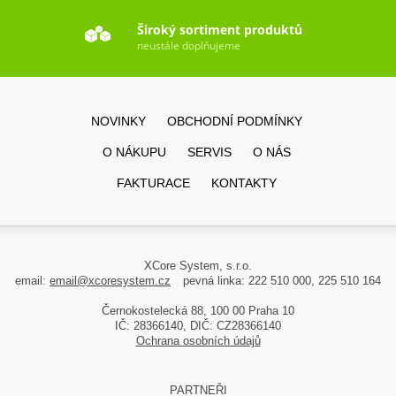
Široký sortiment produktů
neustále doplňujeme
NOVINKY
OBCHODNÍ PODMÍNKY
O NÁKUPU
SERVIS
O NÁS
FAKTURACE
KONTAKTY
XCore System, s.r.o.
email:
email@xcoresystem.cz
pevná linka: 222 510 000, 225 510 164
Černokostelecká 88, 100 00 Praha 10
IČ: 28366140, DIČ: CZ28366140
Ochrana osobních údajů
PARTNEŘI