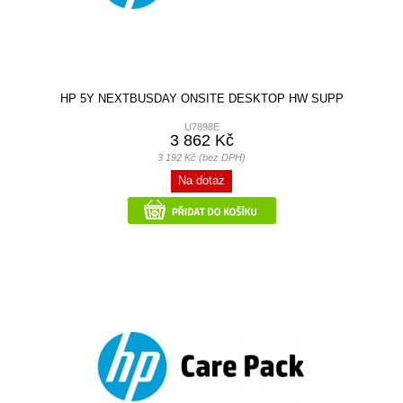
HP 5Y NEXTBUSDAY ONSITE DESKTOP HW SUPP
U7898E
3 862 Kč
3 192 Kč (bez DPH)
Na dotaz