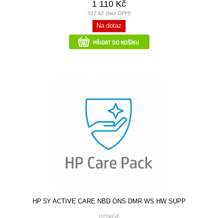
1 110 Kč
917 Kč (bez DPH)
Na dotaz
HP 5Y ACTIVE CARE NBD ONS DMR WS HW SUPP
U22KGE