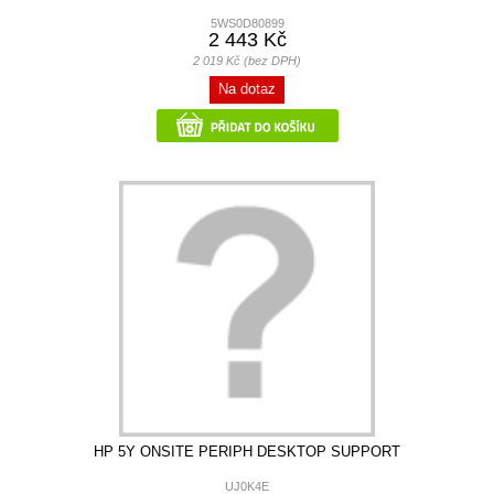
5WS0D80899
2 443 Kč
2 019 Kč (bez DPH)
Na dotaz
HP 5Y ONSITE PERIPH DESKTOP SUPPORT
UJ0K4E