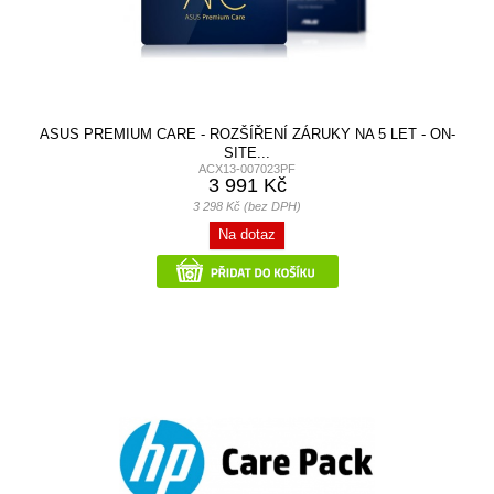
ASUS PREMIUM CARE - ROZŠÍŘENÍ ZÁRUKY NA 5 LET - ON-
SITE...
ACX13-007023PF
3 991 Kč
3 298 Kč (bez DPH)
Na dotaz