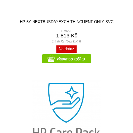
HP 5Y NEXTBUSDAYEXCH THINCLIENT ONLY SVC
U7929E
1 813 Kč
1 498 Kč (bez DPH)
Na dotaz