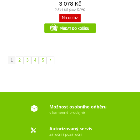
3 078 Kč
2 544 Kč (bez DPH)
Na dotaz
1
2
3
4
5
Možnost osobního odběru
v kamenné prodejně
Autorizovaný servis
záruční i pozáruční