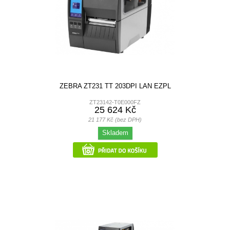
ZEBRA ZT231 TT 203DPI LAN EZPL
ZT23142-T0E000FZ
25 624 Kč
21 177 Kč (bez DPH)
Skladem