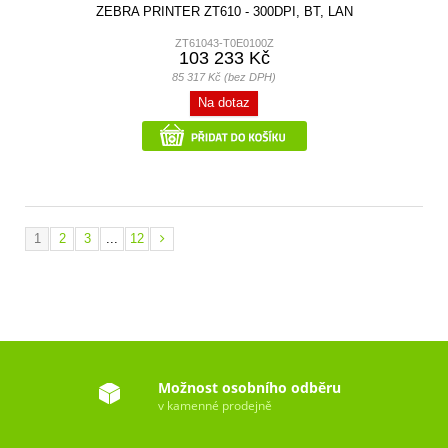
ZEBRA PRINTER ZT610 - 300DPI, BT, LAN
ZT61043-T0E0100Z
103 233 Kč
85 317 Kč (bez DPH)
Na dotaz
1
2
3
...
12
Možnost osobního odběru
v kamenné prodejně