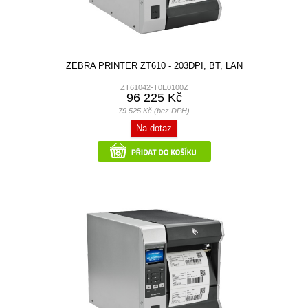
ZEBRA PRINTER ZT610 - 203DPI, BT, LAN
ZT61042-T0E0100Z
96 225 Kč
79 525 Kč (bez DPH)
Na dotaz