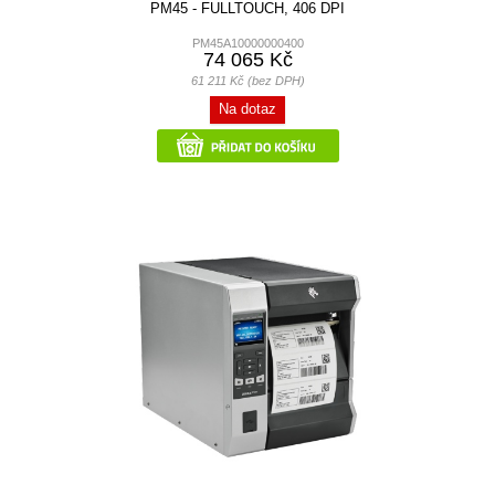
PM45 - FULLTOUCH, 406 DPI
PM45A10000000400
74 065 Kč
61 211 Kč (bez DPH)
Na dotaz