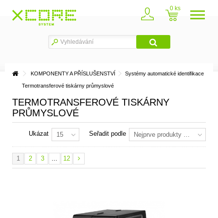
0
KOMPONENTY A PŘÍSLUŠENSTVÍ
Systémy automatické identifikace
Termotransferové tiskárny průmyslové
TERMOTRANSFEROVÉ TISKÁRNY
PRŮMYSLOVÉ
Ukázat
Seřadit podle
15
Nejprve produkty skladem
1
2
3
...
12