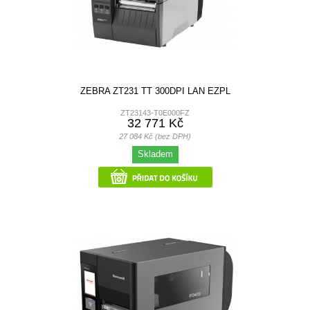
ZEBRA ZT231 TT 300DPI LAN EZPL
ZT23143-T0E000FZ
32 771 Kč
27 084 Kč (bez DPH)
Skladem