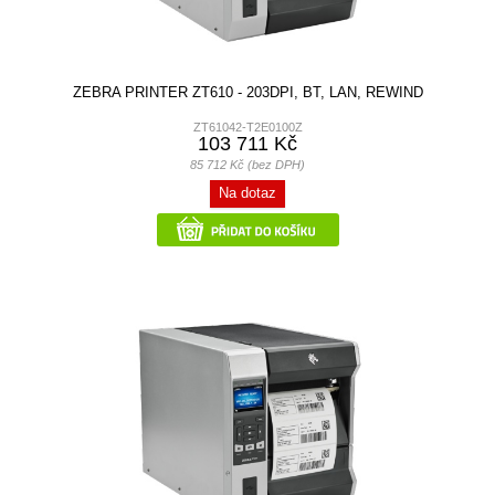
ZEBRA PRINTER ZT610 - 203DPI, BT, LAN, REWIND
ZT61042-T2E0100Z
103 711 Kč
85 712 Kč (bez DPH)
Na dotaz