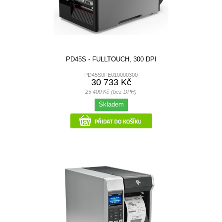
PD45S - FULLTOUCH, 300 DPI
PD45S0FE010000300
30 733 Kč
25 400 Kč (bez DPH)
Skladem