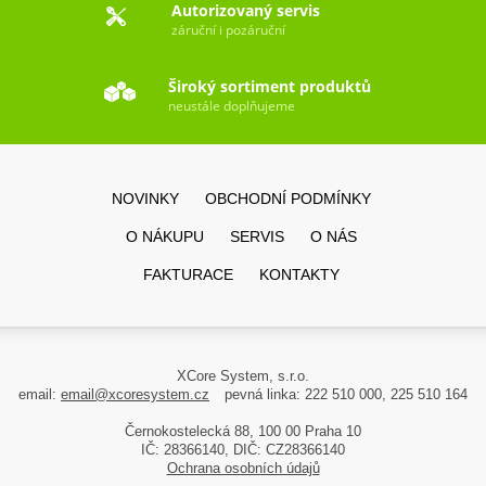
Autorizovaný servis
záruční i pozáruční
Široký sortiment produktů
neustále doplňujeme
NOVINKY
OBCHODNÍ PODMÍNKY
O NÁKUPU
SERVIS
O NÁS
FAKTURACE
KONTAKTY
XCore System, s.r.o.
email:
email@xcoresystem.cz
pevná linka: 222 510 000, 225 510 164
Černokostelecká 88, 100 00 Praha 10
IČ: 28366140, DIČ: CZ28366140
Ochrana osobních údajů