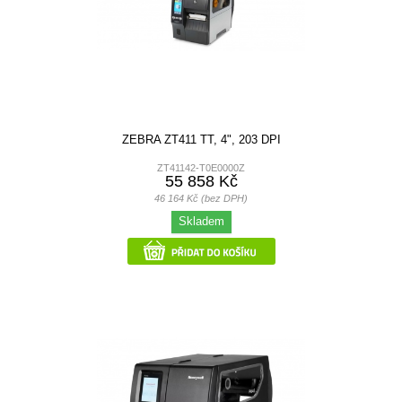
ZEBRA ZT411 TT, 4", 203 DPI
ZT41142-T0E0000Z
55 858 Kč
46 164 Kč (bez DPH)
Skladem