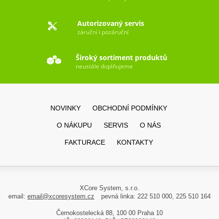
Autorizovaný servis
záruční i pozáruční
Široký sortiment produktů
neustále doplňujeme
NOVINKY
OBCHODNÍ PODMÍNKY
O NÁKUPU
SERVIS
O NÁS
FAKTURACE
KONTAKTY
XCore System, s.r.o.
email:
email@xcoresystem.cz
pevná linka: 222 510 000, 225 510 164
Černokostelecká 88, 100 00 Praha 10