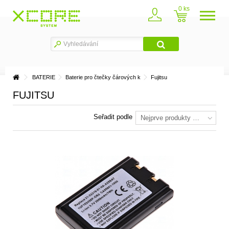
0
BATERIE
Baterie pro čtečky čárových k
Fujitsu
FUJITSU
Seřadit podle
Nejprve produkty skladem