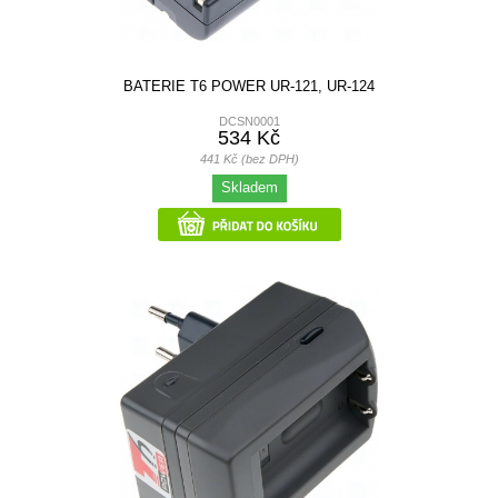
BATERIE T6 POWER UR-121, UR-124
DCSN0001
534 Kč
441 Kč (bez DPH)
Skladem