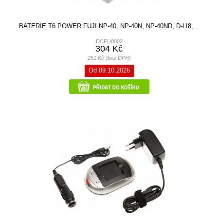
BATERIE T6 POWER FUJI NP-40, NP-40N, NP-40ND, D-LI8,...
DCFU0002
304 Kč
251 Kč (bez DPH)
Od 09.10.2026