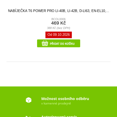
NABÍJEČKA T6 POWER PRO LI-40B, LI-42B, D-LI63, EN-EL10,...
BCOL0006
469 Kč
388 Kč (bez DPH)
Od 09.10.2026
Možnost osobního odběru
v kamenné prodejně
Autorizovaný servis