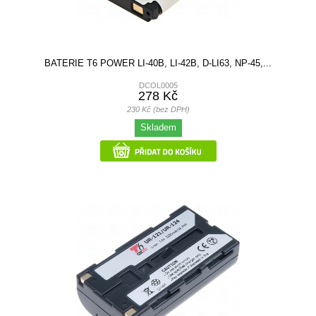
BATERIE T6 POWER LI-40B, LI-42B, D-LI63, NP-45,...
DCOL0005
278 Kč
230 Kč (bez DPH)
Skladem