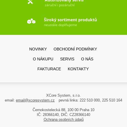
záruční i pozáruční
Široký sortiment produktů
neustále doplňujeme
NOVINKY
OBCHODNÍ PODMÍNKY
O NÁKUPU
SERVIS
O NÁS
FAKTURACE
KONTAKTY
XCore System, s.r.o.
email:
email@xcoresystem.cz
pevná linka: 222 510 000, 225 510 164
Černokostelecká 88, 100 00 Praha 10
IČ: 28366140, DIČ: CZ28366140
Ochrana osobních údajů