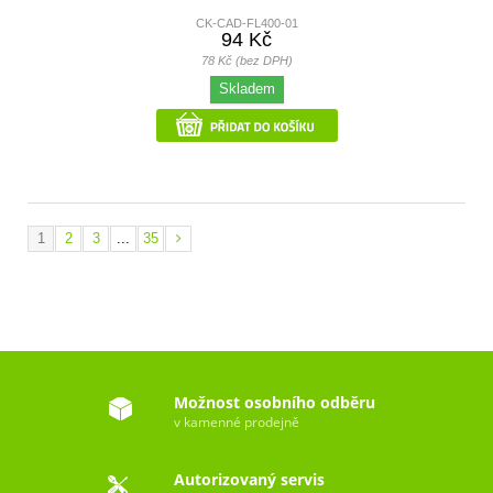
CK-CAD-FL400-01
94 Kč
78 Kč (bez DPH)
Skladem
1
2
3
...
35
Možnost osobního odběru
v kamenné prodejně
Autorizovaný servis