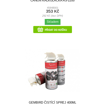
CANON KALKULAČKA AS-2200
4584B001
353 Kč
292 Kč (bez DPH)
Skladem
GEMBIRD ČISTÍCÍ SPREJ 400ML