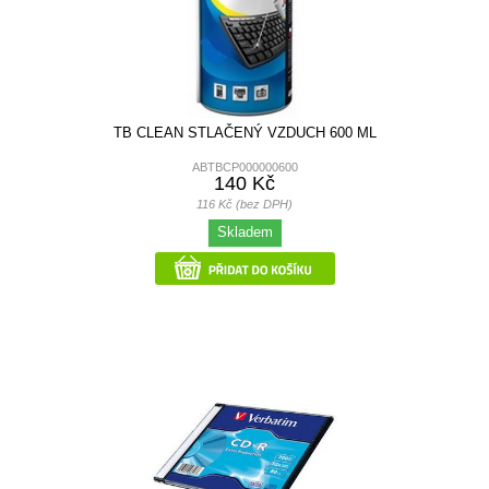
TB CLEAN STLAČENÝ VZDUCH 600 ML
ABTBCP000000600
140 Kč
116 Kč (bez DPH)
Skladem