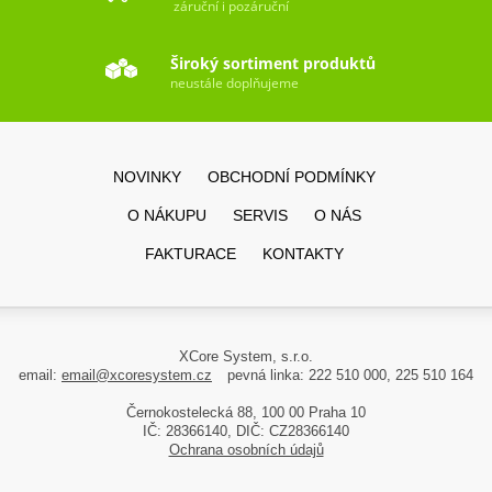
záruční i pozáruční
Široký sortiment produktů
neustále doplňujeme
NOVINKY
OBCHODNÍ PODMÍNKY
O NÁKUPU
SERVIS
O NÁS
FAKTURACE
KONTAKTY
XCore System, s.r.o.
email:
email@xcoresystem.cz
pevná linka: 222 510 000, 225 510 164
Černokostelecká 88, 100 00 Praha 10
IČ: 28366140, DIČ: CZ28366140
Ochrana osobních údajů