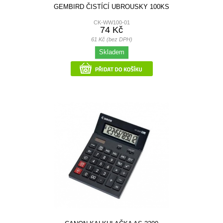
GEMBIRD ČISTÍCÍ UBROUSKY 100KS
CK-WW100-01
74 Kč
61 Kč (bez DPH)
Skladem