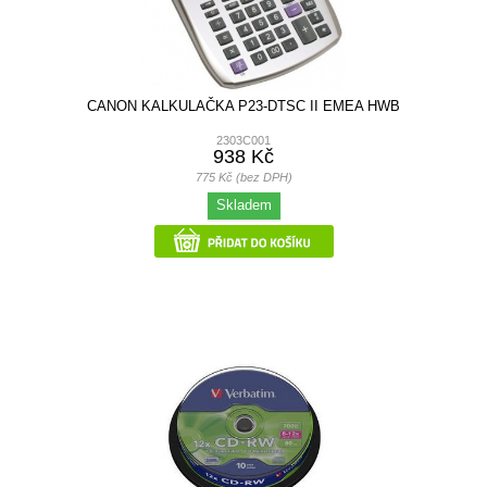
CANON KALKULAČKA P23-DTSC II EMEA HWB
2303C001
938 Kč
775 Kč (bez DPH)
Skladem