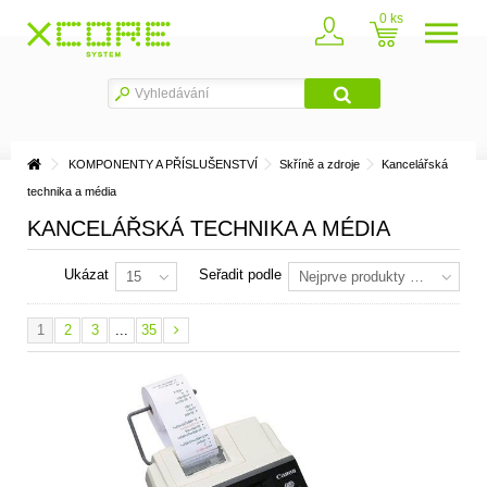
0
KOMPONENTY A PŘÍSLUŠENSTVÍ
Skříně a zdroje
Kancelářská
technika a média
KANCELÁŘSKÁ TECHNIKA A MÉDIA
Ukázat
Seřadit podle
15
Nejprve produkty skladem
1
2
3
...
35