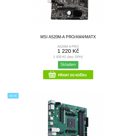
MSI A520M-A PRO/AM4/MATX
A520M-A PRO
1 220 Kč
1 009 Kč (bez DPH)
Skladem
NOVÉ