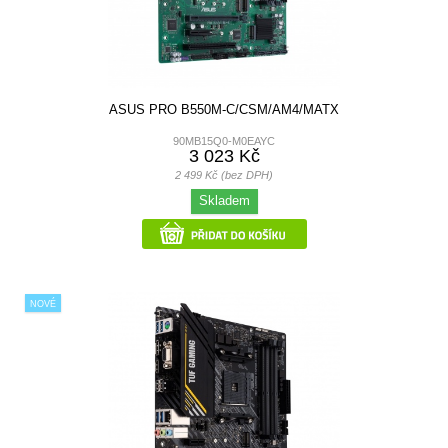
ASUS PRO B550M-C/CSM/AM4/MATX
90MB15Q0-M0EAYC
3 023 Kč
2 499 Kč (bez DPH)
Skladem
NOVÉ