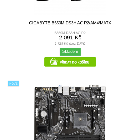
GIGABYTE B550M DS3H AC R2/AM4/MATX
B550M DS3H AC R2
2 091 Kč
1 729 Kč (bez DPH)
Skladem
NOVÉ