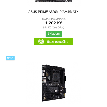
ASUS PRIME A520M-R/AM4/MATX
90MB1H60-M0EAY0
1 202 Kč
994 Kč (bez DPH)
Skladem
NOVÉ