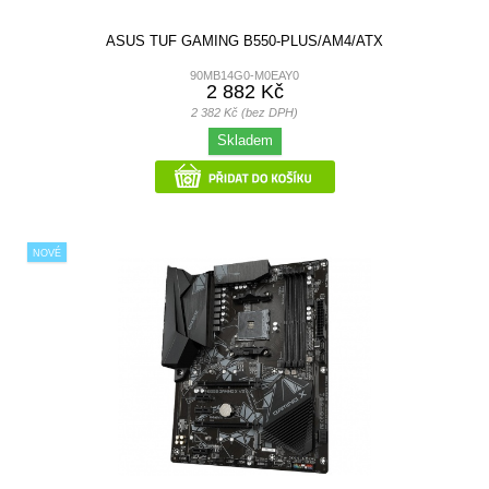
ASUS TUF GAMING B550-PLUS/AM4/ATX
90MB14G0-M0EAY0
2 882 Kč
2 382 Kč (bez DPH)
Skladem
NOVÉ