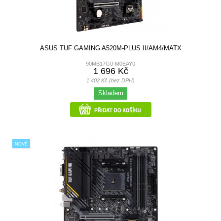
ASUS TUF GAMING A520M-PLUS II/AM4/MATX
90MB17G0-M0EAY0
1 696 Kč
1 402 Kč (bez DPH)
Skladem
NOVÉ