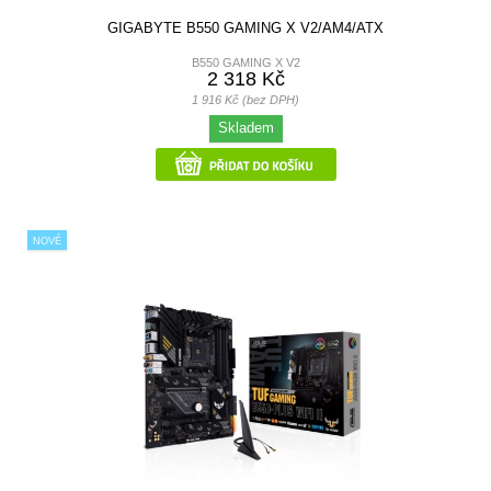
GIGABYTE B550 GAMING X V2/AM4/ATX
B550 GAMING X V2
2 318 Kč
1 916 Kč (bez DPH)
Skladem
NOVÉ