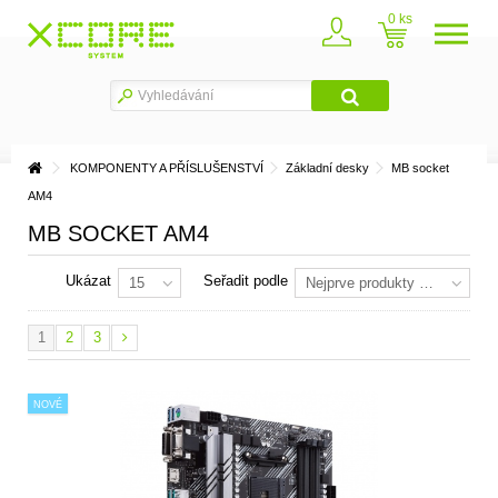
0
KOMPONENTY A PŘÍSLUŠENSTVÍ
Základní desky
MB socket
AM4
MB SOCKET AM4
Ukázat
Seřadit podle
15
Nejprve produkty skladem
1
2
3
NOVÉ