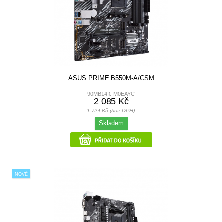
ASUS PRIME B550M-A/CSM
90MB14I0-M0EAYC
2 085 Kč
1 724 Kč (bez DPH)
Skladem
NOVÉ