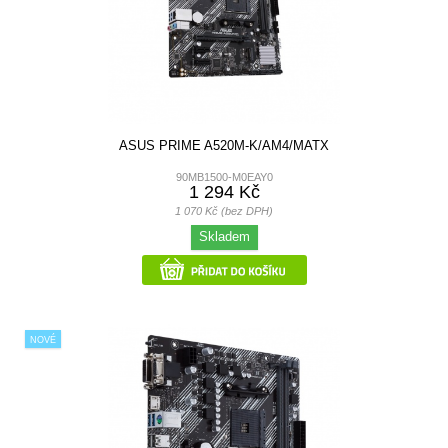
ASUS PRIME A520M-K/AM4/MATX
90MB1500-M0EAY0
1 294 Kč
1 070 Kč (bez DPH)
Skladem
NOVÉ