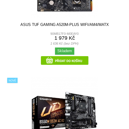
ASUS TUF GAMING A520M-PLUS WIFI/AM4/MATX
90MB17F0-M0EAY0
1 979 Kč
1 636 Kč (bez DPH)
Skladem
NOVÉ