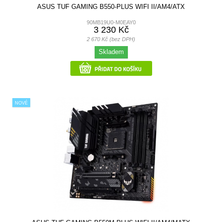
ASUS TUF GAMING B550-PLUS WIFI II/AM4/ATX
90MB19U0-M0EAY0
3 230 Kč
2 670 Kč (bez DPH)
Skladem
NOVÉ