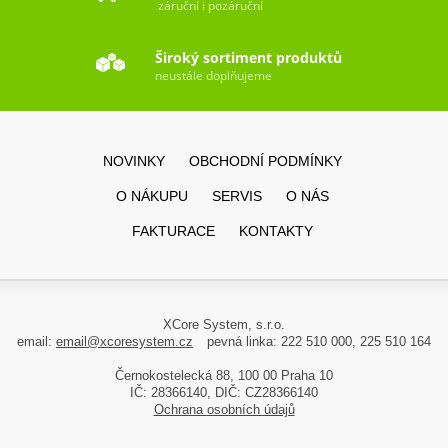
záruční i pozáruční
Široký sortiment produktů
neustále doplňujeme
NOVINKY
OBCHODNÍ PODMÍNKY
O NÁKUPU
SERVIS
O NÁS
FAKTURACE
KONTAKTY
XCore System, s.r.o.
email:
email@xcoresystem.cz
pevná linka: 222 510 000, 225 510 164
Černokostelecká 88, 100 00 Praha 10
IČ: 28366140, DIČ: CZ28366140
Ochrana osobních údajů