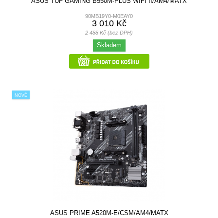
ASUS TUF GAMING B550M-PLUS WIFI II/AM4/MATX
90MB19Y0-M0EAY0
3 010 Kč
2 488 Kč (bez DPH)
Skladem
NOVÉ
ASUS PRIME A520M-E/CSM/AM4/MATX