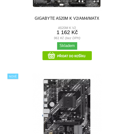
GIGABYTE A520M K V2/AM4/MATX
A520M K V2
1 162 Kč
961 Kč (bez DPH)
Skladem
NOVÉ