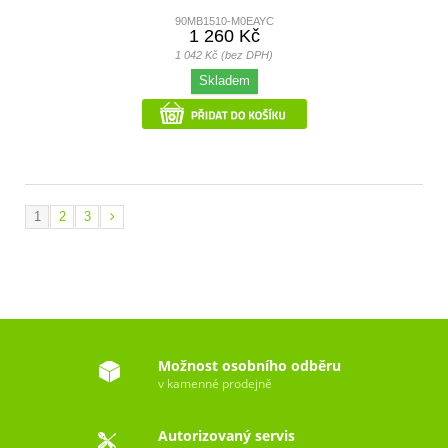
90MB1510-M0EAYC
1 260 Kč
1 042 Kč (bez DPH)
Skladem
1
2
3
Možnost osobního odběru
v kamenné prodejně
Autorizovaný servis