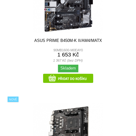
ASUS PRIME B450M-K II/AM4/MATX
90MB1600-M0EAY0
1 653 Kč
1 367 Kč (bez DPH)
Skladem
NOVÉ