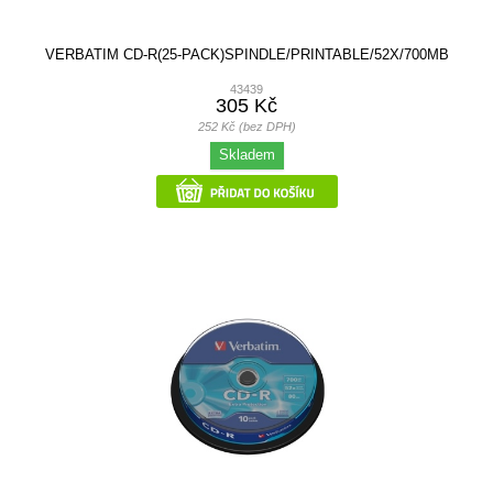
VERBATIM CD-R(25-PACK)SPINDLE/PRINTABLE/52X/700MB
43439
305 Kč
252 Kč (bez DPH)
Skladem