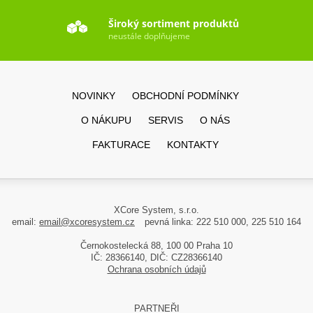
Široký sortiment produktů
neustále doplňujeme
NOVINKY
OBCHODNÍ PODMÍNKY
O NÁKUPU
SERVIS
O NÁS
FAKTURACE
KONTAKTY
XCore System, s.r.o.
email:
email@xcoresystem.cz
pevná linka: 222 510 000, 225 510 164
Černokostelecká 88, 100 00 Praha 10
IČ: 28366140, DIČ: CZ28366140
Ochrana osobních údajů
PARTNEŘI