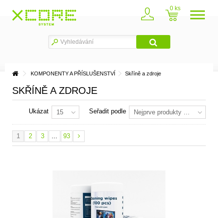
0
KOMPONENTY A PŘÍSLUŠENSTVÍ
Skříně a zdroje
SKŘÍNĚ A ZDROJE
Ukázat
Seřadit podle
15
Nejprve produkty skladem
1
2
3
...
93