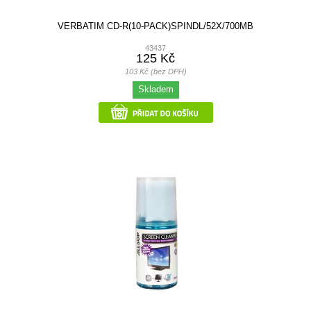
VERBATIM CD-R(10-PACK)SPINDL/52X/700MB
43437
125 Kč
103 Kč (bez DPH)
Skladem