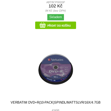
ABTBCP000SP
102 Kč
84 Kč (bez DPH)
Skladem
VERBATIM DVD+R(10-PACK)SPINDL/MATTSLVR/16X/4.7GB
43498