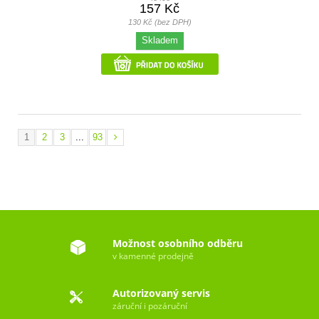
157 Kč
130 Kč (bez DPH)
Skladem
1
2
3
...
93
Možnost osobního odběru
v kamenné prodejně
Autorizovaný servis
záruční i pozáruční