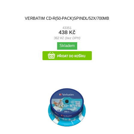
VERBATIM CD-R(50-PACK)SPINDL/52X/700MB
43351
438 Kč
362 Kč (bez DPH)
Skladem