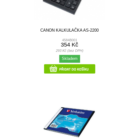
CANON KALKULAČKA AS-2200
4584B001
354 Kč
293 Kč (bez DPH)
Skladem