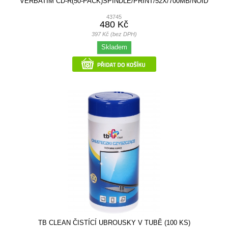
VERBATIM CD-R(50-PACK)SPINDLE/PRINT/52X/700MB/NOID
43745
480 Kč
397 Kč (bez DPH)
Skladem
TB CLEAN ČISTÍCÍ UBROUSKY V TUBĚ (100 KS)