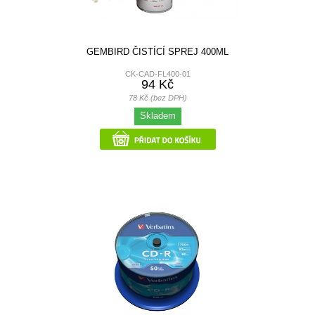
GEMBIRD ČISTÍCÍ SPREJ 400ML
CK-CAD-FL400-01
94 Kč
78 Kč (bez DPH)
Skladem