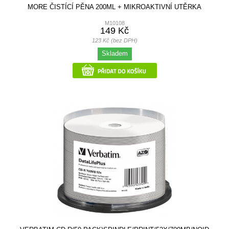
MORE ČISTÍCÍ PĚNA 200ML + MIKROAKTIVNÍ UTĚRKA
M10108
149 Kč
123 Kč (bez DPH)
Skladem