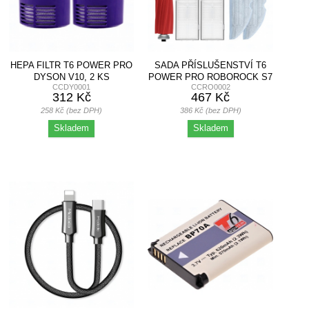
HEPA FILTR T6 POWER PRO
SADA PŘÍSLUŠENSTVÍ T6
DYSON V10, 2 KS
POWER PRO ROBOROCK S7
CCDY0001
CCRO0002
MAXV, S7, S7 MAX
312 Kč
467 Kč
258 Kč (bez DPH)
386 Kč (bez DPH)
Skladem
Skladem