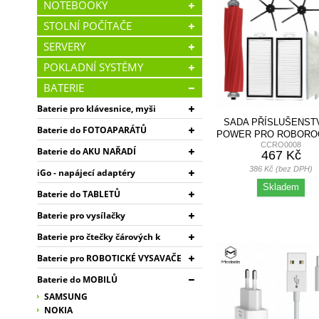
NOTEBOOKY
STOLNÍ POČÍTAČE
SERVERY
POKLADNÍ SYSTÉMY
BATERIE
Baterie pro klávesnice, myši
SADA PŘÍSLUŠENSTV
Baterie do FOTOAPARÁTŮ
POWER PRO ROBORO
CCRO0008
MAX+, MAX,...
Baterie do AKU NAŘADÍ
467 Kč
386 Kč (bez DPH)
iGo - napájecí adaptéry
Skladem
Baterie do TABLETŮ
Baterie pro vysílačky
Baterie pro čtečky čárových k
Baterie pro ROBOTICKÉ VYSAVAČE
Baterie do MOBILŮ
SAMSUNG
NOKIA