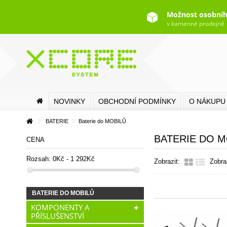
Možnost osobníh
v kamenné prodejně
NOVINKY
OBCHODNÍ PODMÍNKY
O NÁKUPU
BATERIE
Baterie do MOBILŮ
BATERIE DO 
CENA
Rozsah:
0Kč - 1 292Kč
Zobrazit:
Zobra
BATERIE DO MOBILŮ
KOMPONENTY A
PŘÍSLUŠENSTVÍ