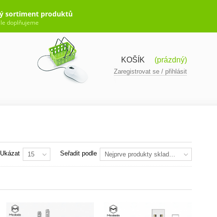
ý sortiment produktů
le doplňujeme
KOŠÍK
(prázdný)
Zaregistrovat se / přihlásit
Ukázat
Seřadit podle
15
Nejprve produkty skladem