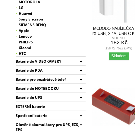
MOTOROLA
LG
Huawei
Sony Ericsson
SIEMENS BENQ
MCDODO NABÍJEČKA 
Apple
2X USB, 2.4A, USB C 
Lenovo
MDLP006
1M, BÍLÁ
182 Kč
PHILIPS
Xiaomi
150 Kč (bez DPH)
HTC
Skladem
Baterie do VIDEOKAMERY
Baterie do PDA
Baterie pro bezdrátové telef
Baterie do NOTEBOOKU
Baterie do UPS
EXTERNÍ baterie
Spotřební baterie
Olověné akumulátory pro UPS, EZS,
EPS