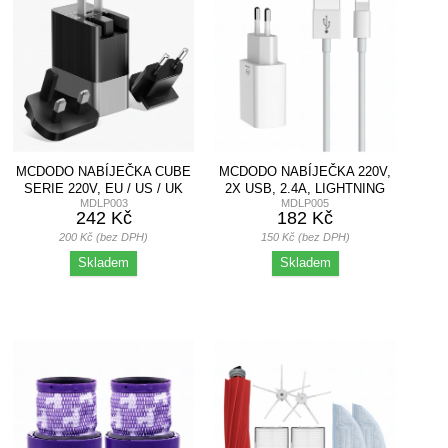
MCDODO NABÍJEČKA CUBE
MCDODO NABÍJEČKA 220V,
SERIE 220V, EU / US / UK
2X USB, 2.4A, LIGHTNING
MDLP003
MDLP005
ZÁSUVKA,...
KABEL, 1M,...
242 Kč
182 Kč
200 Kč (bez DPH)
150 Kč (bez DPH)
Skladem
Skladem