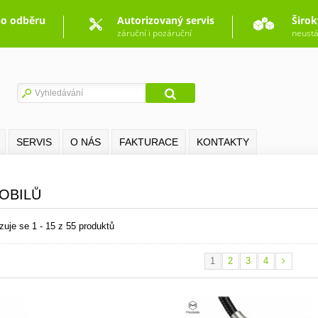
o odběru
Autorizovaný servis
Širok
záruční i pozáruční
neustá
SERVIS
O NÁS
FAKTURACE
KONTAKTY
MOBILŮ
zuje se 1 - 15 z 55 produktů
1
2
3
4