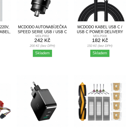
220V,
MCDODO AUTONABÍJEČKA
MCDODO KABEL USB C /
KABEL,
SPEED SERIE USB / USB C
USB C POWER DELIVERY
MDLP002
MDLP008
POWER...
EXCELLENCE...
242 Kč
182 Kč
200 Kč (bez DPH)
150 Kč (bez DPH)
Skladem
Skladem