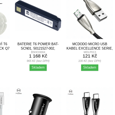
Í T6
BATERIE T6 POWER BAT-
MCDODO MICRO USB
CK Q7
SCN01, 50121527-002,
KABEL EXCELLENCE SERIE,
BSHO0004
MDLP013
50121527-004,...
4A, 1.5M, ČERNÝ
1 168 Kč
121 Kč
965 Kč (bez DPH)
100 Kč (bez DPH)
Skladem
Skladem