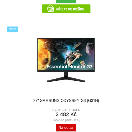
NOVÉ
27" SAMSUNG ODYSSEY G3 (G31H)
LS27HG310EUXEN
2 482 Kč
2 052 Kč (bez DPH)
Na dotaz