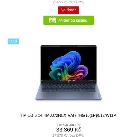
25 055 Kč (bez DPH)
Na dotaz
NOVÉ
HP OB 5 14-HM0072NCX RAI7 445/16(LP)/512/W11P
E0PS4EA#BCM
33 369 Kč
27 578 Kč (bez DPH)