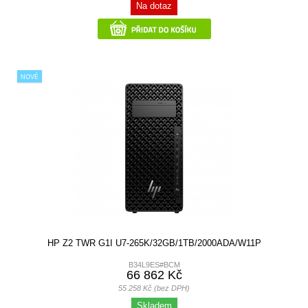
Na dotaz
NOVÉ
HP Z2 TWR G1I U7-265K/32GB/1TB/2000ADA/W11P
B34L9ES#BCM
66 862 Kč
55 258 Kč (bez DPH)
Skladem