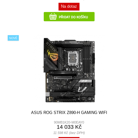
Na dotaz
NOVÉ
ASUS ROG STRIX Z890-H GAMING WIFI
90MB1K20-M0EAY0
14 033 Kč
11 598 Kč (bez DPH)