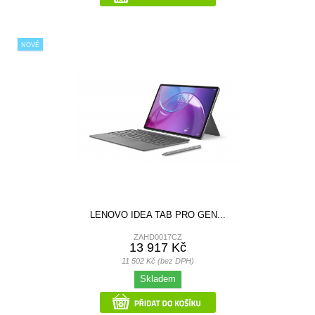
NOVÉ
LENOVO IDEA TAB PRO GEN...
ZAHD0017CZ
13 917 Kč
11 502 Kč (bez DPH)
Skladem