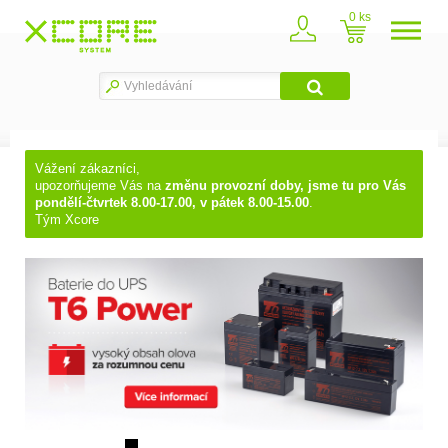
0
Vážení zákazníci,
upozorňujeme Vás na
změnu provozní doby, jsme tu pro Vás
pondělí-čtvrtek 8.00-17.00, v pátek 8.00-15.00
.
Tým Xcore