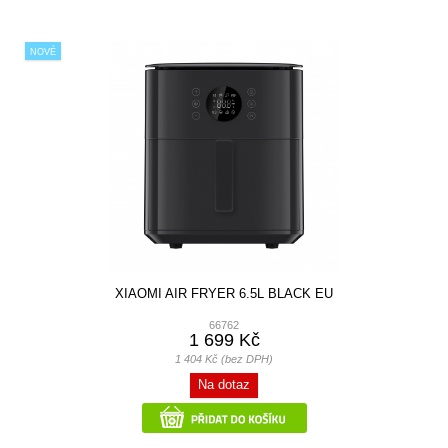
NOVÉ
XIAOMI AIR FRYER 6.5L BLACK EU
66762
1 699 Kč
1 404 Kč (bez DPH)
Na dotaz