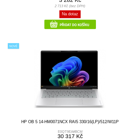
3 282 Kč
2 713 Kč (bez DPH)
Na dotaz
NOVÉ
HP OB 5 14-HM0071NCX RAI5 330/16(LP)/512/W11P
E0QT9EA#BCM
30 317 Kč