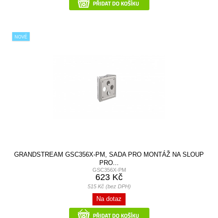
NOVÉ
GRANDSTREAM GSC356X-PM, SADA PRO MONTÁŽ NA SLOUP
PRO...
GSC356X-PM
623 Kč
515 Kč (bez DPH)
Na dotaz