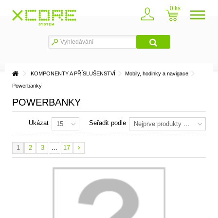
0
KOMPONENTY A PŘÍSLUŠENSTVÍ
Mobily, hodinky a navigace
Powerbanky
POWERBANKY
Ukázat
Seřadit podle
15
Nejprve produkty skladem
1
2
3
...
17