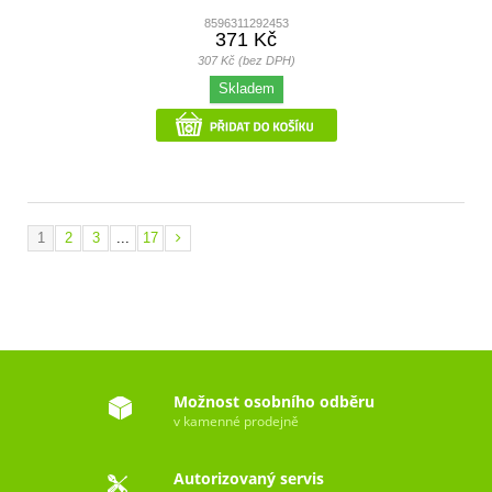
8596311292453
371 Kč
307 Kč (bez DPH)
Skladem
1
2
3
...
17
Možnost osobního odběru
v kamenné prodejně
Autorizovaný servis