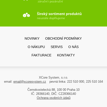
záruční i pozáruční
Široký sortiment produktů
neustále doplňujeme
NOVINKY
OBCHODNÍ PODMÍNKY
O NÁKUPU
SERVIS
O NÁS
FAKTURACE
KONTAKTY
XCore System, s.r.o.
email:
email@xcoresystem.cz
pevná linka: 222 510 000, 225 510 164
Černokostelecká 88, 100 00 Praha 10
IČ: 28366140, DIČ: CZ28366140
Ochrana osobních údajů