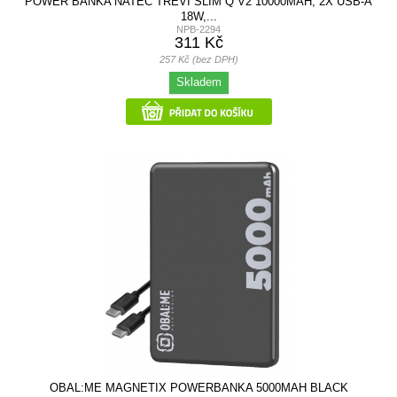
POWER BANKA NATEC TREVI SLIM Q V2 10000MAH, 2X USB-A
18W,...
NPB-2294
311 Kč
257 Kč (bez DPH)
Skladem
OBAL:ME MAGNETIX POWERBANKA 5000MAH BLACK