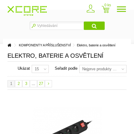
0
KOMPONENTY A PŘÍSLUŠENSTVÍ
Elektro, baterie a osvětlení
ELEKTRO, BATERIE A OSVĚTLENÍ
Ukázat
Seřadit podle
15
Nejprve produkty skladem
1
2
3
...
27