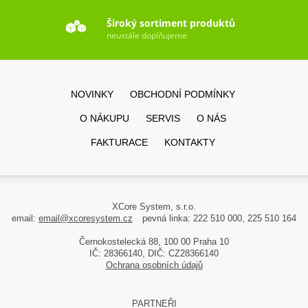
Široký sortiment produktů
neustále doplňujeme
NOVINKY
OBCHODNÍ PODMÍNKY
O NÁKUPU
SERVIS
O NÁS
FAKTURACE
KONTAKTY
XCore System, s.r.o.
email:
email@xcoresystem.cz
pevná linka: 222 510 000, 225 510 164
Černokostelecká 88, 100 00 Praha 10
IČ: 28366140, DIČ: CZ28366140
Ochrana osobních údajů
PARTNEŘI