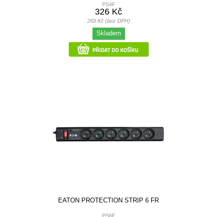
PS4F
326 Kč
269 Kč (bez DPH)
Skladem
EATON PROTECTION STRIP 6 FR
PS6F