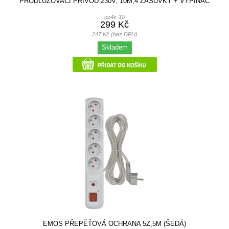
PRODLUŽOVACÍ PŘÍVOD 230V, 10M,4 ZÁSUVKY + VYPÍNAČ
pp4k-10
299 Kč
247 Kč (bez DPH)
Skladem
EMOS PŘEPĚŤOVÁ OCHRANA 5Z,5M (ŠEDÁ)