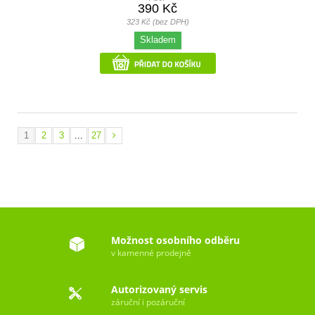
390 Kč
323 Kč (bez DPH)
Skladem
1
2
3
...
27
Možnost osobního odběru
v kamenné prodejně
Autorizovaný servis
záruční i pozáruční