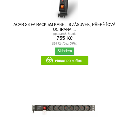
ACAR S8 FA RACK 5M KABEL, 8 ZÁSUVEK, PŘEPĚŤOVÁ
OCHRANA,...
ppacars8-5rack
755 Kč
624 Kč (bez DPH)
Skladem