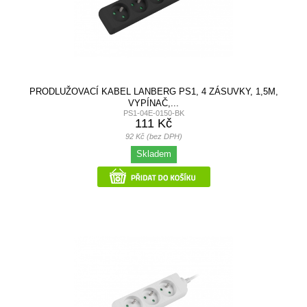
PRODLUŽOVACÍ KABEL LANBERG PS1, 4 ZÁSUVKY, 1,5M,
VYPÍNAČ,...
PS1-04E-0150-BK
111 Kč
92 Kč (bez DPH)
Skladem