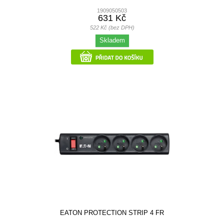
1909050503
631 Kč
522 Kč (bez DPH)
Skladem
EATON PROTECTION STRIP 4 FR