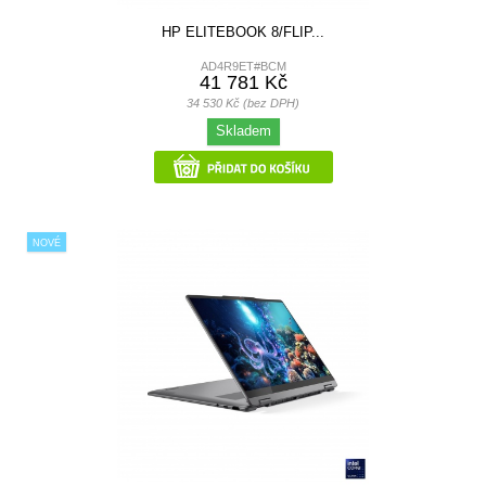
HP ELITEBOOK 8/FLIP...
AD4R9ET#BCM
41 781 Kč
34 530 Kč (bez DPH)
Skladem
NOVÉ