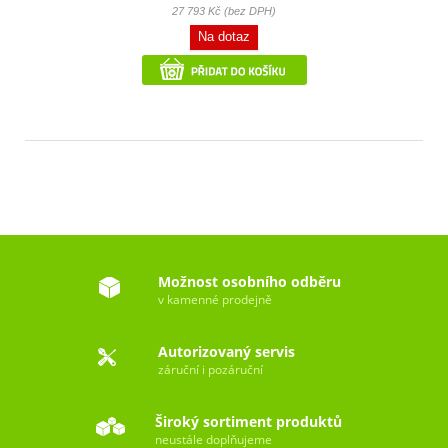
27 793 Kč (bez DPH)
Na dotaz
Možnost osobního odběru
v kamenné prodejně
Autorizovaný servis
záruční i pozáruční
Široký sortiment produktů
neustále doplňujeme