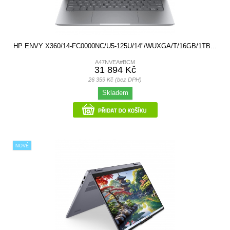
HP ENVY X360/14-FC0000NC/U5-125U/14"/WUXGA/T/16GB/1TB...
A47NVEA#BCM
31 894 Kč
26 359 Kč (bez DPH)
Skladem
NOVÉ