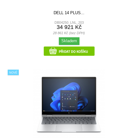
DELL 14 PLUS...
DB04250_LNL_203
34 921 Kč
28 861 Kč (bez DPH)
Skladem
NOVÉ