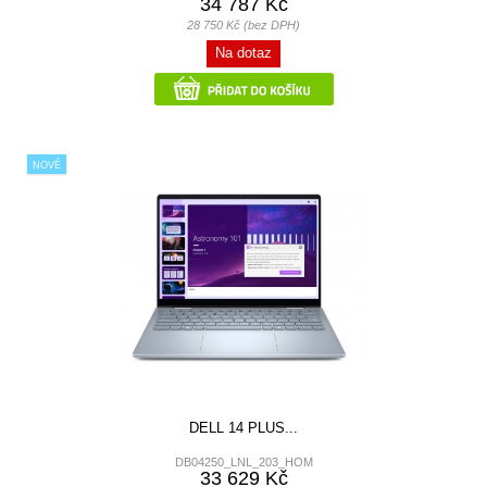
34 787 Kč
28 750 Kč (bez DPH)
Na dotaz
NOVÉ
DELL 14 PLUS...
DB04250_LNL_203_HOM
33 629 Kč