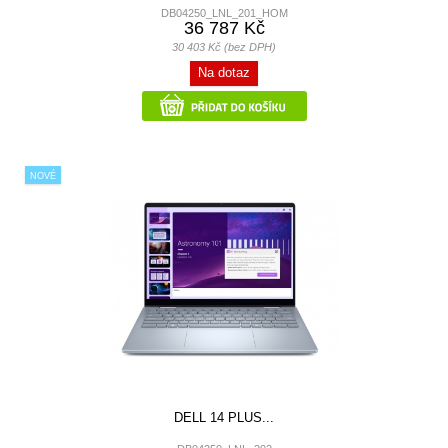
DB04250_LNL_201_HOM
36 787 Kč
30 403 Kč (bez DPH)
Na dotaz
NOVÉ
DELL 14 PLUS...