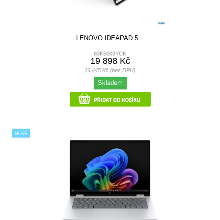
LENOVO IDEAPAD 5...
83KS003YCK
19 898 Kč
16 445 Kč (bez DPH)
Skladem
NOVÉ