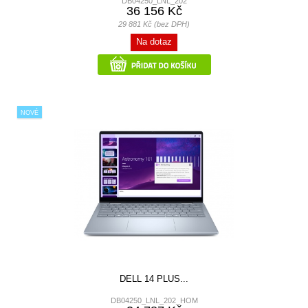
DB04250_LNL_202
36 156 Kč
29 881 Kč (bez DPH)
Na dotaz
NOVÉ
DELL 14 PLUS...
DB04250_LNL_202_HOM