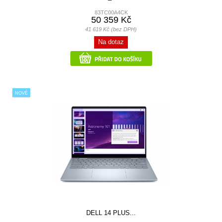
83TC00A4CK
50 359 Kč
41 619 Kč (bez DPH)
Na dotaz
NOVÉ
DELL 14 PLUS...