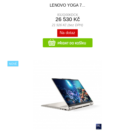
LENOVO YOGA 7...
83JQ00KDCK
26 530 Kč
21 926 Kč (bez DPH)
Na dotaz
NOVÉ