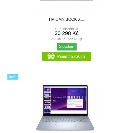
HP OMNIBOOK X...
CF6L6EA#BCM
30 298 Kč
25 040 Kč (bez DPH)
Skladem
NOVÉ