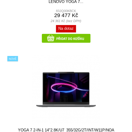
LENOVO YOGA 7...
83JQ00KBCK
29 477 Kč
24 361 Kč (bez DPH)
Na dotaz
NOVÉ
YOGA 7 2-IN-1 14"2.8K/U7_355/32G/2T/INT/W11P/NOA