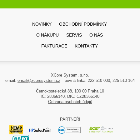
NOVINKY
OBCHODNÍ PODMÍNKY
O NÁKUPU
SERVIS
O NÁS
FAKTURACE
KONTAKTY
XCore System, s.r.o.
email:
email@xcoresystem.cz
pevná linka: 222 510 000, 225 510 164
Černokostelecká 88, 100 00 Praha 10
IČ: 28366140, DIČ: CZ28366140
Ochrana osobních údajů
PARTNEŘI