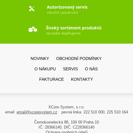
Autorizovaný servis
záruční i pozáruční
Široký sortiment produktů
neustále doplňujeme
NOVINKY
OBCHODNÍ PODMÍNKY
O NÁKUPU
SERVIS
O NÁS
FAKTURACE
KONTAKTY
XCore System, s.r.o.
email:
email@xcoresystem.cz
pevná linka: 222 510 000, 225 510 164
Černokostelecká 88, 100 00 Praha 10
IČ: 28366140, DIČ: CZ28366140
Ochrana osobních údajů