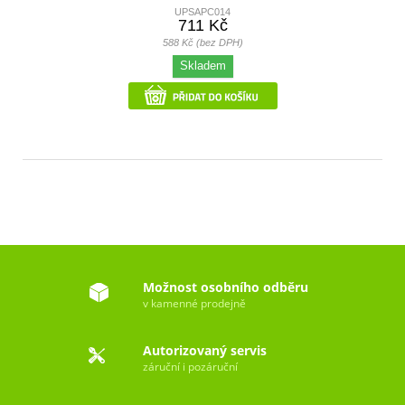
UPSAPC014
711 Kč
588 Kč (bez DPH)
Skladem
Možnost osobního odběru
v kamenné prodejně
Autorizovaný servis
záruční i pozáruční