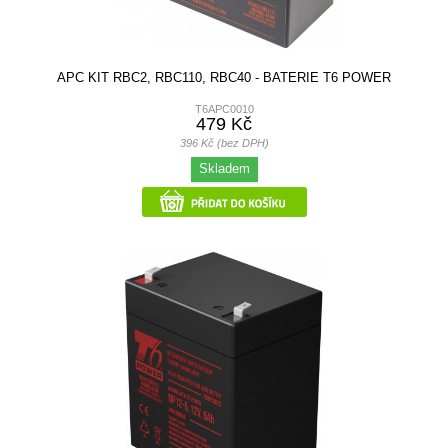
APC KIT RBC2, RBC110, RBC40 - BATERIE T6 POWER
T6APC0010
479 Kč
396 Kč (bez DPH)
Skladem