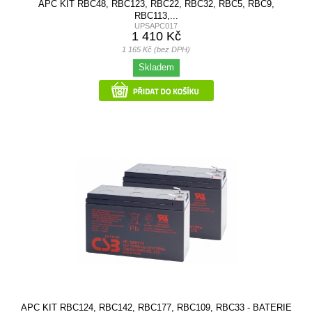
APC KIT RBC48, RBC123, RBC22, RBC32, RBC5, RBC9,
RBC113,...
UPSAPC017
1 410 Kč
1 165 Kč (bez DPH)
Skladem
APC KIT RBC124, RBC142, RBC177, RBC109, RBC33 - BATERIE