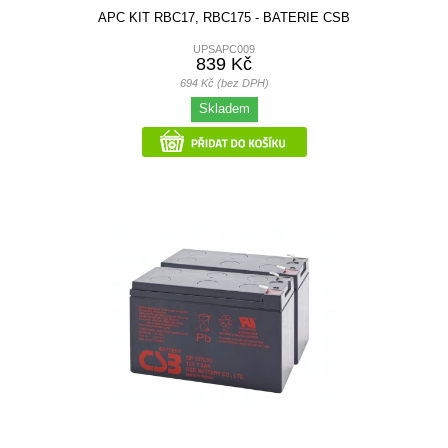
APC KIT RBC17, RBC175 - BATERIE CSB
UPSAPC009
839 Kč
694 Kč (bez DPH)
Skladem