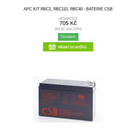
APC KIT RBC2, RBC110, RBC40 - BATERIE CSB
UPSAPC010
705 Kč
583 Kč (bez DPH)
Skladem