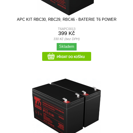
APC KIT RBC30, RBC29, RBC46 - BATERIE T6 POWER
T6APC0013
399 Kč
330 Kč (bez DPH)
Skladem