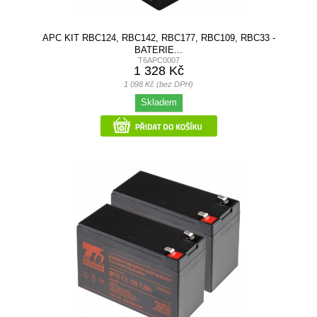
APC KIT RBC124, RBC142, RBC177, RBC109, RBC33 -
BATERIE...
T6APC0007
1 328 Kč
1 098 Kč (bez DPH)
Skladem