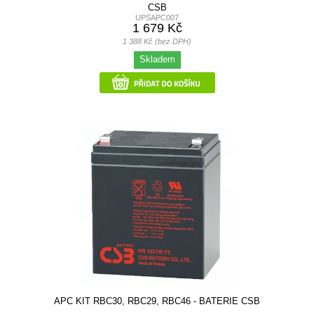
CSB
UPSAPC007
1 679 Kč
1 388 Kč (bez DPH)
Skladem
APC KIT RBC30, RBC29, RBC46 - BATERIE CSB