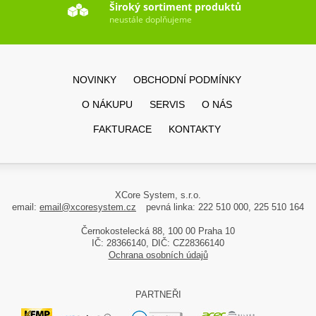
Široký sortiment produktů
neustále doplňujeme
NOVINKY
OBCHODNÍ PODMÍNKY
O NÁKUPU
SERVIS
O NÁS
FAKTURACE
KONTAKTY
XCore System, s.r.o.
email:
email@xcoresystem.cz
pevná linka: 222 510 000, 225 510 164
Černokostelecká 88, 100 00 Praha 10
IČ: 28366140, DIČ: CZ28366140
Ochrana osobních údajů
PARTNEŘI