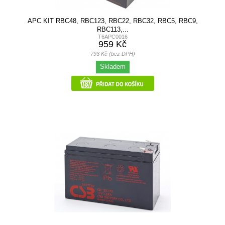
APC KIT RBC48, RBC123, RBC22, RBC32, RBC5, RBC9,
RBC113,...
T6APC0016
959 Kč
793 Kč (bez DPH)
Skladem