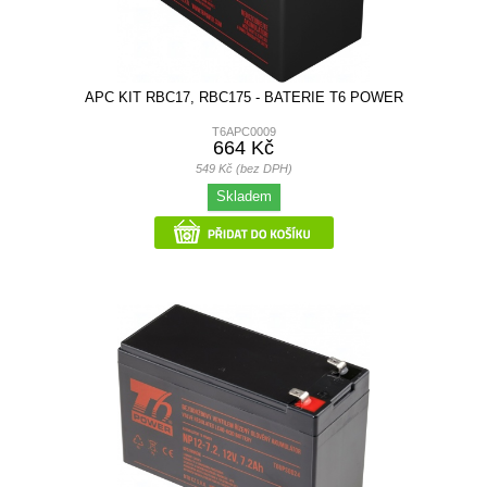
APC KIT RBC17, RBC175 - BATERIE T6 POWER
T6APC0009
664 Kč
549 Kč (bez DPH)
Skladem