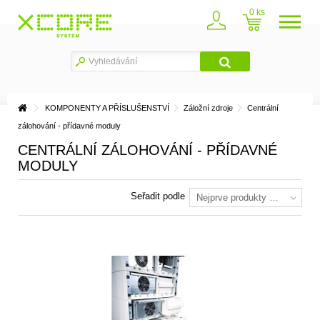
0
KOMPONENTY A PŘÍSLUŠENSTVÍ
Záložní zdroje
Centrální
zálohování - přídavné moduly
CENTRÁLNÍ ZÁLOHOVÁNÍ - PŘÍDAVNÉ
MODULY
Seřadit podle
Nejprve produkty skladem