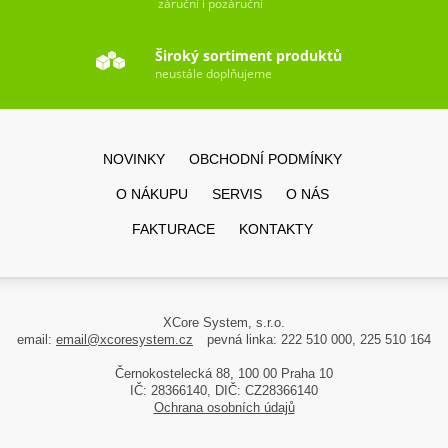
záruční i pozáruční
Široký sortiment produktů
neustále doplňujeme
NOVINKY
OBCHODNÍ PODMÍNKY
O NÁKUPU
SERVIS
O NÁS
FAKTURACE
KONTAKTY
XCore System, s.r.o.
email:
email@xcoresystem.cz
pevná linka: 222 510 000, 225 510 164
Černokostelecká 88, 100 00 Praha 10
IČ: 28366140, DIČ: CZ28366140
Ochrana osobních údajů