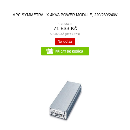
APC SYMMETRA LX 4KVA POWER MODULE, 220/230/240V
SYPM4KI
71 833 Kč
59 366 Kč (bez DPH)
Na dotaz