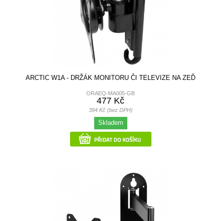
ARCTIC W1A - DRŽÁK MONITORU ČI TELEVIZE NA ZEĎ
ORAEQ-MA005-GB
477 Kč
394 Kč (bez DPH)
Skladem