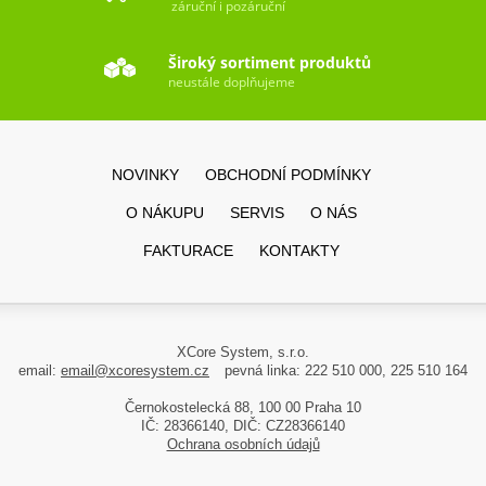
záruční i pozáruční
Široký sortiment produktů
neustále doplňujeme
NOVINKY
OBCHODNÍ PODMÍNKY
O NÁKUPU
SERVIS
O NÁS
FAKTURACE
KONTAKTY
XCore System, s.r.o.
email:
email@xcoresystem.cz
pevná linka: 222 510 000, 225 510 164
Černokostelecká 88, 100 00 Praha 10
IČ: 28366140, DIČ: CZ28366140
Ochrana osobních údajů