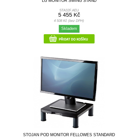
LG MONITOR SWING STAND
STA32F.AEU
5 455 Kč
4 508 Kč (bez DPH)
Skladem
STOJAN POD MONITOR FELLOWES STANDARD