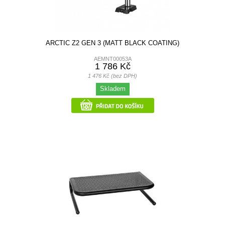
ARCTIC Z2 GEN 3 (MATT BLACK COATING)
AEMNT00053A
1 786 Kč
1 476 Kč (bez DPH)
Skladem