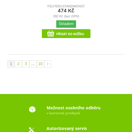
FELFERGSTANDMONST
474 Kč
392 Kč (bez DPH)
Skladem
1
2
3
...
10
Možnost osobního odběru
v kamenné prodejně
Autorizovaný servis