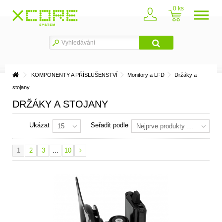
0
KOMPONENTY A PŘÍSLUŠENSTVÍ
Monitory a LFD
Držáky a
stojany
DRŽÁKY A STOJANY
Ukázat
Seřadit podle
15
Nejprve produkty skladem
1
2
3
...
10