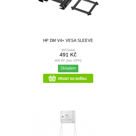
HP DM V4+ VESA SLEEVE
99T54AA
491 Kč
406 Kč (bez DPH)
Skladem