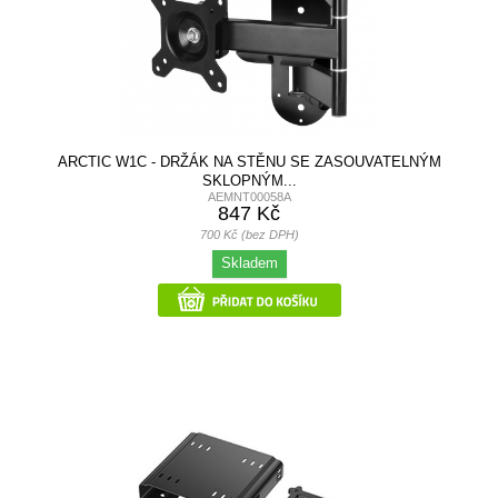
ARCTIC W1C - DRŽÁK NA STĚNU SE ZASOUVATELNÝM
SKLOPNÝM...
AEMNT00058A
847 Kč
700 Kč (bez DPH)
Skladem