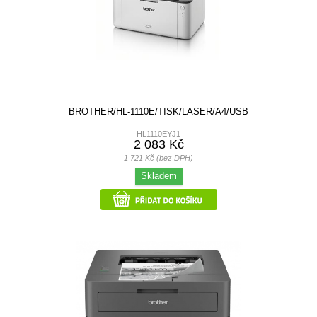
BROTHER/HL-1110E/TISK/LASER/A4/USB
HL1110EYJ1
2 083 Kč
1 721 Kč (bez DPH)
Skladem