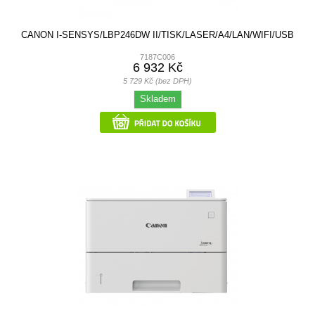
CANON I-SENSYS/LBP246DW II/TISK/LASER/A4/LAN/WIFI/USB
7187C006
6 932 Kč
5 729 Kč (bez DPH)
Skladem