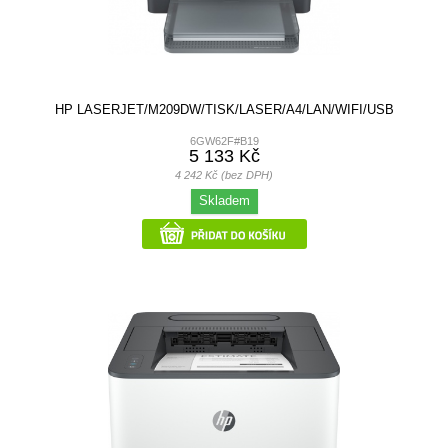
HP LASERJET/M209DW/TISK/LASER/A4/LAN/WIFI/USB
6GW62F#B19
5 133 Kč
4 242 Kč (bez DPH)
Skladem