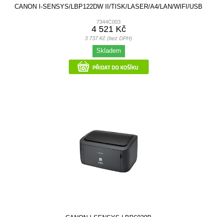
CANON I-SENSYS/LBP122DW II/TISK/LASER/A4/LAN/WIFI/USB
7344C003
4 521 Kč
3 737 Kč (bez DPH)
Skladem