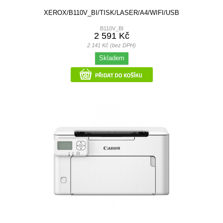
XEROX/B110V_BI/TISK/LASER/A4/WIFI/USB
B110V_BI
2 591 Kč
2 141 Kč (bez DPH)
Skladem