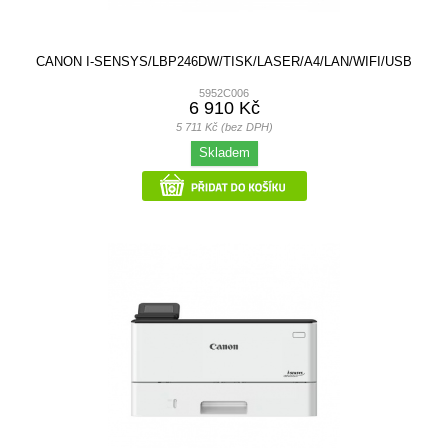
CANON I-SENSYS/LBP246DW/TISK/LASER/A4/LAN/WIFI/USB
5952C006
6 910 Kč
5 711 Kč (bez DPH)
Skladem