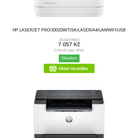
HP LASERJET PRO/3002DW/TISK/LASER/A4/LAN/WIFI/USB
3G652F#B19
7 057 Kč
5 832 Kč (bez DPH)
Skladem