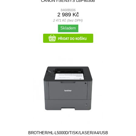
CANON I-SENSYS LBP6030B
8468B006
2 989 Kč
2 471 Kč (bez DPH)
Skladem
BROTHER/HL-L5000D/TISK/LASER/A4/USB