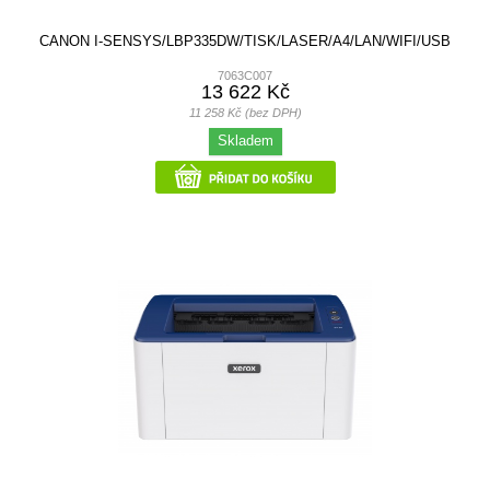
CANON I-SENSYS/LBP335DW/TISK/LASER/A4/LAN/WIFI/USB
7063C007
13 622 Kč
11 258 Kč (bez DPH)
Skladem