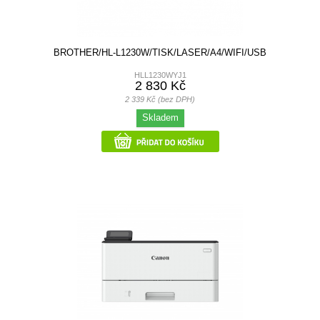
BROTHER/HL-L1230W/TISK/LASER/A4/WIFI/USB
HLL1230WYJ1
2 830 Kč
2 339 Kč (bez DPH)
Skladem