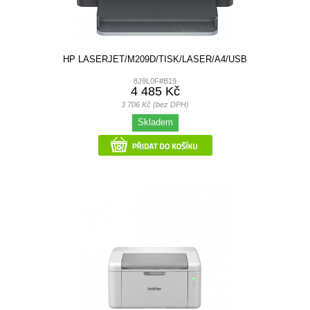
HP LASERJET/M209D/TISK/LASER/A4/USB
8J9L0F#B19
4 485 Kč
3 706 Kč (bez DPH)
Skladem