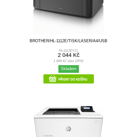
BROTHER/HL-1112E/TISK/LASER/A4/USB
HL1112EYJ1
2 044 Kč
1 689 Kč (bez DPH)
Skladem