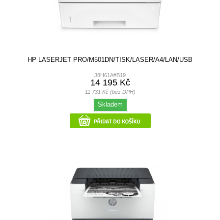
HP LASERJET PRO/M501DN/TISK/LASER/A4/LAN/USB
J8H61A#B19
14 195 Kč
11 731 Kč (bez DPH)
Skladem