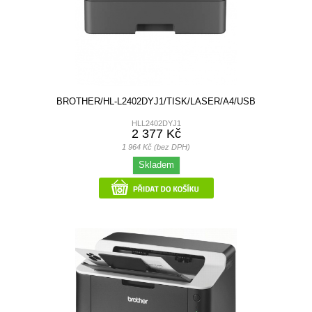
BROTHER/HL-L2402DYJ1/TISK/LASER/A4/USB
HLL2402DYJ1
2 377 Kč
1 964 Kč (bez DPH)
Skladem