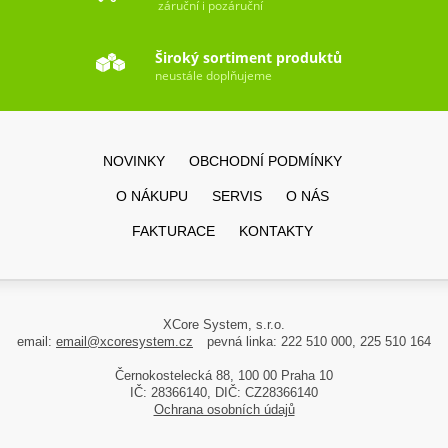
záruční i pozáruční
Široký sortiment produktů
neustále doplňujeme
NOVINKY
OBCHODNÍ PODMÍNKY
O NÁKUPU
SERVIS
O NÁS
FAKTURACE
KONTAKTY
XCore System, s.r.o.
email:
email@xcoresystem.cz
pevná linka: 222 510 000, 225 510 164
Černokostelecká 88, 100 00 Praha 10
IČ: 28366140, DIČ: CZ28366140
Ochrana osobních údajů