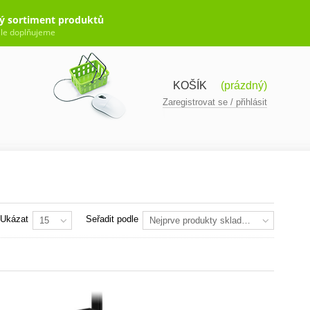
ý sortiment produktů
le doplňujeme
KOŠÍK
(prázdný)
Zaregistrovat se / přihlásit
Ukázat
Seřadit podle
15
Nejprve produkty skladem