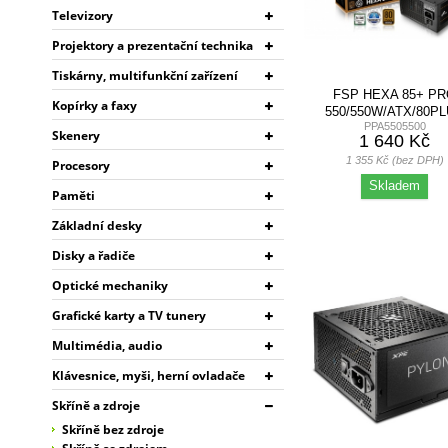
Televizory
Projektory a prezentační technika
Tiskárny, multifunkční zařízení
FSP HEXA 85+ P
Kopírky a faxy
550/550W/ATX/80P
PPA5505500
BRONZE/RETAIL
Skenery
1 640 Kč
1 355 Kč (bez DPH)
Procesory
Skladem
Paměti
Základní desky
Disky a řadiče
Optické mechaniky
Grafické karty a TV tunery
Multimédia, audio
Klávesnice, myši, herní ovladače
Skříně a zdroje
Skříně bez zdroje