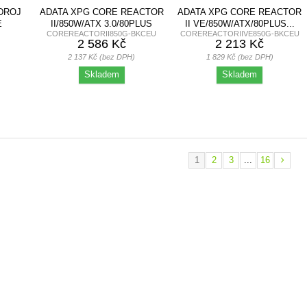
DROJ
ADATA XPG CORE REACTOR
ADATA XPG CORE REACTOR
E
II/850W/ATX 3.0/80PLUS
II VE/850W/ATX/80PLUS...
COREREACTORII850G-BKCEU
COREREACTORIIVE850G-BKCEU
GOLD/MODULAR
2 586 Kč
2 213 Kč
2 137 Kč (bez DPH)
1 829 Kč (bez DPH)
Skladem
Skladem
1
2
3
...
16