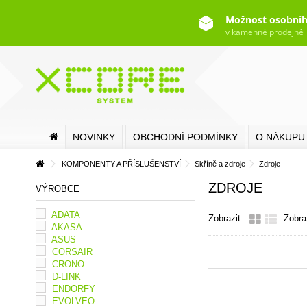
Možnost osobníh
v kamenné prodejně
NOVINKY
OBCHODNÍ PODMÍNKY
O NÁKUPU
KOMPONENTY A PŘÍSLUŠENSTVÍ
Skříně a zdroje
Zdroje
ZDROJE
VÝROBCE
ADATA
Zobrazit:
Zobra
AKASA
ASUS
CORSAIR
CRONO
D-LINK
ENDORFY
EVOLVEO