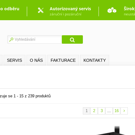
o odběru
Autorizovaný servis
Širok
záruční i pozáruční
neustá
SERVIS
O NÁS
FAKTURACE
KONTAKTY
zuje se 1 - 15 z 239 produktů
1
2
3
...
16