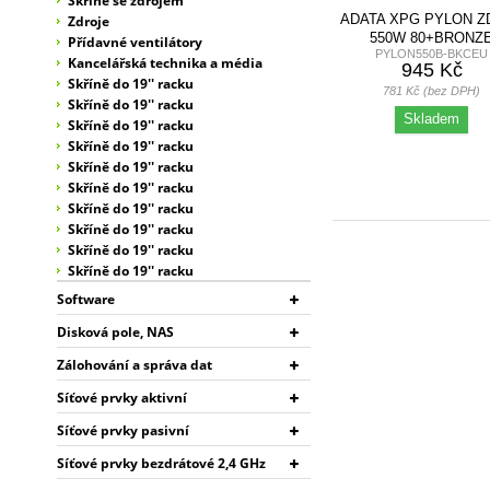
Skříně se zdrojem
ADATA XPG PYLON Z
Zdroje
550W 80+BRONZ
Přídavné ventilátory
PYLON550B-BKCEU
Kancelářská technika a média
945 Kč
Skříně do 19'' racku
781 Kč (bez DPH)
Skříně do 19'' racku
Skladem
Skříně do 19'' racku
Skříně do 19'' racku
Skříně do 19'' racku
Skříně do 19'' racku
Skříně do 19'' racku
Skříně do 19'' racku
Skříně do 19'' racku
Skříně do 19'' racku
Software
Disková pole, NAS
Zálohování a správa dat
Síťové prvky aktivní
Síťové prvky pasivní
Síťové prvky bezdrátové 2,4 GHz