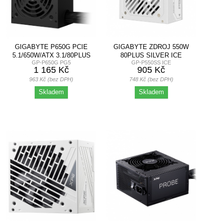
GIGABYTE P650G PCIE
GIGABYTE ZDROJ 550W
5.1/650W/ATX 3.1/80PLUS
80PLUS SILVER ICE
GP-P650G PG5
GP-P550SS ICE
GOLD
1 165 Kč
905 Kč
963 Kč (bez DPH)
748 Kč (bez DPH)
Skladem
Skladem