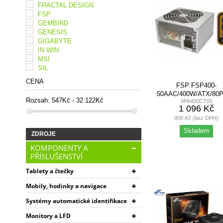
FRACTAL DESIGN
FSP
GEMBIRD
GENESIS
GIGABYTE
IN WIN
MSI
SIL
CENA
FSP FSP400-
50AAC/400W/ATX/80
Rozsah:
547Kč - 32 122Kč
9PA400CT05
BRONZE/BULK
1 096 Kč
906 Kč (bez DPH)
Skladem
ZDROJE
KOMPONENTY A
PŘÍSLUŠENSTVÍ
Tablety a čtečky
Mobily, hodinky a navigace
Systémy automatické identifikace
Monitory a LFD