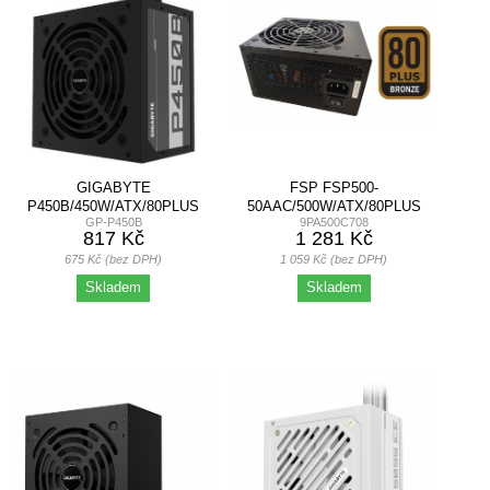
GIGABYTE
FSP FSP500-
P450B/450W/ATX/80PLUS
50AAC/500W/ATX/80PLUS
GP-P450B
9PA500C708
BRONZE/RETAIL
BRONZE/BULK
817 Kč
1 281 Kč
675 Kč (bez DPH)
1 059 Kč (bez DPH)
Skladem
Skladem