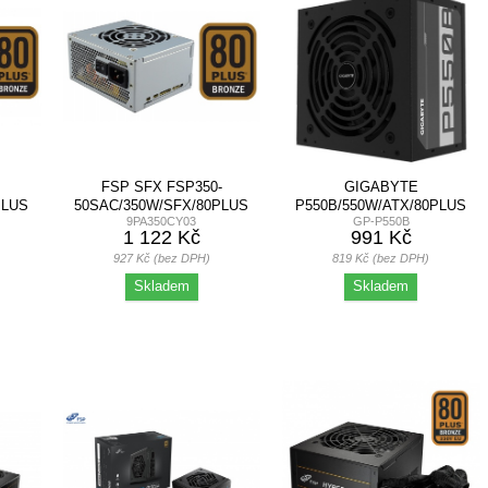
FSP SFX FSP350-
GIGABYTE
PLUS
50SAC/350W/SFX/80PLUS
P550B/550W/ATX/80PLUS
9PA350CY03
GP-P550B
BRONZE/BULK
BRONZE/RETAIL
1 122 Kč
991 Kč
927 Kč (bez DPH)
819 Kč (bez DPH)
Skladem
Skladem