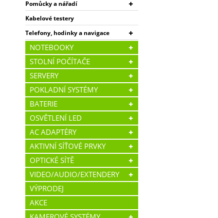
Pomůcky a nářadí
Kabelové testery
Telefony, hodinky a navigace
NOTEBOOKY
STOLNÍ POČÍTAČE
SERVERY
POKLADNÍ SYSTÉMY
BATERIE
OSVĚTLENÍ LED
AC ADAPTÉRY
AKTIVNÍ SÍŤOVÉ PRVKY
OPTICKÉ SÍTĚ
VIDEO/AUDIO/EXTENDERY
VÝPRODEJ
AKCE
KAMEROVÉ SYSTÉMY