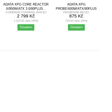
ADATA XPG CORE REACTOR
ADATA XPG
II/850W/ATX 3.0/80PLUS...
PROBE/600W/ATX/80PLUS
COREREACTORII850G-WHCEU
PROBE600B-BKCEU
BRONZE
2 799 Kč
875 Kč
2 313 Kč (bez DPH)
723 Kč (bez DPH)
Skladem
Skladem