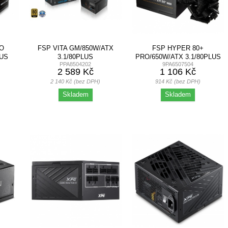
RO
FSP VITA GM/850W/ATX
FSP HYPER 80+
LUS
3.1/80PLUS
PRO/650W/ATX 3.1/80PLUS
PPA8504202
9PA6507504
GOLD/MODULAR/RETAIL
BRONZE 230V/BULK
2 589 Kč
1 106 Kč
2 140 Kč (bez DPH)
914 Kč (bez DPH)
Skladem
Skladem