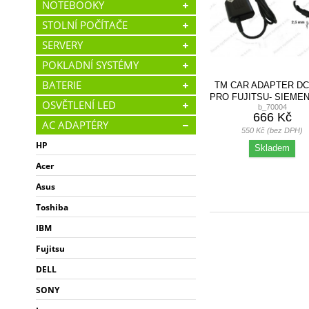
NOTEBOOKY
STOLNÍ POČÍTAČE
SERVERY
POKLADNÍ SYSTÉMY
BATERIE
TM CAR ADAPTER DC
PRO FUJITSU- SIEMEN
OSVĚTLENÍ LED
b_70004
4,74A 5.5X5.2
666 Kč
AC ADAPTÉRY
550 Kč (bez DPH)
HP
Skladem
Acer
Asus
Toshiba
IBM
Fujitsu
DELL
SONY