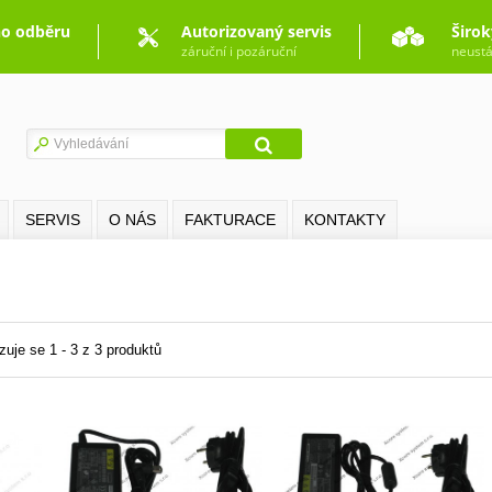
o odběru
Autorizovaný servis
Širok
záruční i pozáruční
neustá
SERVIS
O NÁS
FAKTURACE
KONTAKTY
zuje se 1 - 3 z 3 produktů