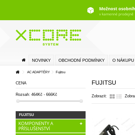
Možnost osobníh
v kamenné prodejně
NOVINKY
OBCHODNÍ PODMÍNKY
O NÁKUPU
AC ADAPTÉRY
Fujitsu
FUJITSU
CENA
Rozsah:
464Kč - 666Kč
Zobrazit:
Zobra
FUJITSU
KOMPONENTY A
PŘÍSLUŠENSTVÍ