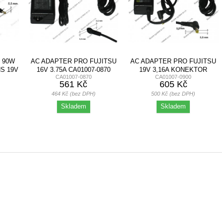
 90W
AC ADAPTER PRO FUJITSU
AC ADAPTER PRO FUJITSU
S 19V
16V 3.75A CA01007-0870
19V 3,16A KONEKTOR
CA01007-0870
CA01007-0900
KONEKTOR...
5,5X2,5 60W
561 Kč
605 Kč
464 Kč (bez DPH)
500 Kč (bez DPH)
Skladem
Skladem