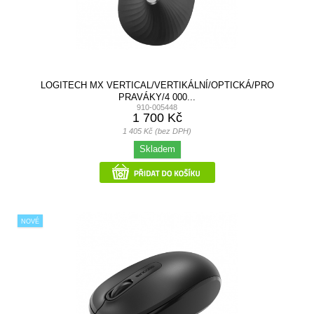
LOGITECH MX VERTICAL/VERTIKÁLNÍ/OPTICKÁ/PRO
PRAVÁKY/4 000...
910-005448
1 700 Kč
1 405 Kč (bez DPH)
Skladem
NOVÉ