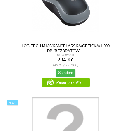
LOGITECH M185/KANCELÁŘSKÁ/OPTICKÁ/1 000
DPI/BEZDRÁTOVÁ...
910-002238
294 Kč
243 Kč (bez DPH)
Skladem
NOVÉ