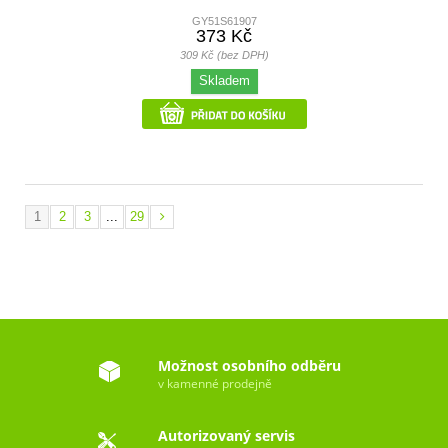
GY51S61907
373 Kč
309 Kč (bez DPH)
Skladem
1
2
3
...
29
Možnost osobního odběru
v kamenné prodejně
Autorizovaný servis