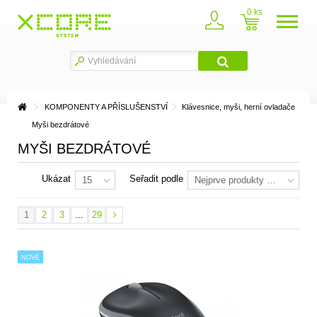
0
KOMPONENTY A PŘÍSLUŠENSTVÍ
Klávesnice, myši, herní ovladače
Myši bezdrátové
MYŠI BEZDRÁTOVÉ
Ukázat
Seřadit podle
15
Nejprve produkty skladem
1
2
3
...
29
NOVÉ