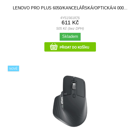
LENOVO PRO PLUS 6050/KANCELÁŘSKÁ/OPTICKÁ/4 000...
4Y51S61876
611 Kč
505 Kč (bez DPH)
Skladem
NOVÉ