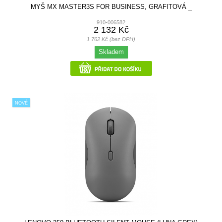
MYŠ MX MASTER3S FOR BUSINESS, GRAFITOVÁ _
910-006582
2 132 Kč
1 762 Kč (bez DPH)
Skladem
NOVÉ