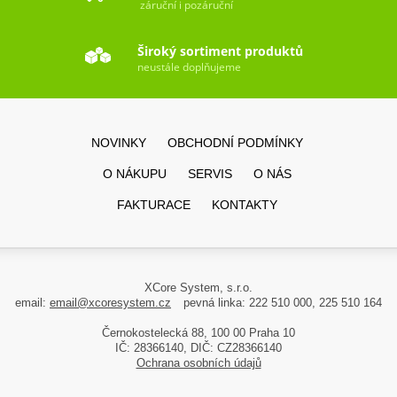
záruční i pozáruční
Široký sortiment produktů
neustále doplňujeme
NOVINKY
OBCHODNÍ PODMÍNKY
O NÁKUPU
SERVIS
O NÁS
FAKTURACE
KONTAKTY
XCore System, s.r.o.
email:
email@xcoresystem.cz
pevná linka: 222 510 000, 225 510 164
Černokostelecká 88, 100 00 Praha 10
IČ: 28366140, DIČ: CZ28366140
Ochrana osobních údajů