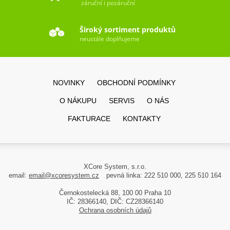
záruční i pozáruční
Široký sortiment produktů
neustále doplňujeme
NOVINKY
OBCHODNÍ PODMÍNKY
O NÁKUPU
SERVIS
O NÁS
FAKTURACE
KONTAKTY
XCore System, s.r.o.
email:
email@xcoresystem.cz
pevná linka: 222 510 000, 225 510 164
Černokostelecká 88, 100 00 Praha 10
IČ: 28366140, DIČ: CZ28366140
Ochrana osobních údajů