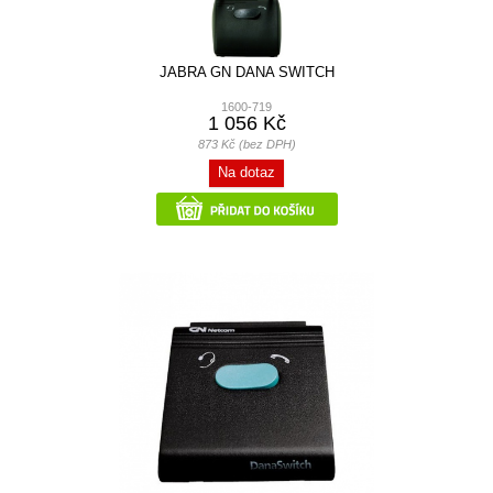
JABRA GN DANA SWITCH
1600-719
1 056 Kč
873 Kč (bez DPH)
Na dotaz