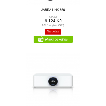
JABRA LINK 860
860-09
6 124 Kč
5 061 Kč (bez DPH)
Na dotaz