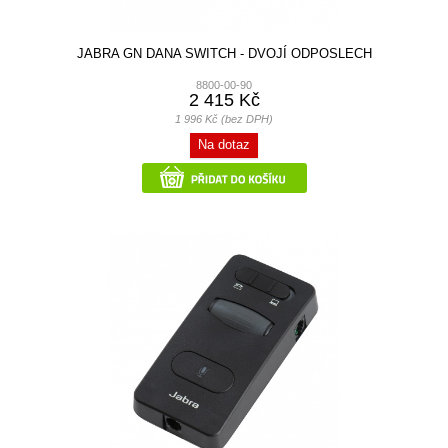
JABRA GN DANA SWITCH - DVOJÍ ODPOSLECH
8800-00-90
2 415 Kč
1 996 Kč (bez DPH)
Na dotaz