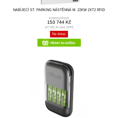
NABÍJECÍ ST. PARKING NÁSTĚNNÁ M. 22KW 2XT2 RFID
EVW2S22P22R
153 744 Kč
127 061 Kč (bez DPH)
Na dotaz