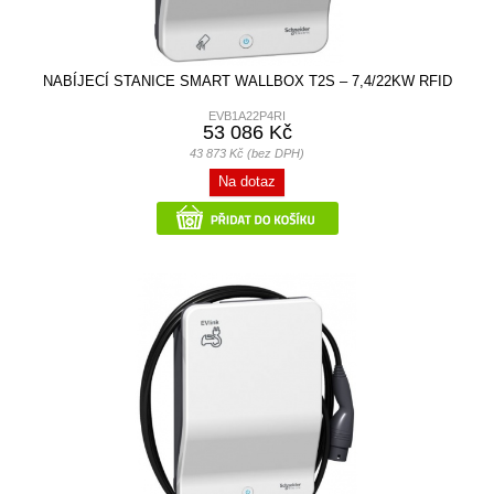
NABÍJECÍ STANICE SMART WALLBOX T2S – 7,4/22KW RFID
EVB1A22P4RI
53 086 Kč
43 873 Kč (bez DPH)
Na dotaz