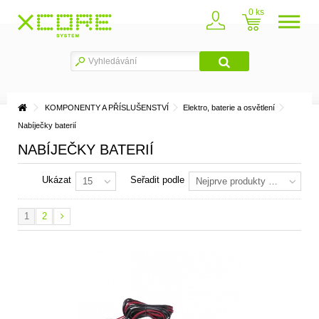
0
KOMPONENTY A PŘÍSLUŠENSTVÍ
Elektro, baterie a osvětlení
Nabíječky baterií
NABÍJEČKY BATERIÍ
Ukázat
Seřadit podle
15
Nejprve produkty skladem
1
2