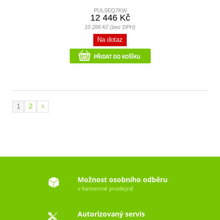
PULSEQ7KW
12 446 Kč
10 286 Kč (bez DPH)
Na dotaz
1
2
Možnost osobního odběru
v kamenné prodejně
Autorizovaný servis