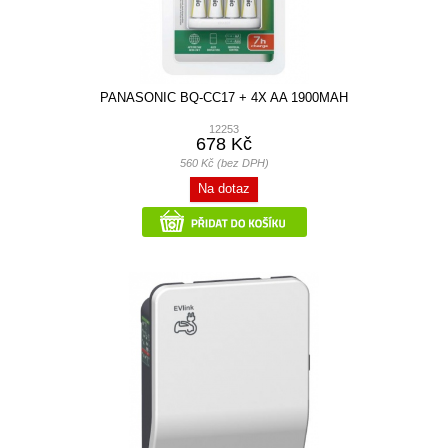
PANASONIC BQ-CC17 + 4X AA 1900MAH
12253
678 Kč
560 Kč (bez DPH)
Na dotaz