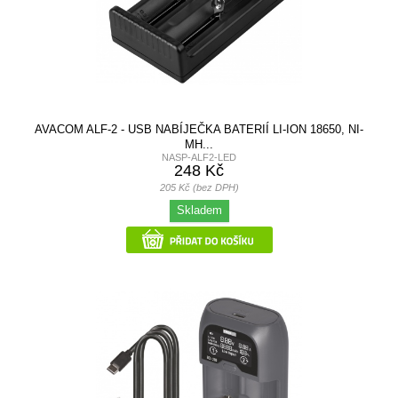
AVACOM ALF-2 - USB NABÍJEČKA BATERIÍ LI-ION 18650, NI-
MH...
NASP-ALF2-LED
248 Kč
205 Kč (bez DPH)
Skladem