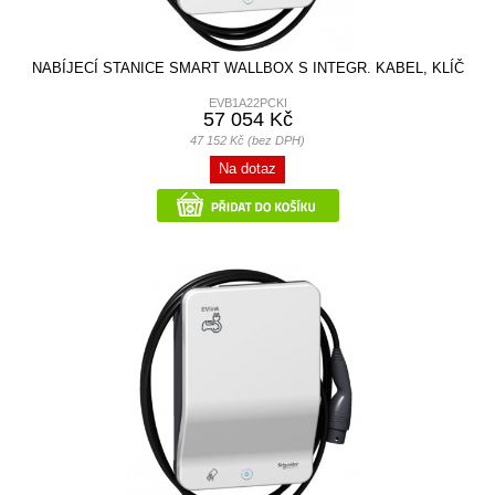
NABÍJECÍ STANICE SMART WALLBOX S INTEGR. KABEL, KLÍČ
EVB1A22PCKI
57 054 Kč
47 152 Kč (bez DPH)
Na dotaz