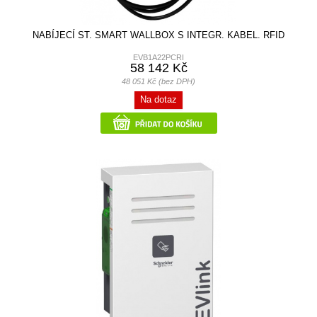
NABÍJECÍ ST. SMART WALLBOX S INTEGR. KABEL. RFID
EVB1A22PCRI
58 142 Kč
48 051 Kč (bez DPH)
Na dotaz