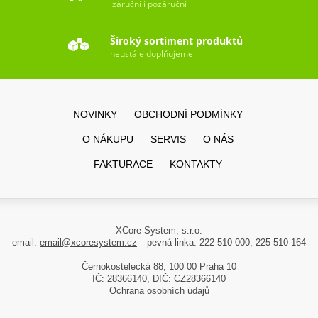
záruční i pozáruční
Široký sortiment produktů
neustále doplňujeme
NOVINKY
OBCHODNÍ PODMÍNKY
O NÁKUPU
SERVIS
O NÁS
FAKTURACE
KONTAKTY
XCore System, s.r.o.
email:
email@xcoresystem.cz
pevná linka: 222 510 000, 225 510 164
Černokostelecká 88, 100 00 Praha 10
IČ: 28366140, DIČ: CZ28366140
Ochrana osobních údajů