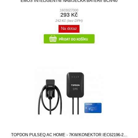
EMOS INTELIGENTNÍ NABÍJEČKA BATERIÍ BCN-40
1603027000
293 Kč
242 Kč (bez DPH)
Na dotaz
TOPDON PULSEQ AC HOME - 7KW/KONEKTOR IEC62196-2...