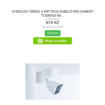
SYNOLOGY DRŽÁK S KRYTKOU KABELŮ PRO KAMERY
TC500/510 NA...
D-STC500-C
674 Kč
557 Kč (bez DPH)
Skladem