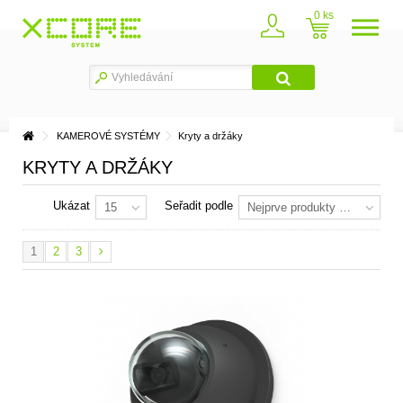
0
KAMEROVÉ SYSTÉMY
Kryty a držáky
KRYTY A DRŽÁKY
Ukázat
Seřadit podle
15
Nejprve produkty skladem
1
2
3