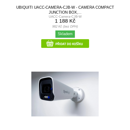
UBIQUITI UACC-CAMERA-CJB-W - CAMERA COMPACT
JUNCTION BOX,...
UACC-Camera-CJB-W
1 188 Kč
982 Kč (bez DPH)
Skladem