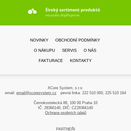
Široký sortiment produktů
neustále doplňujeme
NOVINKY
OBCHODNÍ PODMÍNKY
O NÁKUPU
SERVIS
O NÁS
FAKTURACE
KONTAKTY
XCore System, s.r.o.
email:
email@xcoresystem.cz
pevná linka: 222 510 000, 225 510 164
Černokostelecká 88, 100 00 Praha 10
IČ: 28366140, DIČ: CZ28366140
Ochrana osobních údajů
PARTNEŘI