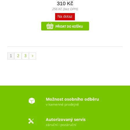
310 Kč
256 Kč (bez DPH)
Na dotaz
1
2
3
Možnost osobního odběru
v kamenné prodejně
Autorizovaný servis
záruční i pozáruční