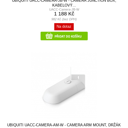
UBIQUITI UACC-CAMERA-JB-W - CAMERA JUNCTION BOX,
KABELOVÝ...
UACC-Camera-JB-W
1 188 Kč
982 Kč (bez DPH)
Na dotaz
UBIQUITI UACC-CAMERA-AM-W - CAMERA ARM MOUNT, DRŽÁK