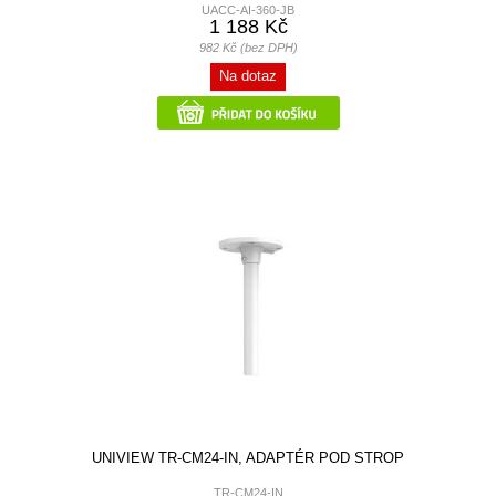
UACC-AI-360-JB
1 188 Kč
982 Kč (bez DPH)
Na dotaz
UNIVIEW TR-CM24-IN, ADAPTÉR POD STROP
TR-CM24-IN