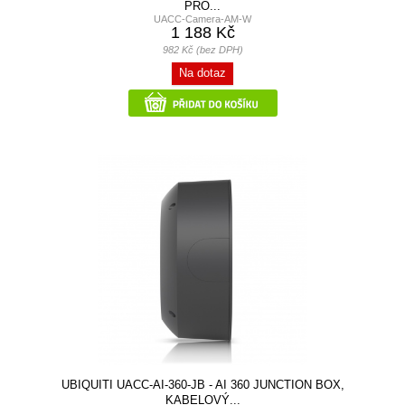
PRO...
UACC-Camera-AM-W
1 188 Kč
982 Kč (bez DPH)
Na dotaz
UBIQUITI UACC-AI-360-JB - AI 360 JUNCTION BOX,
KABELOVÝ...