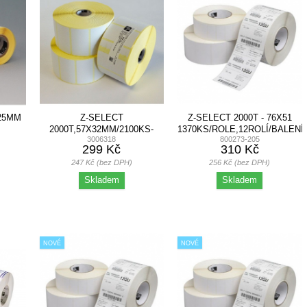
X25MM
Z-SELECT
Z-SELECT 2000T - 76X51
2000T,57X32MM/2100KS-
1370KS/ROLE,12ROLÍ/BALENÍ
3006318
800273-205
ROLE
299 Kč
310 Kč
247 Kč (bez DPH)
256 Kč (bez DPH)
Skladem
Skladem
NOVÉ
NOVÉ