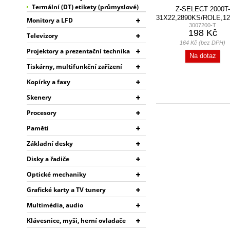
Termální (DT) etikety (průmyslové)
Z-SELECT 2000T-
31X22,2890KS/ROLE,1
Monitory a LFD
3007200-T
198 Kč
Televizory
164 Kč (bez DPH)
Projektory a prezentační technika
Na dotaz
Tiskárny, multifunkční zařízení
Kopírky a faxy
Skenery
Procesory
Paměti
Základní desky
Disky a řadiče
Optické mechaniky
Grafické karty a TV tunery
Multimédia, audio
Klávesnice, myši, herní ovladače