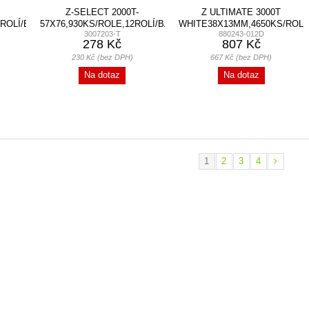
Z-SELECT 2000T-
Z ULTIMATE 3000T
2ROLÍ/BALENÍ
57X76,930KS/ROLE,12ROLÍ/BALENÍ
WHITE38X13MM,4650KS/ROL
3007203-T
880243-012D
278 Kč
807 Kč
230 Kč (bez DPH)
667 Kč (bez DPH)
Na dotaz
Na dotaz
1
2
3
4