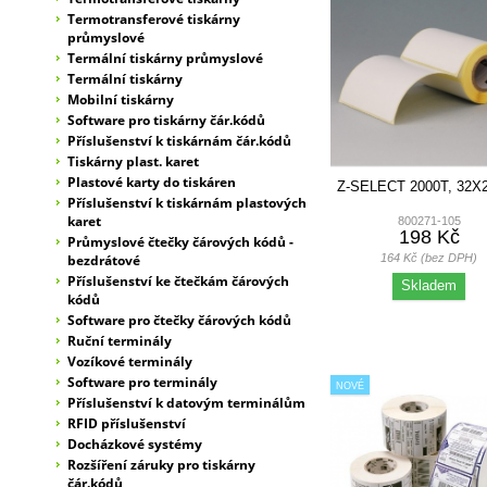
Termotransferové tiskárny
průmyslové
Termální tiskárny průmyslové
Termální tiskárny
Mobilní tiskárny
Software pro tiskárny čár.kódů
Příslušenství k tiskárnám čár.kódů
Tiskárny plast. karet
Plastové karty do tiskáren
Z-SELECT 2000T, 32
Příslušenství k tiskárnám plastových
karet
800271-105
198 Kč
Průmyslové čtečky čárových kódů -
164 Kč (bez DPH)
bezdrátové
Příslušenství ke čtečkám čárových
Skladem
kódů
Software pro čtečky čárových kódů
Ruční terminály
Vozíkové terminály
Software pro terminály
NOVÉ
Příslušenství k datovým terminálům
RFID příslušenství
Docházkové systémy
Rozšíření záruky pro tiskárny
čár.kódů