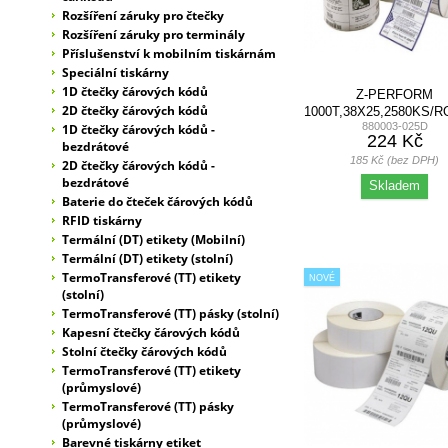
Rozšíření záruky pro čtečky
Rozšíření záruky pro terminály
Příslušenství k mobilním tiskárnám
Speciální tiskárny
1D čtečky čárových kódů
Z-PERFORM
2D čtečky čárových kódů
1000T,38X25,2580KS/R
880003-025D
BALENÍ)
1D čtečky čárových kódů -
224 Kč
bezdrátové
185 Kč (bez DPH)
2D čtečky čárových kódů -
bezdrátové
Skladem
Baterie do čteček čárových kódů
RFID tiskárny
Termální (DT) etikety (Mobilní)
Termální (DT) etikety (stolní)
TermoTransferové (TT) etikety
NOVÉ
(stolní)
TermoTransferové (TT) pásky (stolní)
Kapesní čtečky čárových kódů
Stolní čtečky čárových kódů
TermoTransferové (TT) etikety
(průmyslové)
TermoTransferové (TT) pásky
(průmyslové)
Barevné tiskárny etiket