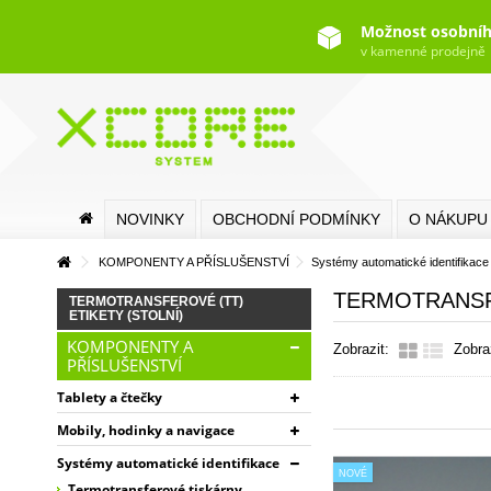
Možnost osobníh
v kamenné prodejně
NOVINKY
OBCHODNÍ PODMÍNKY
O NÁKUPU
KOMPONENTY A PŘÍSLUŠENSTVÍ
Systémy automatické identifikace
TERMOTRANSFE
TERMOTRANSFEROVÉ (TT)
ETIKETY (STOLNÍ)
KOMPONENTY A
Zobrazit:
Zobra
PŘÍSLUŠENSTVÍ
Tablety a čtečky
Mobily, hodinky a navigace
Systémy automatické identifikace
NOVÉ
Termotransferové tiskárny