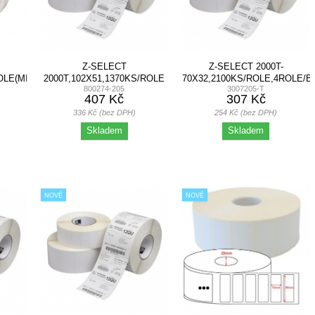
Z-SELECT
Z-SELECT 2000T-
OLE(MIN.12KS
2000T,102X51,1370KS/ROLE
70X32,2100KS/ROLE,4ROLE/B
800274-205
3007205-T
12KS BALENÍ)
407 Kč
307 Kč
336 Kč (bez DPH)
254 Kč (bez DPH)
Skladem
Skladem
NOVÉ
NOVÉ