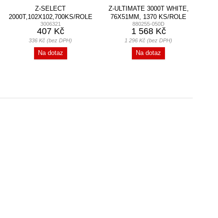
Z-SELECT
Z-ULTIMATE 3000T WHITE,
E
2000T,102X102,700KS/ROLE
76X51MM, 1370 KS/ROLE
3006321
880255-050D
12ROLÍ/BALENÍ
407 Kč
1 568 Kč
336 Kč (bez DPH)
1 296 Kč (bez DPH)
Na dotaz
Na dotaz