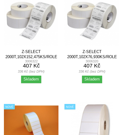
Z-SELECT
Z-SELECT
2000T,102X152,475KS/ROLE
2000T,102X76,930KS/ROLE
3006322
3006320
12KS BALENÍ
12KS BALENÍ
407 Kč
407 Kč
336 Kč (bez DPH)
336 Kč (bez DPH)
Skladem
Skladem
NOVÉ
NOVÉ