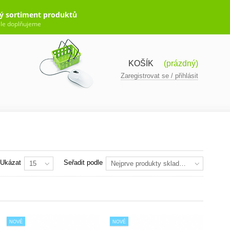
ý sortiment produktů
le doplňujeme
KOŠÍK
(prázdný)
Zaregistrovat se / přihlásit
Ukázat
Seřadit podle
15
Nejprve produkty skladem
NOVÉ
NOVÉ