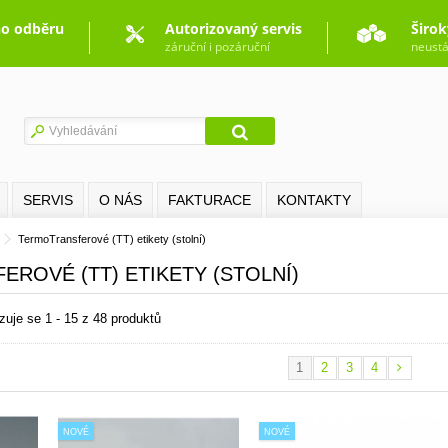
o odběru
Autorizovaný servis
Širok
záruční i pozáruční
neustá
SERVIS
O NÁS
FAKTURACE
KONTAKTY
TermoTransferové (TT) etikety (stolní)
ROVÉ (TT) ETIKETY (STOLNÍ)
zuje se 1 - 15 z 48 produktů
1
2
3
4
NOVÉ
NOVÉ