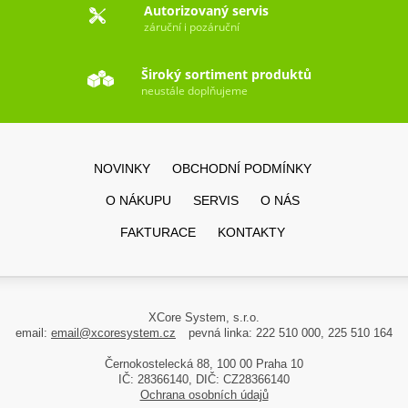
Autorizovaný servis
záruční i pozáruční
Široký sortiment produktů
neustále doplňujeme
NOVINKY
OBCHODNÍ PODMÍNKY
O NÁKUPU
SERVIS
O NÁS
FAKTURACE
KONTAKTY
XCore System, s.r.o.
email:
email@xcoresystem.cz
pevná linka: 222 510 000, 225 510 164
Černokostelecká 88, 100 00 Praha 10
IČ: 28366140, DIČ: CZ28366140
Ochrana osobních údajů