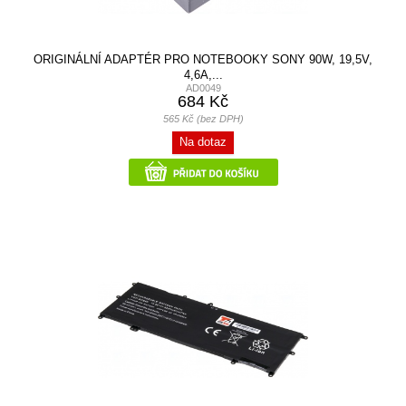
ORIGINÁLNÍ ADAPTÉR PRO NOTEBOOKY SONY 90W, 19,5V,
4,6A,...
AD0049
684 Kč
565 Kč (bez DPH)
Na dotaz