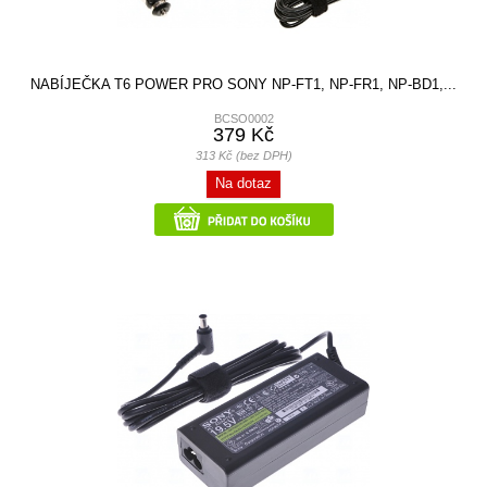
NABÍJEČKA T6 POWER PRO SONY NP-FT1, NP-FR1, NP-BD1,...
BCSO0002
379 Kč
313 Kč (bez DPH)
Na dotaz