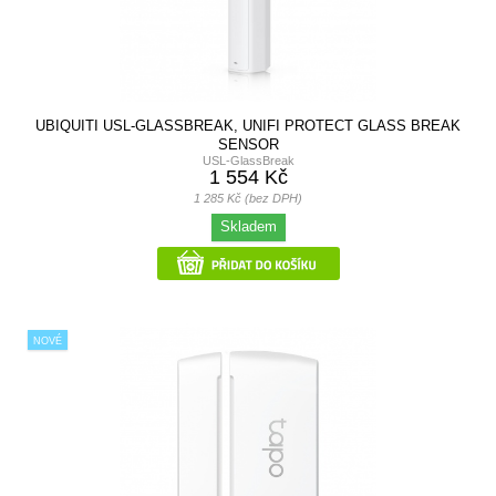
UBIQUITI USL-GLASSBREAK, UNIFI PROTECT GLASS BREAK
SENSOR
USL-GlassBreak
1 554 Kč
1 285 Kč (bez DPH)
Skladem
NOVÉ