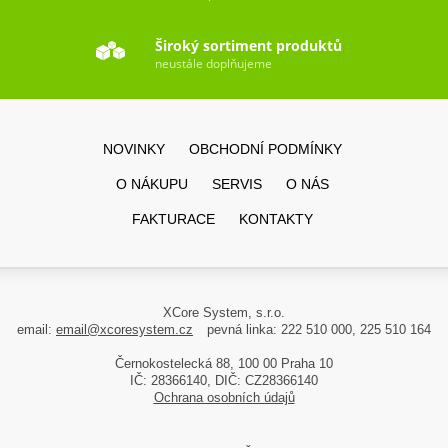
Široký sortiment produktů
neustále doplňujeme
NOVINKY
OBCHODNÍ PODMÍNKY
O NÁKUPU
SERVIS
O NÁS
FAKTURACE
KONTAKTY
XCore System, s.r.o.
email:
email@xcoresystem.cz
pevná linka: 222 510 000, 225 510 164
Černokostelecká 88, 100 00 Praha 10
IČ: 28366140, DIČ: CZ28366140
Ochrana osobních údajů