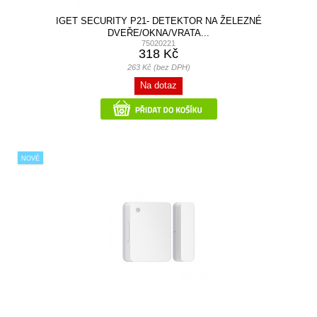
IGET SECURITY P21- DETEKTOR NA ŽELEZNÉ
DVEŘE/OKNA/VRATA...
75020221
318 Kč
263 Kč (bez DPH)
Na dotaz
NOVÉ