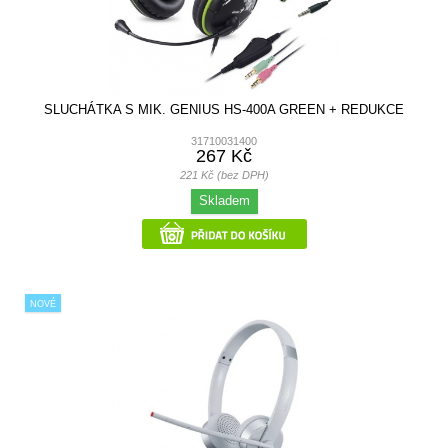
SLUCHÁTKA S MIK. GENIUS HS-400A GREEN + REDUKCE
31710031400
267 Kč
221 Kč (bez DPH)
Skladem
NOVÉ