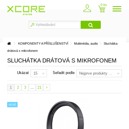
0
KOMPONENTY A PŘÍSLUŠENSTVÍ
Multimédia, audio
Sluchátka
drátová s mikrofonem
SLUCHÁTKA DRÁTOVÁ S MIKROFONEM
Ukázat
Seřadit podle
15
Nejprve produkty skladem
1
2
3
...
21
NOVÉ