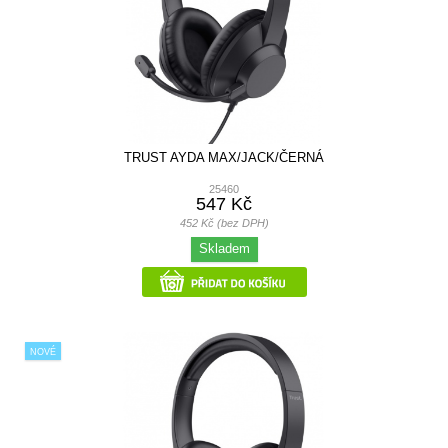
TRUST AYDA MAX/JACK/ČERNÁ
25460
547 Kč
452 Kč (bez DPH)
Skladem
NOVÉ