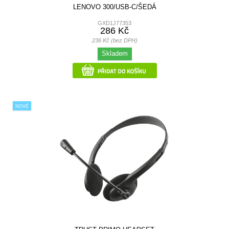
LENOVO 300/USB-C/ŠEDÁ
GXD1J77353
286 Kč
236 Kč (bez DPH)
Skladem
NOVÉ