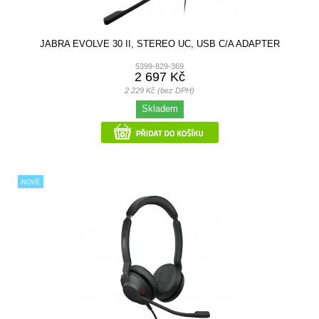
JABRA EVOLVE 30 II, STEREO UC, USB C/A ADAPTER
5399-829-369
2 697 Kč
2 229 Kč (bez DPH)
Skladem
NOVÉ