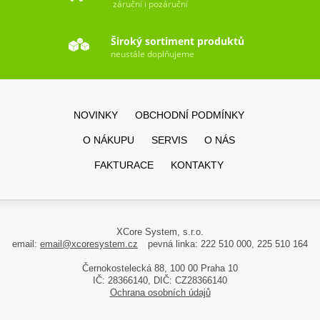
záruční i pozáruční
Široký sortiment produktů
neustále doplňujeme
NOVINKY
OBCHODNÍ PODMÍNKY
O NÁKUPU
SERVIS
O NÁS
FAKTURACE
KONTAKTY
XCore System, s.r.o.
email:
email@xcoresystem.cz
pevná linka: 222 510 000, 225 510 164
Černokostelecká 88, 100 00 Praha 10
IČ: 28366140, DIČ: CZ28366140
Ochrana osobních údajů