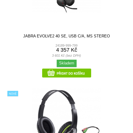
JABRA EVOLVE2 40 SE, USB C/A, MS STEREO
24189-999-799
4 357 Kč
3 601 Kč (bez DPH)
Skladem
NOVÉ