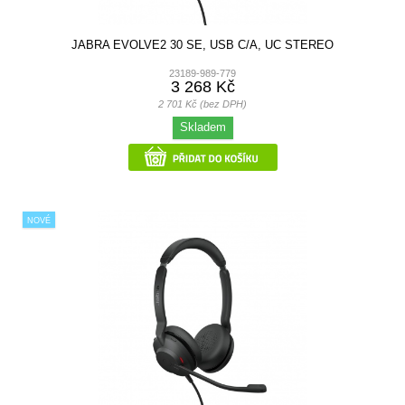
JABRA EVOLVE2 30 SE, USB C/A, UC STEREO
23189-989-779
3 268 Kč
2 701 Kč (bez DPH)
Skladem
NOVÉ