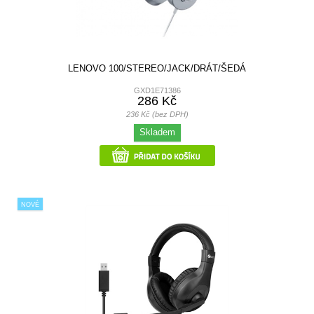
LENOVO 100/STEREO/JACK/DRÁT/ŠEDÁ
GXD1E71386
286 Kč
236 Kč (bez DPH)
Skladem
NOVÉ