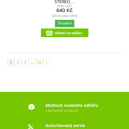
STEREO,...
NSG-1107
640 Kč
529 Kč (bez DPH)
Skladem
1
2
3
...
21
Možnost osobního odběru
v kamenné prodejně
Autorizovaný servis