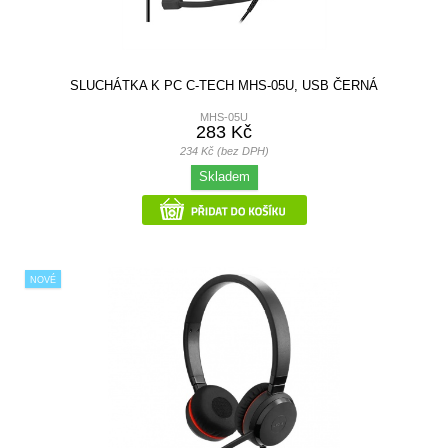
SLUCHÁTKA K PC C-TECH MHS-05U, USB ČERNÁ
MHS-05U
283 Kč
234 Kč (bez DPH)
Skladem
NOVÉ