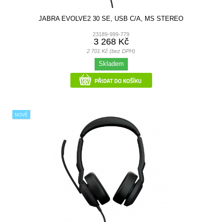
JABRA EVOLVE2 30 SE, USB C/A, MS STEREO
23189-999-779
3 268 Kč
2 701 Kč (bez DPH)
Skladem
NOVÉ