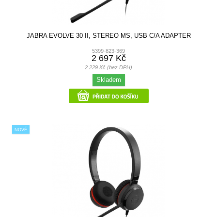
JABRA EVOLVE 30 II, STEREO MS, USB C/A ADAPTER
5399-823-369
2 697 Kč
2 229 Kč (bez DPH)
Skladem
NOVÉ