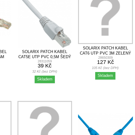
SOLARIX PATCH KABEL
BEL
SOLARIX PATCH KABEL
CAT6 UTP PVC 3M ZELENÝ
5M
CAT5E UTP PVC 0,5M ŠEDÝ
28650309
SNAG-PROOF
127 Kč
28311059
SNAG-PROOF
39 Kč
105 Kč (bez DPH)
32 Kč (bez DPH)
Skladem
Skladem