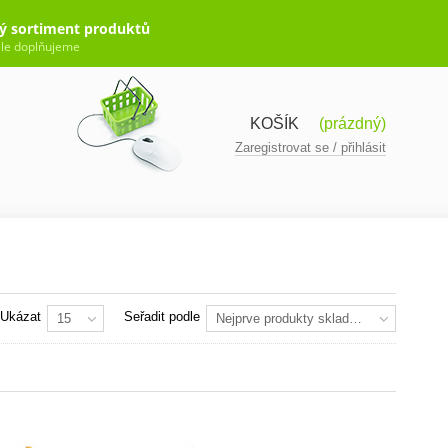
ý sortiment produktů
le doplňujeme
KOŠÍK
(prázdný)
Zaregistrovat se / přihlásit
Ukázat
Seřadit podle
15
Nejprve produkty skladem