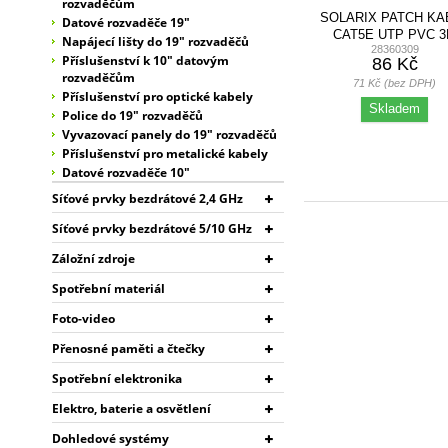
rozvaděčům
SOLARIX PATCH KA
Datové rozvaděče 19"
CAT5E UTP PVC 
Napájecí lišty do 19" rozvaděčů
28360309
ČERVENÉ
Příslušenství k 10" datovým
86 Kč
rozvaděčům
71 Kč (bez DPH)
Příslušenství pro optické kabely
Skladem
Police do 19" rozvaděčů
Vyvazovací panely do 19" rozvaděčů
Příslušenství pro metalické kabely
Datové rozvaděče 10"
Síťové prvky bezdrátové 2,4 GHz
Síťové prvky bezdrátové 5/10 GHz
Záložní zdroje
Spotřební materiál
Foto-video
Přenosné paměti a čtečky
Spotřební elektronika
Elektro, baterie a osvětlení
Dohledové systémy