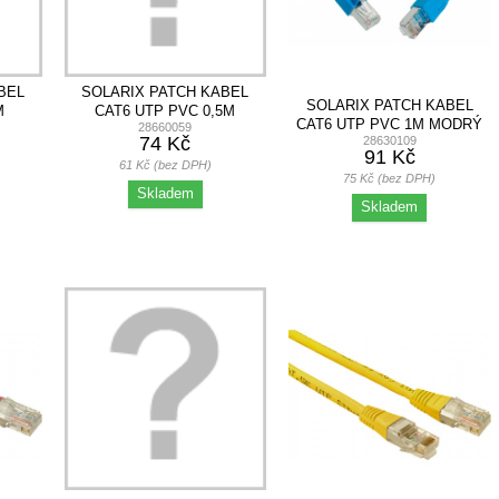
BEL
SOLARIX PATCH KABEL
SOLARIX PATCH KABEL
M
CAT6 UTP PVC 0,5M
CAT6 UTP PVC 1M MODRÝ
28660059
ČERVENÝ
74 Kč
28630109
SNAG-PROOF
91 Kč
61 Kč (bez DPH)
75 Kč (bez DPH)
Skladem
Skladem