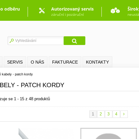
o odběru
Autorizovaný servis
Širok
záruční i pozáruční
neustá
SERVIS
O NÁS
FAKTURACE
KONTAKTY
é kabely - patch kordy
BELY - PATCH KORDY
zuje se 1 - 15 z 48 produktů
1
2
3
4