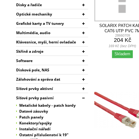
Disky a řadiče
Optické mechaniky
Grafické karty a TV tunery
SOLARIX PATCH KA
CAT6 UTP PVC 7
Multimédia, audio
28660709
ČERVENÝ
204 Kč
Klávesnice, myši, herní ovladače
169 Kč (bez DPH)
Skříně a zdroje
Skladem
Software
Disková pole, NAS
Zálohování a správa dat
Síťové prvky aktivní
Síťové prvky pasivní
Metalické kabely - patch kordy
Datové zásuvky
Patch panely
Konektory/spojky
Instalační nářadí
Ostatní příslušenství k 19"