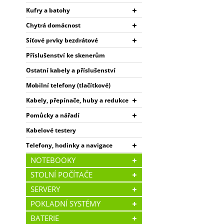
Kufry a batohy
Chytrá domácnost
Síťové prvky bezdrátové
Příslušenství ke skenerům
Ostatní kabely a příslušenství
Mobilní telefony (tlačítkové)
Kabely, přepínače, huby a redukce
Pomůcky a nářadí
Kabelové testery
Telefony, hodinky a navigace
NOTEBOOKY
STOLNÍ POČÍTAČE
SERVERY
POKLADNÍ SYSTÉMY
BATERIE