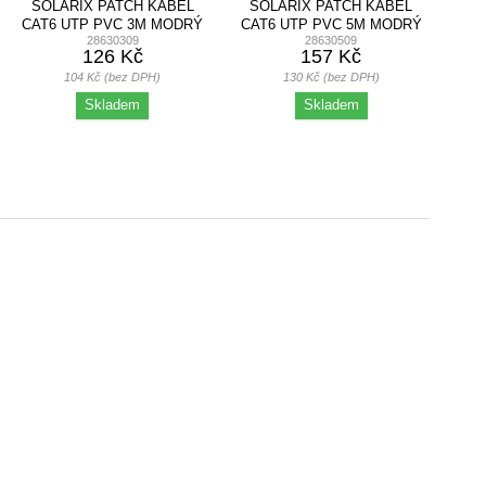
SOLARIX PATCH KABEL
SOLARIX PATCH KABEL
CAT6 UTP PVC 3M MODRÝ
CAT6 UTP PVC 5M MODRÝ
28630309
28630509
SNAG-PROOF
SNAG-PROOF
126 Kč
157 Kč
104 Kč (bez DPH)
130 Kč (bez DPH)
Skladem
Skladem