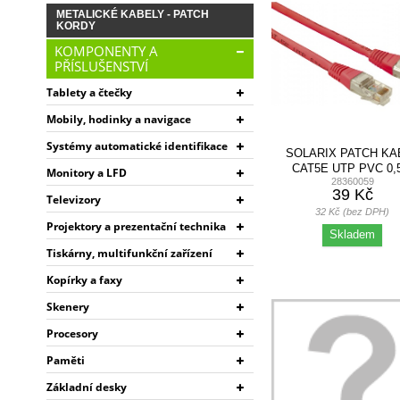
METALICKÉ KABELY - PATCH
KORDY
KOMPONENTY A
PŘÍSLUŠENSTVÍ
Tablety a čtečky
Mobily, hodinky a navigace
Systémy automatické identifikace
SOLARIX PATCH KA
CAT5E UTP PVC 0,
Monitory a LFD
28360059
ČERVENÉ
39 Kč
Televizory
32 Kč (bez DPH)
Projektory a prezentační technika
Skladem
Tiskárny, multifunkční zařízení
Kopírky a faxy
Skenery
Procesory
Paměti
Základní desky