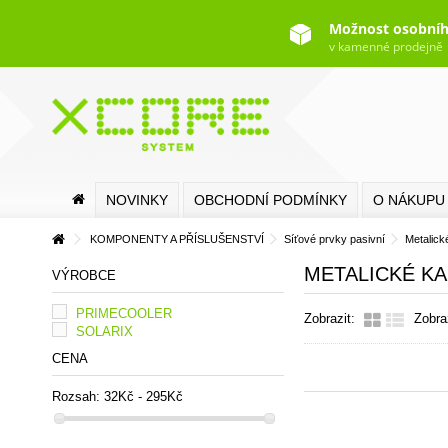
Možnost osobníh
v kamenné prodejně
NOVINKY
OBCHODNÍ PODMÍNKY
O NÁKUPU
KOMPONENTY A PŘÍSLUŠENSTVÍ
Síťové prvky pasivní
Metalick
METALICKÉ KA
VÝROBCE
PRIMECOOLER
Zobrazit:
Zobra
SOLARIX
CENA
Rozsah:
32Kč - 295Kč