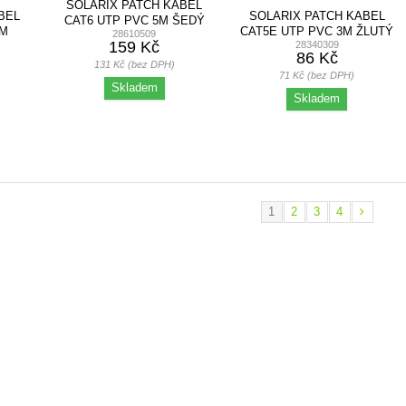
SOLARIX PATCH KABEL
BEL
SOLARIX PATCH KABEL
CAT6 UTP PVC 5M ŠEDÝ
3M
CAT5E UTP PVC 3M ŽLUTÝ
28610509
SNAG-PROOF
159 Kč
28340309
86 Kč
131 Kč (bez DPH)
71 Kč (bez DPH)
Skladem
Skladem
1
2
3
4