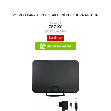
EVOLVEO XANY 1, 230/5V, AKTIVNÍ POKOJOVÁ ANTÉNA...
tdexany1
787 Kč
650 Kč (bez DPH)
Na dotaz