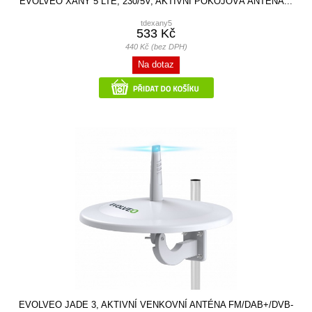
EVOLVEO XANY 5 LTE, 230/5V, AKTIVNÍ POKOJOVÁ ANTÉNA...
tdexany5
533 Kč
440 Kč (bez DPH)
Na dotaz
EVOLVEO JADE 3, AKTIVNÍ VENKOVNÍ ANTÉNA FM/DAB+/DVB-