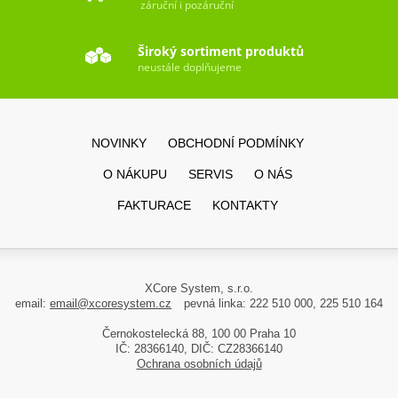
záruční i pozáruční
Široký sortiment produktů
neustále doplňujeme
NOVINKY
OBCHODNÍ PODMÍNKY
O NÁKUPU
SERVIS
O NÁS
FAKTURACE
KONTAKTY
XCore System, s.r.o.
email:
email@xcoresystem.cz
pevná linka: 222 510 000, 225 510 164
Černokostelecká 88, 100 00 Praha 10
IČ: 28366140, DIČ: CZ28366140
Ochrana osobních údajů