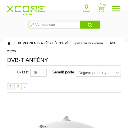
0
KOMPONENTY A PŘÍSLUŠENSTVÍ
Spotřební elektronika
DVB-T
antény
DVB-T ANTÉNY
Ukázat
Seřadit podle
15
Nejprve produkty skladem
1
2