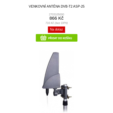
VENKOVNÍ ANTÉNA DVB-T2 ASP-25
2703105000
866 Kč
716 Kč (bez DPH)
Na dotaz