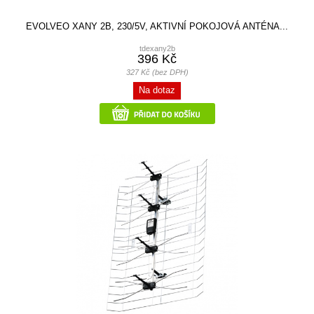
EVOLVEO XANY 2B, 230/5V, AKTIVNÍ POKOJOVÁ ANTÉNA...
tdexany2b
396 Kč
327 Kč (bez DPH)
Na dotaz