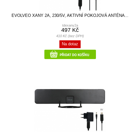
EVOLVEO XANY 2A, 230/5V, AKTIVNÍ POKOJOVÁ ANTÉNA...
tdexany2a
497 Kč
410 Kč (bez DPH)
Na dotaz