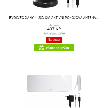
EVOLVEO XANY 4, 230/12V, AKTIVNÍ POKOJOVÁ ANTÉNA...
tdexany4
497 Kč
410 Kč (bez DPH)
Na dotaz