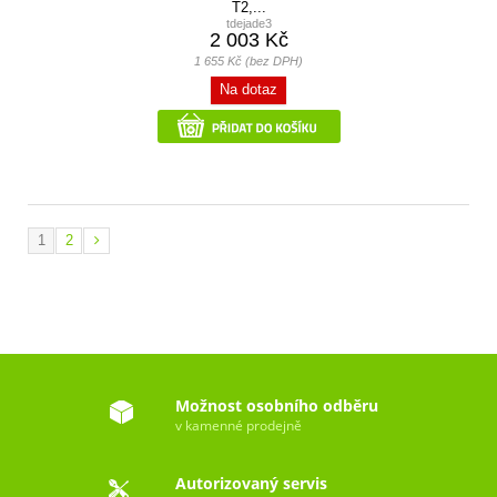
T2,...
tdejade3
2 003 Kč
1 655 Kč (bez DPH)
Na dotaz
1
2
Možnost osobního odběru
v kamenné prodejně
Autorizovaný servis