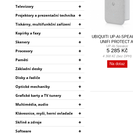
Televizory
Projektory a prezentační technika
Tiskárny, multifunkční zařízení
Kopírky a faxy
UBIQUITI UP-AI-SPEA
UNIFI PROTECT A
Skenery
UP-AI-Speaker
SPEAKER
5 285 Kč
Procesory
4 368 Kč (bez DPH)
Paměti
Na dotaz
Základní desky
Disky a řadiče
Optické mechaniky
Grafické karty a TV tunery
Multimédia, audio
Klávesnice, myši, herní ovladače
Skříně a zdroje
Software