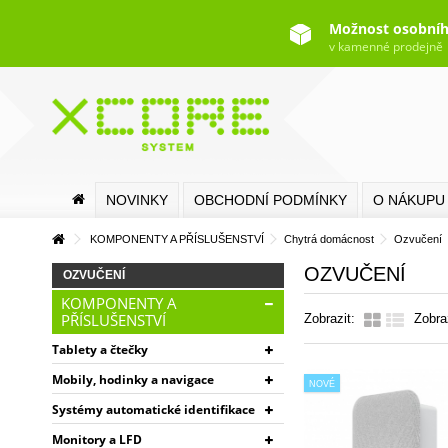
Možnost osobníh
v kamenné prodejně
NOVINKY
OBCHODNÍ PODMÍNKY
O NÁKUPU
KOMPONENTY A PŘÍSLUŠENSTVÍ
Chytrá domácnost
Ozvučení
OZVUČENÍ
OZVUČENÍ
KOMPONENTY A
PŘÍSLUŠENSTVÍ
Zobrazit:
Zobra
Tablety a čtečky
Mobily, hodinky a navigace
NOVÉ
Systémy automatické identifikace
Monitory a LFD