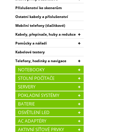
Příslušenství ke skenerům
Ostatní kabely a příslušenství
Mobilní telefony (tlačítkové)
Kabely, přepínače, huby a redukce
Pomůcky a nářadí
Kabelové testery
Telefony, hodinky a navigace
NOTEBOOKY
STOLNÍ POČÍTAČE
SERVERY
POKLADNÍ SYSTÉMY
BATERIE
OSVĚTLENÍ LED
AC ADAPTÉRY
AKTIVNÍ SÍŤOVÉ PRVKY