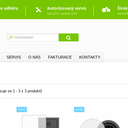
o odběru
Autorizovaný servis
Širok
záruční i pozáruční
neustá
SERVIS
O NÁS
FAKTURACE
KONTAKTY
zuje se 1 - 3 z 3 produktů
NOVÉ
NOVÉ