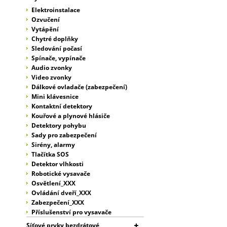
Elektroinstalace
Ozvučení
Vytápění
Chytré doplňky
Sledování počasí
Spínače, vypínače
Audio zvonky
Video zvonky
Dálkové ovladače (zabezpečení)
Mini klávesnice
Kontaktní detektory
Kouřové a plynové hlásiče
Detektory pohybu
Sady pro zabezpečení
Sirény, alarmy
Tlačítka SOS
Detektor vlhkosti
Robotické vysavače
Osvětlení_XXX
Ovládání dveří_XXX
Zabezpečení_XXX
Příslušenství pro vysavače
Síťové prvky bezdrátové