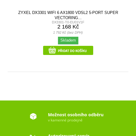
ZYXEL DX3301 WIFI 6 AX1800 VDSL2 5-PORT SUPER
VECTORING...
DX3301-T0-EU01V1F
2 168 Kč
1 792 Kč (bez DPH)
Skladem
Možnost osobního odběru
v kamenné prodejně
Autorizovaný servis