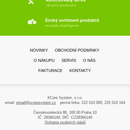
záruční i pozáruční
Široký sortiment produktů
neustále doplňujeme
NOVINKY
OBCHODNÍ PODMÍNKY
O NÁKUPU
SERVIS
O NÁS
FAKTURACE
KONTAKTY
XCore System, s.r.o.
email:
email@xcoresystem.cz
pevná linka: 222 510 000, 225 510 164
Černokostelecká 88, 100 00 Praha 10
IČ: 28366140, DIČ: CZ28366140
Ochrana osobních údajů