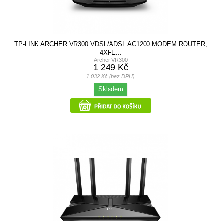
TP-LINK ARCHER VR300 VDSL/ADSL AC1200 MODEM ROUTER,
4XFE...
Archer VR300
1 249 Kč
1 032 Kč (bez DPH)
Skladem