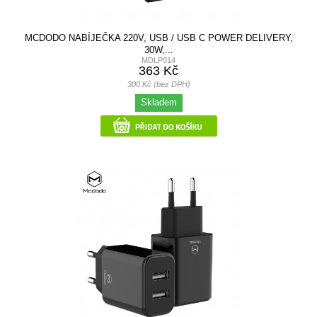
MCDODO NABÍJEČKA 220V, USB / USB C POWER DELIVERY,
30W,...
MDLP014
363 Kč
300 Kč (bez DPH)
Skladem