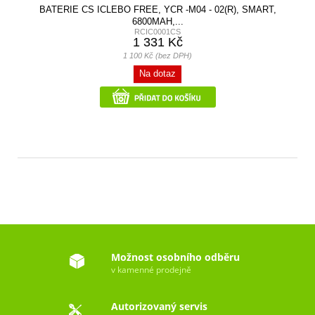
BATERIE CS ICLEBO FREE, YCR -M04 - 02(R), SMART,
6800MAH,...
RCIC0001CS
1 331 Kč
1 100 Kč (bez DPH)
Na dotaz
Možnost osobního odběru
v kamenné prodejně
Autorizovaný servis