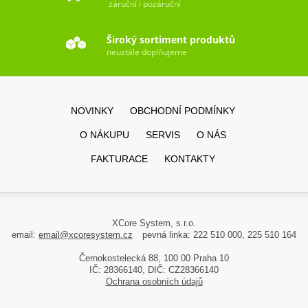
záruční i pozáruční
Široký sortiment produktů
neustále doplňujeme
NOVINKY
OBCHODNÍ PODMÍNKY
O NÁKUPU
SERVIS
O NÁS
FAKTURACE
KONTAKTY
XCore System, s.r.o.
email:
email@xcoresystem.cz
pevná linka: 222 510 000, 225 510 164
Černokostelecká 88, 100 00 Praha 10
IČ: 28366140, DIČ: CZ28366140
Ochrana osobních údajů