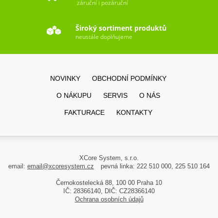
záruční i pozáruční
Široký sortiment produktů
neustále doplňujeme
NOVINKY
OBCHODNÍ PODMÍNKY
O NÁKUPU
SERVIS
O NÁS
FAKTURACE
KONTAKTY
XCore System, s.r.o.
email:
email@xcoresystem.cz
pevná linka: 222 510 000, 225 510 164
Černokostelecká 88, 100 00 Praha 10
IČ: 28366140, DIČ: CZ28366140
Ochrana osobních údajů