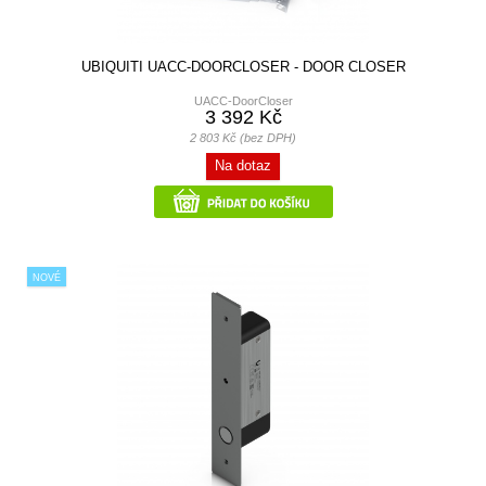
UBIQUITI UACC-DOORCLOSER - DOOR CLOSER
UACC-DoorCloser
3 392 Kč
2 803 Kč (bez DPH)
Na dotaz
NOVÉ