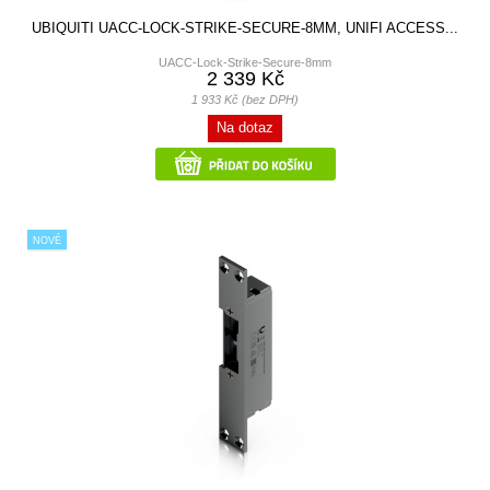
UBIQUITI UACC-LOCK-STRIKE-SECURE-8MM, UNIFI ACCESS...
UACC-Lock-Strike-Secure-8mm
2 339 Kč
1 933 Kč (bez DPH)
Na dotaz
NOVÉ