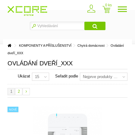
0
KOMPONENTY A PŘÍSLUŠENSTVÍ
Chytrá domácnost
Ovládání
dveří_XXX
OVLÁDÁNÍ DVEŘÍ_XXX
Ukázat
Seřadit podle
15
Nejprve produkty skladem
1
2
NOVÉ