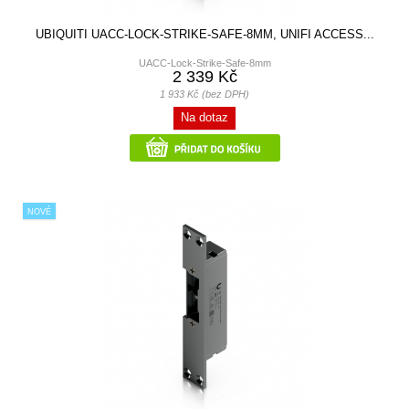
UBIQUITI UACC-LOCK-STRIKE-SAFE-8MM, UNIFI ACCESS...
UACC-Lock-Strike-Safe-8mm
2 339 Kč
1 933 Kč (bez DPH)
Na dotaz
NOVÉ