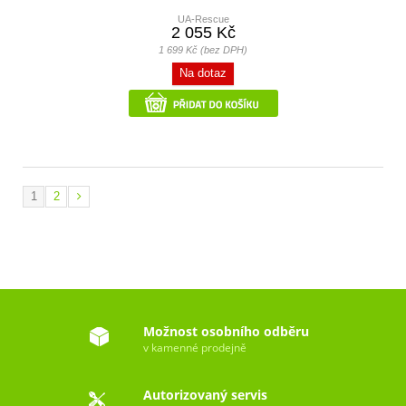
UA-Rescue
2 055 Kč
1 699 Kč (bez DPH)
Na dotaz
1
2
Možnost osobního odběru
v kamenné prodejně
Autorizovaný servis