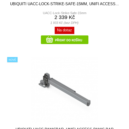
UBIQUITI UACC-LOCK-STRIKE-SAFE-15MM, UNIFI ACCESS...
UACC-Lock-Strike-Safe-15mm
2 339 Kč
1 933 Kč (bez DPH)
Na dotaz
NOVÉ