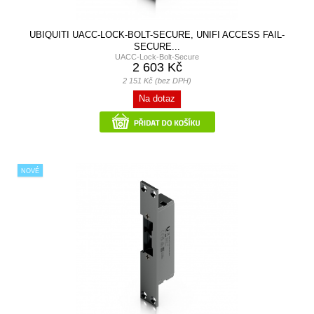
UBIQUITI UACC-LOCK-BOLT-SECURE, UNIFI ACCESS FAIL-
SECURE...
UACC-Lock-Bolt-Secure
2 603 Kč
2 151 Kč (bez DPH)
Na dotaz
NOVÉ