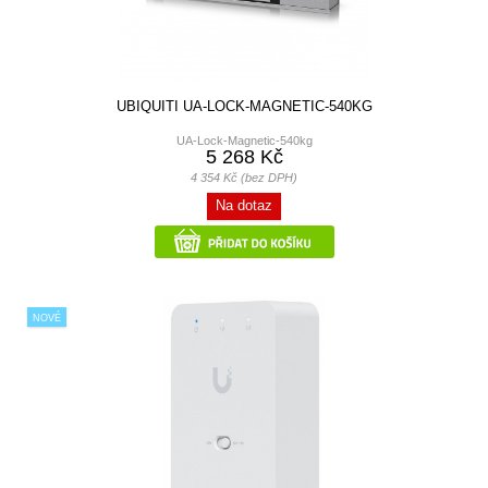
UBIQUITI UA-LOCK-MAGNETIC-540KG
UA-Lock-Magnetic-540kg
5 268 Kč
4 354 Kč (bez DPH)
Na dotaz
NOVÉ