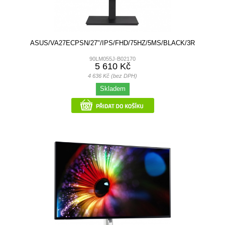
ASUS/VA27ECPSN/27"/IPS/FHD/75HZ/5MS/BLACK/3R
90LM055J-B02170
5 610 Kč
4 636 Kč (bez DPH)
Skladem