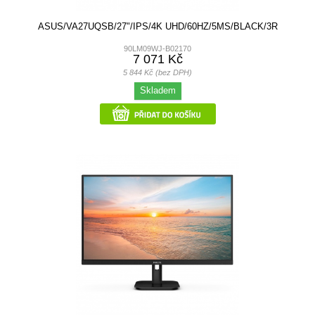
ASUS/VA27UQSB/27"/IPS/4K UHD/60HZ/5MS/BLACK/3R
90LM09WJ-B02170
7 071 Kč
5 844 Kč (bez DPH)
Skladem