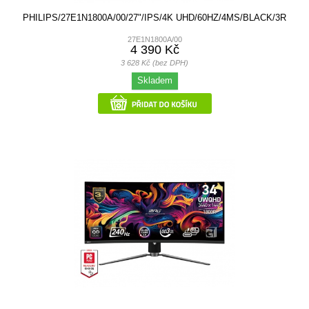
PHILIPS/27E1N1800A/00/27"/IPS/4K UHD/60HZ/4MS/BLACK/3R
27E1N1800A/00
4 390 Kč
3 628 Kč (bez DPH)
Skladem