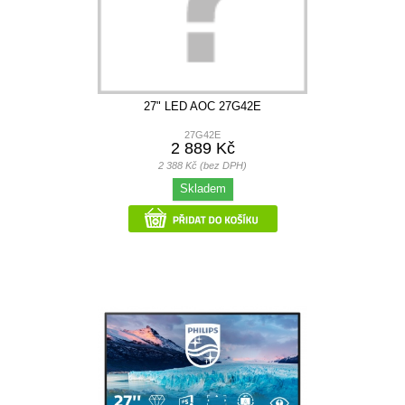
27" LED AOC 27G42E
27G42E
2 889 Kč
2 388 Kč (bez DPH)
Skladem