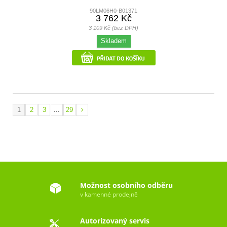
90LM06H0-B01371
3 762 Kč
3 109 Kč (bez DPH)
Skladem
1
2
3
...
29
Možnost osobního odběru
v kamenné prodejně
Autorizovaný servis