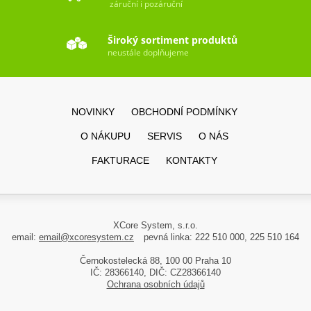
záruční i pozáruční
Široký sortiment produktů
neustále doplňujeme
NOVINKY
OBCHODNÍ PODMÍNKY
O NÁKUPU
SERVIS
O NÁS
FAKTURACE
KONTAKTY
XCore System, s.r.o.
email:
email@xcoresystem.cz
pevná linka: 222 510 000, 225 510 164
Černokostelecká 88, 100 00 Praha 10
IČ: 28366140, DIČ: CZ28366140
Ochrana osobních údajů