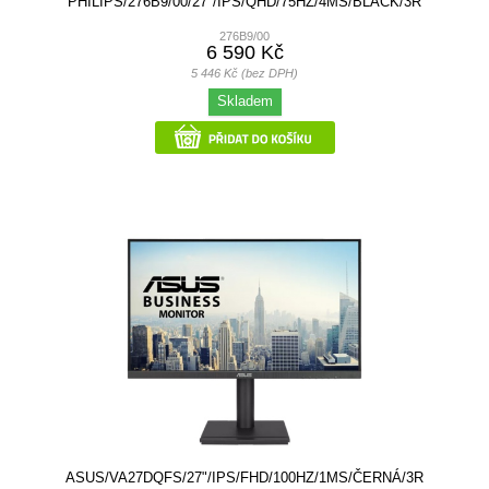
PHILIPS/276B9/00/27"/IPS/QHD/75HZ/4MS/BLACK/3R
276B9/00
6 590 Kč
5 446 Kč (bez DPH)
Skladem
ASUS/VA27DQFS/27"/IPS/FHD/100HZ/1MS/ČERNÁ/3R