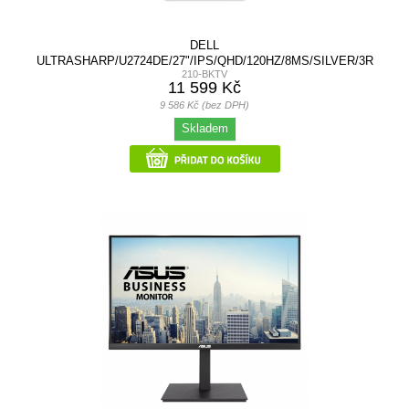
DELL
ULTRASHARP/U2724DE/27"/IPS/QHD/120HZ/8MS/SILVER/3R
210-BKTV
11 599 Kč
9 586 Kč (bez DPH)
Skladem