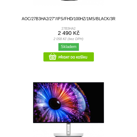
AOC/27B3HA2/27"/IPS/FHD/100HZ/1MS/BLACK/3R
27B3HA2
2 490 Kč
2 058 Kč (bez DPH)
Skladem