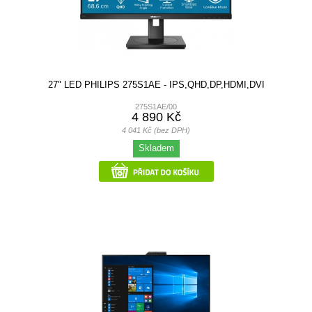
27" LED PHILIPS 275S1AE - IPS,QHD,DP,HDMI,DVI
275S1AE/00
4 890 Kč
4 041 Kč (bez DPH)
Skladem