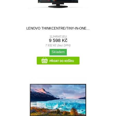
LENOVO THINKCENTRE/TINY-IN-ONE...
11JHRAT1EU
9 598 Kč
7 932 Kč (bez DPH)
Skladem