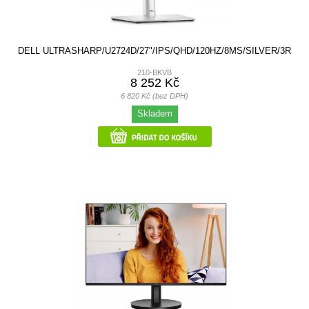
DELL ULTRASHARP/U2724D/27"/IPS/QHD/120HZ/8MS/SILVER/3R
210-BKVB
8 252 Kč
6 820 Kč (bez DPH)
Skladem