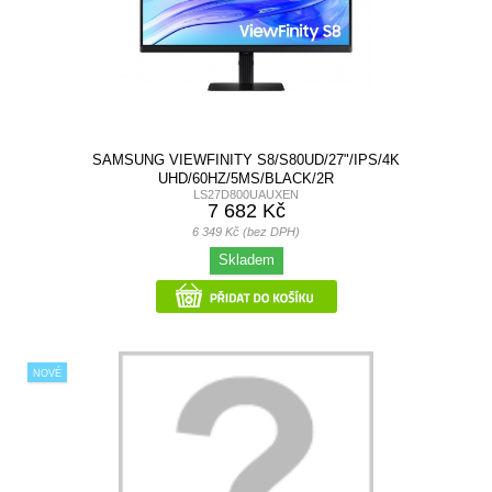
SAMSUNG VIEWFINITY S8/S80UD/27"/IPS/4K
UHD/60HZ/5MS/BLACK/2R
LS27D800UAUXEN
7 682 Kč
6 349 Kč (bez DPH)
Skladem
NOVÉ