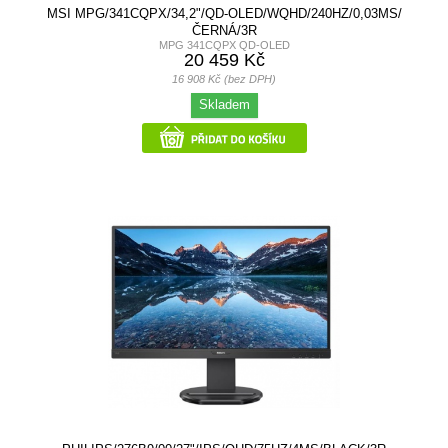
MSI MPG/341CQPX/34,2"/QD-OLED/WQHD/240HZ/0,03MS/
ČERNÁ/3R
MPG 341CQPX QD-OLED
20 459 Kč
16 908 Kč (bez DPH)
Skladem