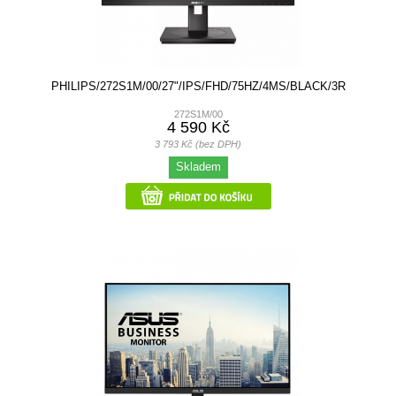
PHILIPS/272S1M/00/27"/IPS/FHD/75HZ/4MS/BLACK/3R
272S1M/00
4 590 Kč
3 793 Kč (bez DPH)
Skladem