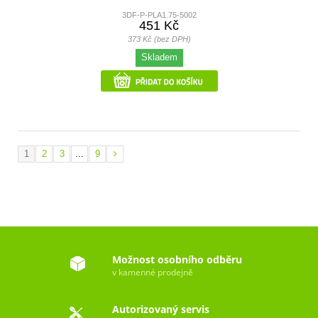
3DF-P-PLA1.75-5002
451 Kč
373 Kč (bez DPH)
Skladem
1
2
3
...
9
Možnost osobního odběru
v kamenné prodejně
Autorizovaný servis