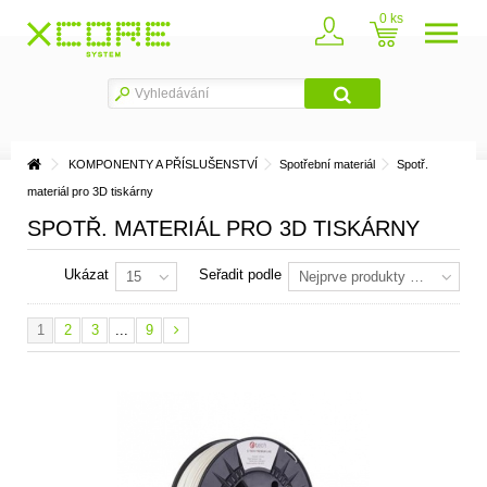
0
KOMPONENTY A PŘÍSLUŠENSTVÍ
Spotřební materiál
Spotř.
materiál pro 3D tiskárny
SPOTŘ. MATERIÁL PRO 3D TISKÁRNY
Ukázat
Seřadit podle
15
Nejprve produkty skladem
1
2
3
...
9