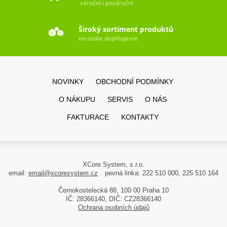
záruční i pozáruční
Široký sortiment produktů
neustále doplňujeme
NOVINKY
OBCHODNÍ PODMÍNKY
O NÁKUPU
SERVIS
O NÁS
FAKTURACE
KONTAKTY
XCore System, s.r.o.
email:
email@xcoresystem.cz
pevná linka: 222 510 000, 225 510 164
Černokostelecká 88, 100 00 Praha 10
IČ: 28366140, DIČ: CZ28366140
Ochrana osobních údajů