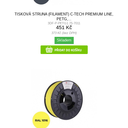
TISKOVÁ STRUNA (FILAMENT) C-TECH PREMIUM LINE,
PETG,...
3DF-P-PETG1.75-7011
451 Kč
373 Kč (bez DPH)
Skladem