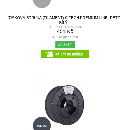
TISKOVÁ STRUNA (FILAMENT) C-TECH PREMIUM LINE, PETG,
BÍLÝ...
3DF-P-PETG1.75-9006
451 Kč
373 Kč (bez DPH)
Skladem