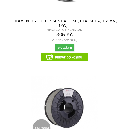
FILAMENT C-TECH ESSENTIAL LINE, PLA, ŠEDÁ, 1,75MM,
1KG,...
3DF-E-PLA-1.75-GR-RF
305 Kč
252 Kč (bez DPH)
Skladem