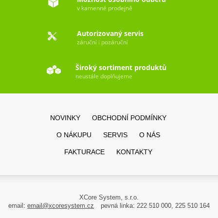
v kamenné prodejně
Autorizovaný servis
záruční i pozáruční
Široký sortiment produktů
neustále doplňujeme
NOVINKY
OBCHODNÍ PODMÍNKY
O NÁKUPU
SERVIS
O NÁS
FAKTURACE
KONTAKTY
XCore System, s.r.o.
email:
email@xcoresystem.cz
pevná linka: 222 510 000, 225 510 164