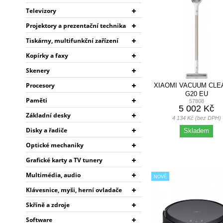
Televizory
Projektory a prezentační technika
Tiskárny, multifunkční zařízení
Kopírky a faxy
Skenery
Procesory
XIAOMI VACUUM CLE
G20 EU
Paměti
57808
5 002 Kč
Základní desky
4 134 Kč (bez DPH)
Disky a řadiče
Skladem
Optické mechaniky
Grafické karty a TV tunery
Multimédia, audio
NOVÉ
Klávesnice, myši, herní ovladače
Skříně a zdroje
Software