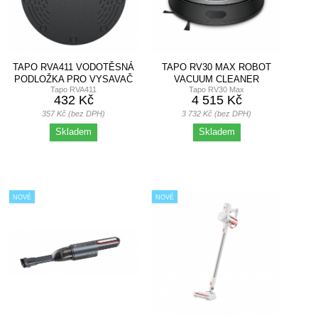
TAPO RVA411 VODOTĚSNÁ
TAPO RV30 MAX ROBOT
PODLOŽKA PRO VYSAVAČ
VACUUM CLEANER
Tapo RVA411
Tapo RV30 Max
TAPO
432 Kč
4 515 Kč
357 Kč (bez DPH)
3 732 Kč (bez DPH)
Skladem
Skladem
NOVÉ
NOVÉ