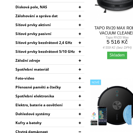
Disková pole, NAS
Zálohování a správa dat
Síťové prvky aktivní
TAPO RV20 MAX RO
VACUUM CLEANE
Síťové prvky pasivní
Tapo RV20 Max
5 516 Kč
Síťové prvky bezdrátové 2,4 GHz
4 559 Kč (bez DPH)
Síťové prvky bezdrátové 5/10 GHz
Skladem
Záložní zdroje
Spotřební materiál
Foto-video
NOVÉ
Přenosné paměti a čtečky
Spotřební elektronika
Elektro, baterie a osvětlení
Dohledové systémy
Kufry a batohy
Chytrá domácnost