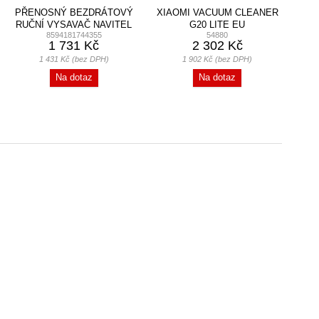
PŘENOSNÝ BEZDRÁTOVÝ
XIAOMI VACUUM CLEANER
RUČNÍ VYSAVAČ NAVITEL
G20 LITE EU
8594181744355
54880
CL100
1 731 Kč
2 302 Kč
1 431 Kč (bez DPH)
1 902 Kč (bez DPH)
Na dotaz
Na dotaz