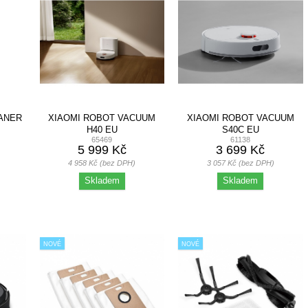
ANER
XIAOMI ROBOT VACUUM
XIAOMI ROBOT VACUUM
H40 EU
S40C EU
65469
61138
5 999 Kč
3 699 Kč
4 958 Kč (bez DPH)
3 057 Kč (bez DPH)
Skladem
Skladem
NOVÉ
NOVÉ