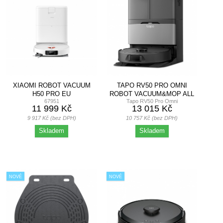
XIAOMI ROBOT VACUUM
TAPO RV50 PRO OMNI
H50 PRO EU
ROBOT VACUUM&MOP ALL
67951
Tapo RV50 Pro Omni
IN ONEDOCK
11 999 Kč
13 015 Kč
9 917 Kč (bez DPH)
10 757 Kč (bez DPH)
Skladem
Skladem
NOVÉ
NOVÉ