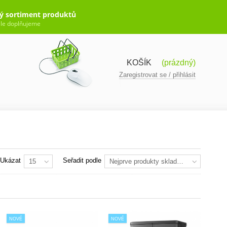
ý sortiment produktů
le doplňujeme
KOŠÍK
(prázdný)
Zaregistrovat se / přihlásit
Ukázat
Seřadit podle
15
Nejprve produkty skladem
NOVÉ
NOVÉ