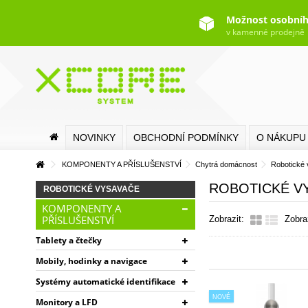
Možnost osobníh
v kamenné prodejně
NOVINKY
OBCHODNÍ PODMÍNKY
O NÁKUPU
KOMPONENTY A PŘÍSLUŠENSTVÍ
Chytrá domácnost
Robotické
ROBOTICKÉ V
ROBOTICKÉ VYSAVAČE
KOMPONENTY A
PŘÍSLUŠENSTVÍ
Zobrazit:
Zobra
Tablety a čtečky
Mobily, hodinky a navigace
Systémy automatické identifikace
NOVÉ
Monitory a LFD