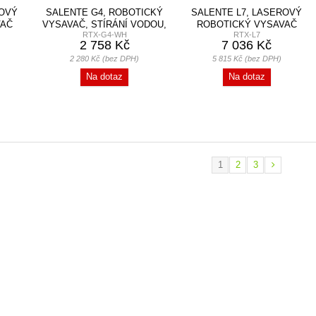
ROVÝ
SALENTE G4, ROBOTICKÝ
SALENTE L7, LASEROVÝ
VAČ
VYSAVAČ, STÍRÁNÍ VODOU,
ROBOTICKÝ VYSAVAČ
RTX-G4-WH
RTX-L7
..
UVC...
(STÍRÁNÍ VODOU A...
2 758 Kč
7 036 Kč
2 280 Kč (bez DPH)
5 815 Kč (bez DPH)
Na dotaz
Na dotaz
1
2
3