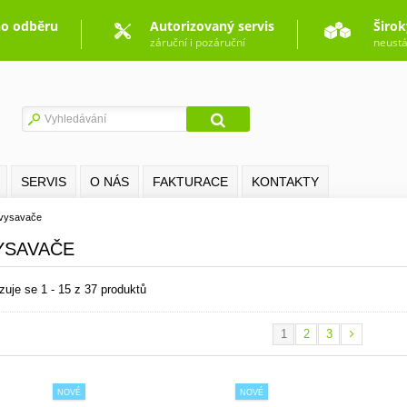
o odběru
Autorizovaný servis
Širok
záruční i pozáruční
neustá
SERVIS
O NÁS
FAKTURACE
KONTAKTY
 vysavače
YSAVAČE
zuje se 1 - 15 z 37 produktů
1
2
3
NOVÉ
NOVÉ