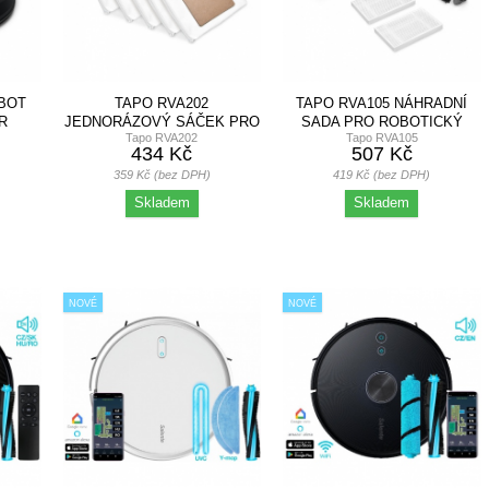
BOT
TAPO RVA202
TAPO RVA105 NÁHRADNÍ
R
JEDNORÁZOVÝ SÁČEK PRO
SADA PRO ROBOTICKÝ
Tapo RVA202
Tapo RVA105
VYSAVAČ 5X
VYSAVAČ
434 Kč
507 Kč
359 Kč (bez DPH)
419 Kč (bez DPH)
Skladem
Skladem
NOVÉ
NOVÉ