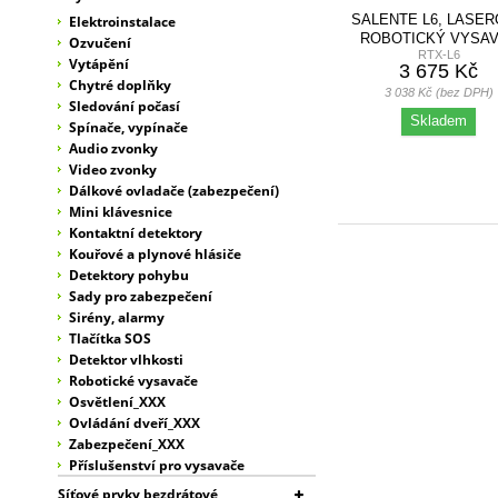
SALENTE L6, LASE
Elektroinstalace
ROBOTICKÝ VYSA
Ozvučení
RTX-L6
(STÍRÁNÍ VODOU A.
Vytápění
3 675 Kč
Chytré doplňky
3 038 Kč (bez DPH)
Sledování počasí
Skladem
Spínače, vypínače
Audio zvonky
Video zvonky
Dálkové ovladače (zabezpečení)
Mini klávesnice
Kontaktní detektory
Kouřové a plynové hlásiče
Detektory pohybu
Sady pro zabezpečení
Sirény, alarmy
Tlačítka SOS
Detektor vlhkosti
Robotické vysavače
Osvětlení_XXX
Ovládání dveří_XXX
Zabezpečení_XXX
Příslušenství pro vysavače
Síťové prvky bezdrátové