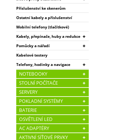
Příslušenství ke skenerům
Ostatní kabely a příslušenství
Mobilní telefony (tlačítkové)
Kabely, přepínače, huby a redukce
Pomůcky a nářadí
Kabelové testery
Telefony, hodinky a navigace
NOTEBOOKY
STOLNÍ POČÍTAČE
SERVERY
POKLADNÍ SYSTÉMY
BATERIE
OSVĚTLENÍ LED
AC ADAPTÉRY
AKTIVNÍ SÍŤOVÉ PRVKY