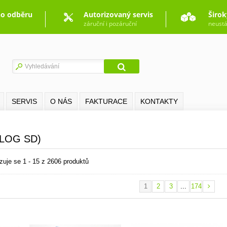
o odběru
Autorizovaný servis
Širok
záruční i pozáruční
neustá
SERVIS
O NÁS
FAKTURACE
KONTAKTY
ALOG SD)
zuje se 1 - 15 z 2606 produktů
1
2
3
...
174