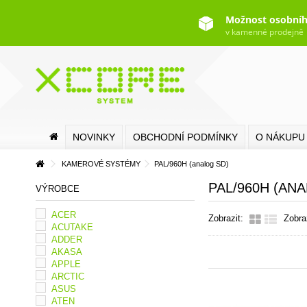
Možnost osobníh
v kamenné prodejně
NOVINKY
OBCHODNÍ PODMÍNKY
O NÁKUPU
KAMEROVÉ SYSTÉMY
PAL/960H (analog SD)
PAL/960H (AN
VÝROBCE
ACER
Zobrazit:
Zobra
ACUTAKE
ADDER
AKASA
APPLE
ARCTIC
ASUS
ATEN