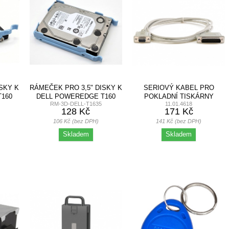
SKY K
RÁMEČEK PRO 3,5" DISKY K
SERIOVÝ KABEL PRO
160
DELL POWEREDGE T160
POKLADNÍ TISKÁRNY
RM-3D-DELL-T1635
11.01.4618
9F/25M 1,8M
128 Kč
171 Kč
106 Kč (bez DPH)
141 Kč (bez DPH)
Skladem
Skladem