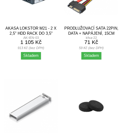
AKASA LOKSTOR M21 - 2 X
PRODLUŽOVACÍ SATA 22PIN,
2,5" HDD RACK DO 3,5"
DATA + NAPÁJENÍ, 15CM
AK-IEN-03
kfsa-22
1 105 Kč
71 Kč
913 Kč (bez DPH)
59 Kč (bez DPH)
Skladem
Skladem