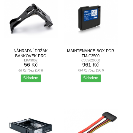
NÁHRADNÍ DRŽÁK
MAINTENANCE BOX FOR
BANKOVEK PRO
TM-C3500
EKA9002
C33S020580
C410/C420/C430
56 Kč
961 Kč
46 Kč (bez DPH)
794 Kč (bez DPH)
Skladem
Skladem