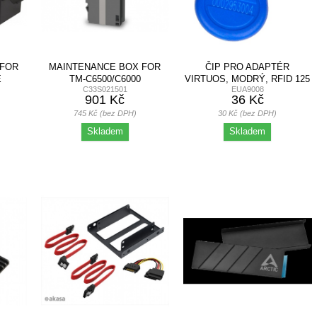
 FOR
MAINTENANCE BOX FOR
ČIP PRO ADAPTÉR
E
TM-C6500/C6000
VIRTUOS, MODRÝ, RFID 125
C33S021501
EUA9008
KHZ
901 Kč
36 Kč
745 Kč (bez DPH)
30 Kč (bez DPH)
Skladem
Skladem