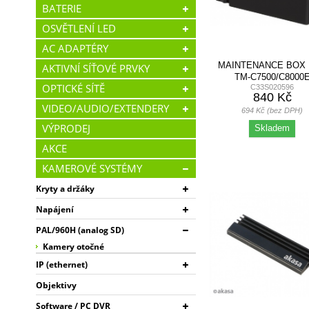
BATERIE
SYNOLOGY
TRUST
OSVĚTLENÍ LED
UBIQUITI
AC ADAPTÉRY
VIKING
VIRTUOS
MAINTENANCE BOX
AKTIVNÍ SÍŤOVÉ PRVKY
WELL
TM-C7500/C8000
X-POS
OPTICKÉ SÍTĚ
C33S020596
840 Kč
YEALINK
VIDEO/AUDIO/EXTENDERY
ZAGG
694 Kč (bez DPH)
VÝPRODEJ
Skladem
AKCE
KAMEROVÉ SYSTÉMY
Kryty a držáky
Napájení
PAL/960H (analog SD)
Kamery otočné
IP (ethernet)
Objektivy
Software / PC DVR