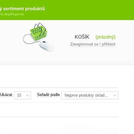
ý sortiment produktů
le doplňujeme
KOŠÍK
(prázdný)
Zaregistrovat se / přihlásit
Ukázat
Seřadit podle
15
Nejprve produkty skladem