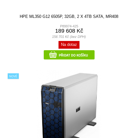
HPE ML350 G12 6505P, 32GB, 2 X 4TB SATA, MR408
P89974-425
189 608 Kč
156 701 Kč (bez DPH)
Na dotaz
NOVÉ