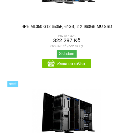
HPE ML350 G12 6505P, 64GB, 2 X 960GB MU SSD
P87787-425
322 297 Kč
266 361 Kč (bez DPH)
Skladem
NOVÉ