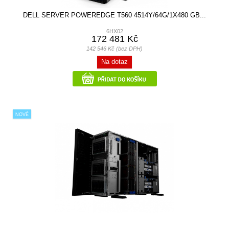
DELL SERVER POWEREDGE T560 4514Y/64G/1X480 GB...
6HX02
172 481 Kč
142 546 Kč (bez DPH)
Na dotaz
NOVÉ