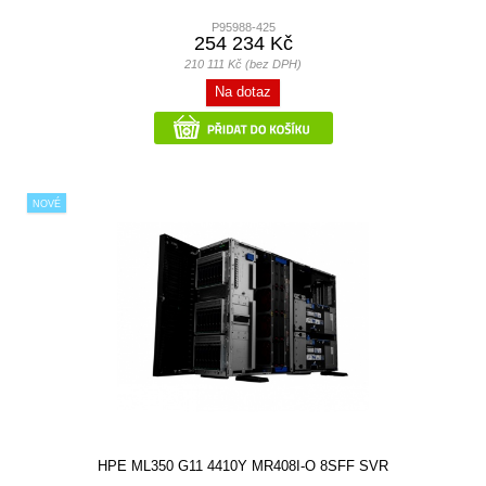
P95988-425
254 234 Kč
210 111 Kč (bez DPH)
Na dotaz
NOVÉ
HPE ML350 G11 4410Y MR408I-O 8SFF SVR