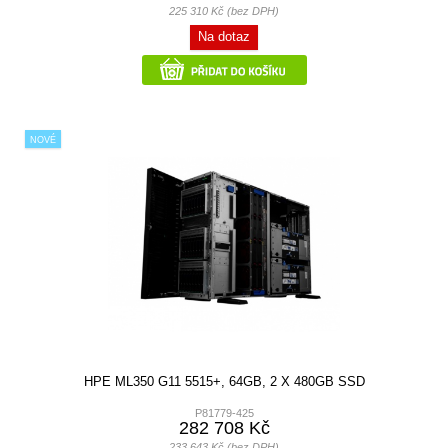
225 310 Kč (bez DPH)
Na dotaz
NOVÉ
HPE ML350 G11 5515+, 64GB, 2 X 480GB SSD
P81779-425
282 708 Kč
233 643 Kč (bez DPH)