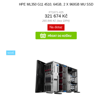
HPE ML350 G11 4510, 64GB, 2 X 960GB MU SSD
P71671-425
321 674 Kč
265 846 Kč (bez DPH)
Na dotaz
NOVÉ