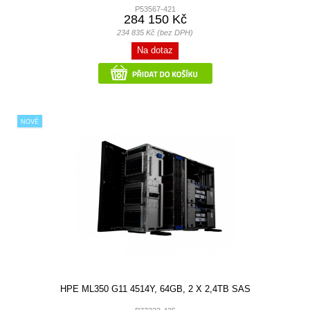
P53567-421
284 150 Kč
234 835 Kč (bez DPH)
Na dotaz
NOVÉ
HPE ML350 G11 4514Y, 64GB, 2 X 2,4TB SAS