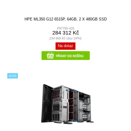
HPE ML350 G12 6515P, 64GB, 2 X 480GB SSD
P87795-425
284 312 Kč
234 969 Kč (bez DPH)
Na dotaz
NOVÉ