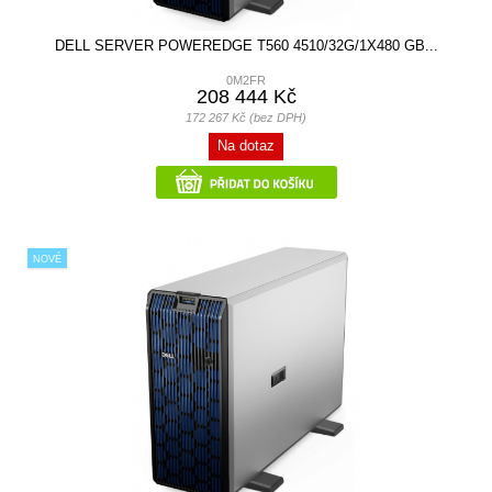
DELL SERVER POWEREDGE T560 4510/32G/1X480 GB...
0M2FR
208 444 Kč
172 267 Kč (bez DPH)
Na dotaz
NOVÉ