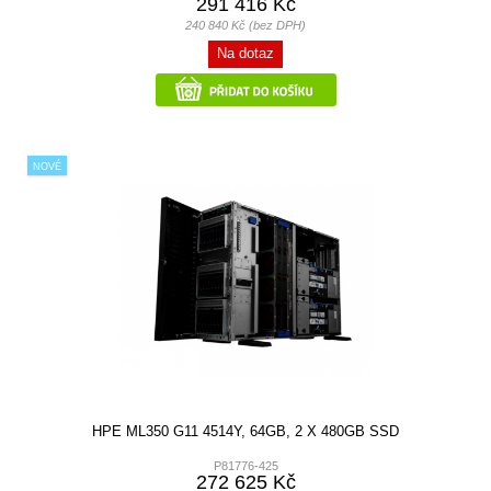
291 416 Kč
240 840 Kč (bez DPH)
Na dotaz
NOVÉ
HPE ML350 G11 4514Y, 64GB, 2 X 480GB SSD
P81776-425
272 625 Kč