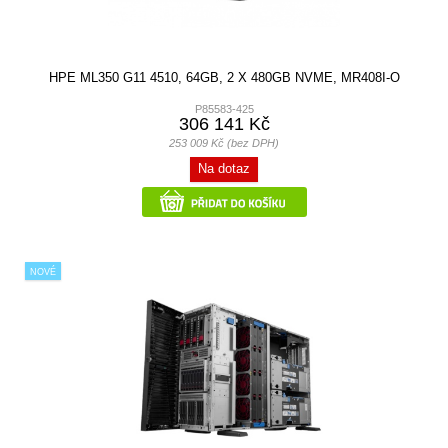
HPE ML350 G11 4510, 64GB, 2 X 480GB NVME, MR408I-O
P85583-425
306 141 Kč
253 009 Kč (bez DPH)
Na dotaz
NOVÉ