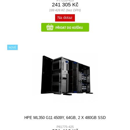
P77233-425
241 305 Kč
199 426 Kč (bez DPH)
Na dotaz
NOVÉ
HPE ML350 G11 4509Y, 64GB, 2 X 480GB SSD
P81775-425