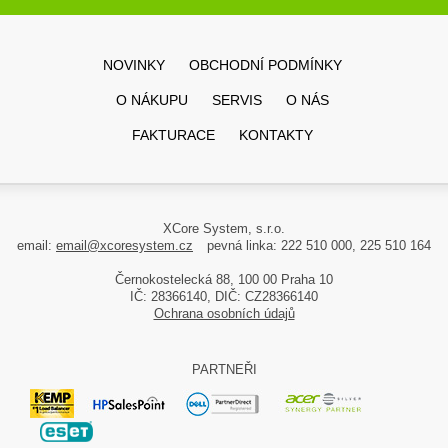
NOVINKY
OBCHODNÍ PODMÍNKY
O NÁKUPU
SERVIS
O NÁS
FAKTURACE
KONTAKTY
XCore System, s.r.o.
email:
email@xcoresystem.cz
pevná linka: 222 510 000, 225 510 164
Černokostelecká 88, 100 00 Praha 10
IČ: 28366140, DIČ: CZ28366140
Ochrana osobních údajů
PARTNEŘI