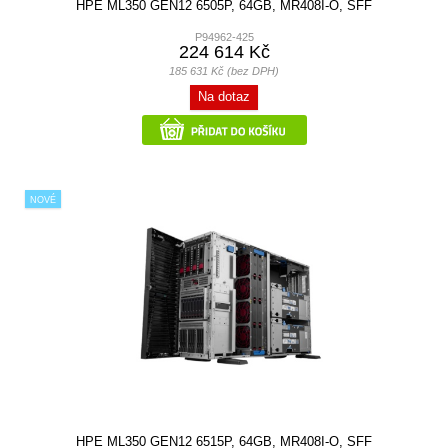
HPE ML350 GEN12 6505P, 64GB, MR408I-O, SFF
P94962-425
224 614 Kč
185 631 Kč (bez DPH)
Na dotaz
NOVÉ
HPE ML350 GEN12 6515P, 64GB, MR408I-O, SFF