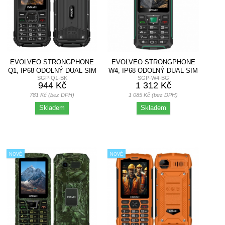
EVOLVEO STRONGPHONE
EVOLVEO STRONGPHONE
Q1, IP68 ODOLNÝ DUAL SIM
W4, IP68 ODOLNÝ DUAL SIM
SGP-Q1-BK
SGP-W4-BG
TELEFON,...
TELEFON,...
944 Kč
1 312 Kč
781 Kč (bez DPH)
1 085 Kč (bez DPH)
Skladem
Skladem
NOVÉ
NOVÉ