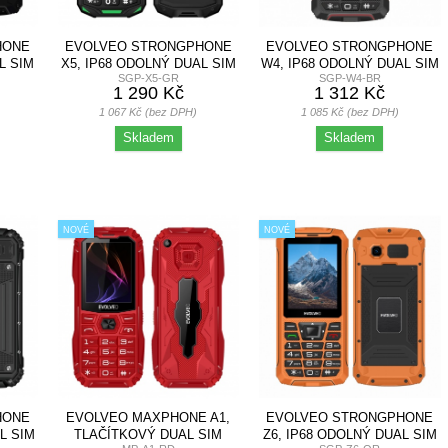
HONE
EVOLVEO STRONGPHONE
EVOLVEO STRONGPHONE
L SIM
X5, IP68 ODOLNÝ DUAL SIM
W4, IP68 ODOLNÝ DUAL SIM
SGP-X5-GR
SGP-W4-BR
TELEFON,...
TELEFON,...
1 290 Kč
1 312 Kč
1 067 Kč (bez DPH)
1 085 Kč (bez DPH)
Skladem
Skladem
NOVÉ
NOVÉ
HONE
EVOLVEO MAXPHONE A1,
EVOLVEO STRONGPHONE
L SIM
TLAČÍTKOVÝ DUAL SIM
Z6, IP68 ODOLNÝ DUAL SIM