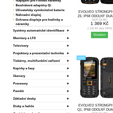
Napájení pro Fitness náramky
Bezdrátové adaptéry Qi
Uživatelsky vyměnitelné baterie
EVOLVEO STRONGP
Náhradní displej
Z6, IP68 ODOLNÝ DUA
Ochrana displeje pro hodinky a
SGP-Z6-BO
TELEFON,...
1 369 Kč
náramky
1 132 Kč (bez DPH)
Systémy automatické identifikace
Skladem
Monitory a LFD
Televizory
Projektory a prezentační technika
NOVÉ
Tiskárny, multifunkční zařízení
Kopírky a faxy
Skenery
Procesory
Paměti
Základní desky
EVOLVEO STRONGP
Disky a řadiče
Q1, IP68 ODOLNÝ DUA