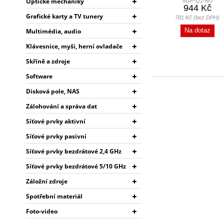
Optické mechaniky
SGP-Q1-BO
TELEFON,...
944 Kč
Grafické karty a TV tunery
781 Kč (bez DPH)
Na dotaz
Multimédia, audio
Klávesnice, myši, herní ovladače
Skříně a zdroje
Software
Disková pole, NAS
Zálohování a správa dat
Síťové prvky aktivní
Síťové prvky pasivní
Síťové prvky bezdrátové 2,4 GHz
Síťové prvky bezdrátové 5/10 GHz
Záložní zdroje
Spotřební materiál
Foto-video