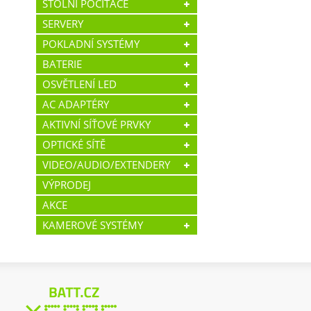
STOLNÍ POČÍTAČE
SERVERY
POKLADNÍ SYSTÉMY
BATERIE
OSVĚTLENÍ LED
AC ADAPTÉRY
AKTIVNÍ SÍŤOVÉ PRVKY
OPTICKÉ SÍTĚ
VIDEO/AUDIO/EXTENDERY
VÝPRODEJ
AKCE
KAMEROVÉ SYSTÉMY