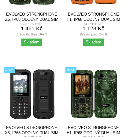
EVOLVEO STRONGPHONE
EVOLVEO STRONGPHONE
Z6, IP68 ODOLNÝ DUAL SIM
H1, IP68 ODOLNÝ DUAL SIM
SGP-Z6-HNT
SGP-H1-OR
TELEFON,...
TELEFON,...
1 461 Kč
1 123 Kč
1 208 Kč (bez DPH)
929 Kč (bez DPH)
Skladem
Skladem
NOVÉ
NOVÉ
EVOLVEO STRONGPHONE
EVOLVEO STRONGPHONE
X5, IP68 ODOLNÝ DUAL SIM
H1, IP68 ODOLNÝ DUAL SIM