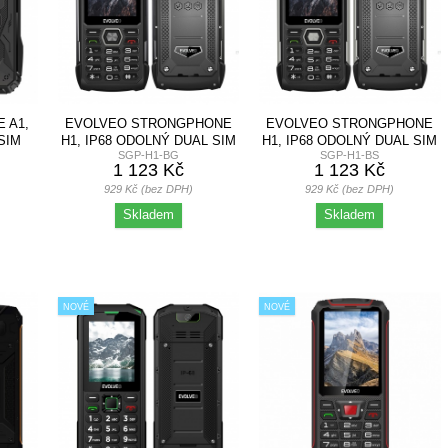
 A1,
EVOLVEO STRONGPHONE
EVOLVEO STRONGPHONE
SIM
H1, IP68 ODOLNÝ DUAL SIM
H1, IP68 ODOLNÝ DUAL SIM
SGP-H1-BG
SGP-H1-BS
Ý
TELEFON,...
TELEFON,...
1 123 Kč
1 123 Kč
929 Kč (bez DPH)
929 Kč (bez DPH)
Skladem
Skladem
NOVÉ
NOVÉ