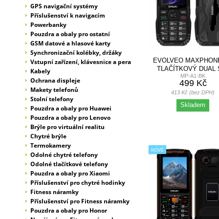
GPS navigační systémy
Příslušenství k navigacím
Powerbanky
Pouzdra a obaly pro ostatní
GSM datové a hlasové karty
Synchronizační kolébky, držáky
EVOLVEO MAXPHONE
Vstupní zařízení, klávesnice a pera
TLAČÍTKOVÝ DUAL 
Kabely
MP-A1-BK
TELEFON, ČERN
Ochrana displeje
499 Kč
Makety telefonů
413 Kč (bez DPH)
Stolní telefony
Skladem
Pouzdra a obaly pro Huawei
Pouzdra a obaly pro Lenovo
Brýle pro virtuální realitu
Chytré brýle
Termokamery
NOVÉ
Odolné chytré telefony
Odolné tlačítkové telefony
Pouzdra a obaly pro Xiaomi
Příslušenství pro chytré hodinky
Fitness náramky
Příslušenství pro Fitness náramky
Pouzdra a obaly pro Honor