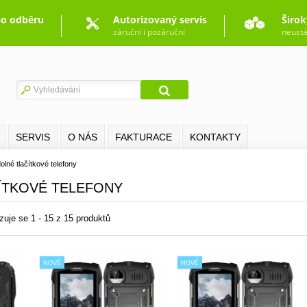
o odběru
Autorizovaný servis
Širok
záruční i pozáruční
neustá
SERVIS
O NÁS
FAKTURACE
KONTAKTY
olné tlačítkové telefony
ÍTKOVÉ TELEFONY
zuje se 1 - 15 z 15 produktů
NOVÉ
NOVÉ