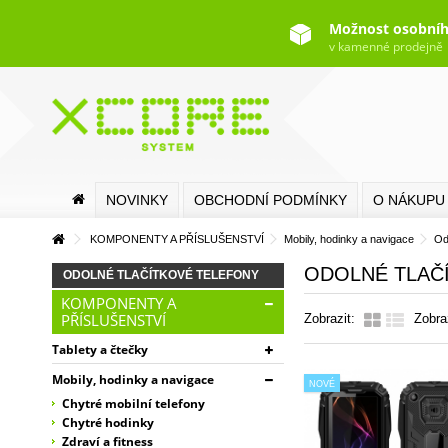
Možnost osobníh
v kamenné prodejně
NOVINKY
OBCHODNÍ PODMÍNKY
O NÁKUPU
KOMPONENTY A PŘÍSLUŠENSTVÍ
Mobily, hodinky a navigace
Od
ODOLNÉ TLAČ
ODOLNÉ TLAČÍTKOVÉ TELEFONY
KOMPONENTY A
PŘÍSLUŠENSTVÍ
Zobrazit:
Zobra
Tablety a čtečky
Mobily, hodinky a navigace
NOVÉ
Chytré mobilní telefony
Chytré hodinky
Zdraví a fitness