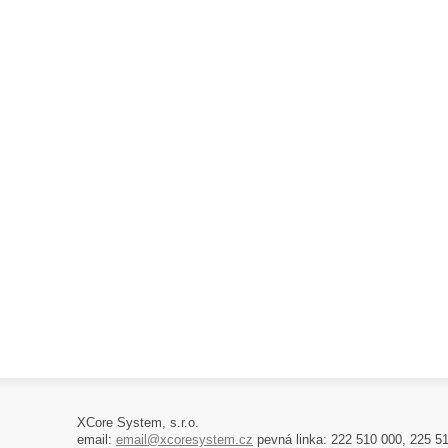
XCore System, s.r.o.
email:
email@xcoresystem.cz
pevná linka: 222 510 000, 225 5