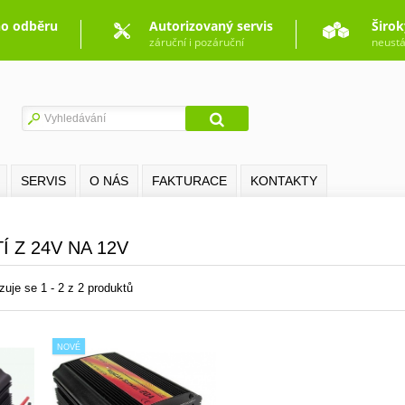
o odběru
Autorizovaný servis
Širok
záruční i pozáruční
neustá
SERVIS
O NÁS
FAKTURACE
KONTAKTY
Í Z 24V NA 12V
zuje se 1 - 2 z 2 produktů
NOVÉ