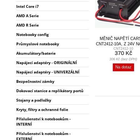
Intel Core i7
AMD A Serie
AMD R Serie
Notebooky config
MĚNIČ NAPĚTÍ CAR
Průmyslové notebooky
CNT2412-10A, Z 24V N
CNT2412-10
10A, 120W
370 Kč
Akumulátory/baterie
306 Kč (bez DPH)
Napájecí adaptéry - ORIGINÁLNÍ
Na dotaz
Napájecí adaptéry - UNIVERZÁLNÍ
Bezpečnostní zámky
Dokovací stanice a replikátory portů
Stojany a podložky
Kryty, filtry a ochranné folie
Příslušenství k notebookům -
INTERNÍ
Příslušenství k notebookům -
EXTERNÍ