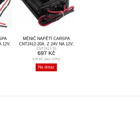
SPA
MĚNIČ NAPĚTÍ CARSPA
A 12V,
CNT2412-20A, Z 24V NA 12V,
CNT2412-20
20A, 240W
697 Kč
576 Kč (bez DPH)
Na dotaz