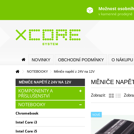
Možnost osobníh
v kamenné prodejně
NOVINKY
OBCHODNÍ PODMÍNKY
O NÁKUPU
NOTEBOOKY
Měniče napětí z 24V na 12V
MĚNIČE NAPĚT
MĚNIČE NAPĚTÍ Z 24V NA 12V
KOMPONENTY A
PŘÍSLUŠENSTVÍ
Zobrazit:
Zobra
NOTEBOOKY
Chromebook
NOVÉ
Intel Core i3
Intel Core i5