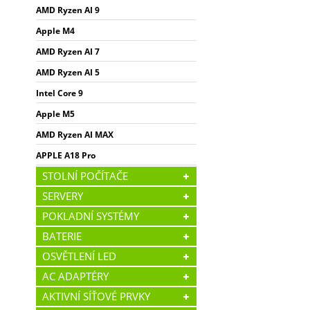
AMD Ryzen AI 9
Apple M4
AMD Ryzen AI 7
AMD Ryzen AI 5
Intel Core 9
Apple M5
AMD Ryzen AI MAX
APPLE A18 Pro
STOLNÍ POČÍTAČE
SERVERY
POKLADNÍ SYSTÉMY
BATERIE
OSVĚTLENÍ LED
AC ADAPTÉRY
AKTIVNÍ SÍŤOVÉ PRVKY