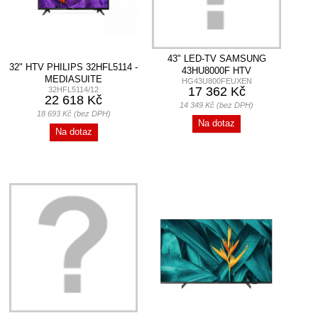
43" LED-TV SAMSUNG
32" HTV PHILIPS 32HFL5114 -
43HU8000F HTV
MEDIASUITE
HG43U800FEUXEN
17 362 Kč
32HFL5114/12
22 618 Kč
14 349 Kč (bez DPH)
18 693 Kč (bez DPH)
Na dotaz
Na dotaz