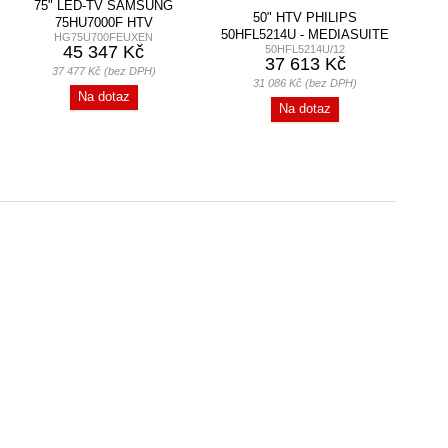
75" LED-TV SAMSUNG
50" HTV PHILIPS
75HU7000F HTV
50HFL5214U - MEDIASUITE
HG75U700FEUXEN
45 347 Kč
50HFL5214U/12
37 613 Kč
37 477 Kč (bez DPH)
31 086 Kč (bez DPH)
Na dotaz
Na dotaz