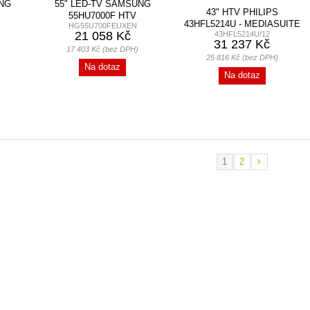
UNG
55" LED-TV SAMSUNG
43" HTV PHILIPS
55HU7000F HTV
43HFL5214U - MEDIASUITE
HG55U700FEUXEN
21 058 Kč
43HFL5214U/12
31 237 Kč
17 403 Kč (bez DPH)
25 816 Kč (bez DPH)
Na dotaz
Na dotaz
1
2