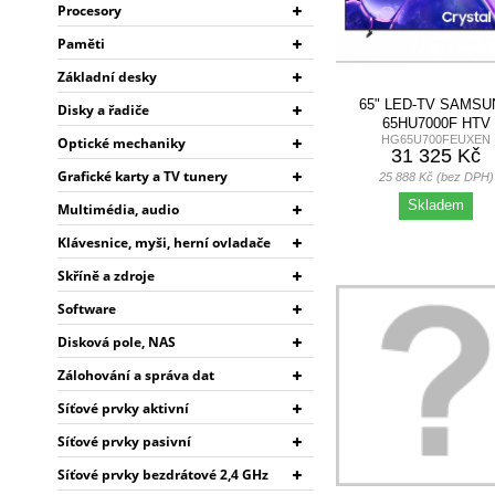
Procesory
Paměti
Základní desky
65" LED-TV SAMS
Disky a řadiče
65HU7000F HTV
HG65U700FEUXEN
Optické mechaniky
31 325 Kč
Grafické karty a TV tunery
25 888 Kč (bez DPH)
Skladem
Multimédia, audio
Klávesnice, myši, herní ovladače
Skříně a zdroje
Software
Disková pole, NAS
Zálohování a správa dat
Síťové prvky aktivní
Síťové prvky pasivní
Síťové prvky bezdrátové 2,4 GHz