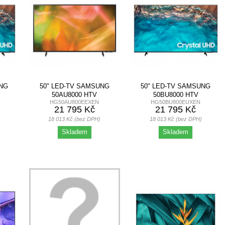
UNG
50" LED-TV SAMSUNG
50" LED-TV SAMSUNG
50AU8000 HTV
50BU8000 HTV
HG50AU800EEXEN
HG50BU800EUXEN
21 795 Kč
21 795 Kč
18 013 Kč (bez DPH)
18 013 Kč (bez DPH)
Skladem
Skladem