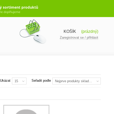
ý sortiment produktů
le doplňujeme
KOŠÍK
(prázdný)
Zaregistrovat se / přihlásit
Ukázat
Seřadit podle
15
Nejprve produkty skladem