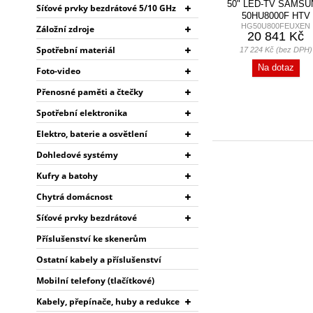
50" LED-TV SAMS
Síťové prvky bezdrátové 5/10 GHz
50HU8000F HTV
HG50U800FEUXEN
Záložní zdroje
20 841 Kč
Spotřební materiál
17 224 Kč (bez DPH)
Na dotaz
Foto-video
Přenosné paměti a čtečky
Spotřební elektronika
Elektro, baterie a osvětlení
Dohledové systémy
Kufry a batohy
Chytrá domácnost
Síťové prvky bezdrátové
Příslušenství ke skenerům
Ostatní kabely a příslušenství
Mobilní telefony (tlačítkové)
Kabely, přepínače, huby a redukce