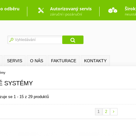
o odběru
Autorizovaný servis
Širok
záruční i pozáruční
neustá
SERVIS
O NÁS
FAKTURACE
KONTAKTY
témy
VÉ SYSTÉMY
zuje se 1 - 15 z 29 produktů
1
2