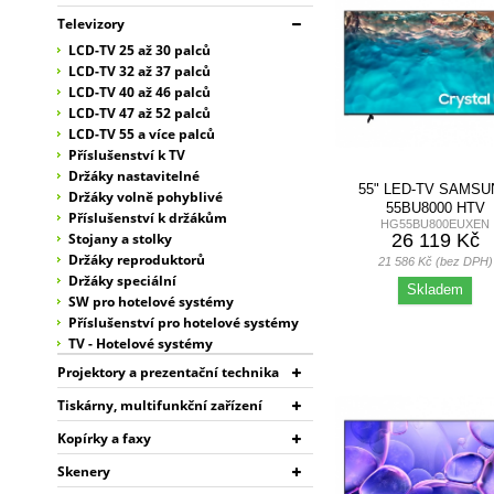
Televizory
LCD-TV 25 až 30 palců
LCD-TV 32 až 37 palců
LCD-TV 40 až 46 palců
LCD-TV 47 až 52 palců
LCD-TV 55 a více palců
Příslušenství k TV
Držáky nastavitelné
55" LED-TV SAMS
Držáky volně pohyblivé
55BU8000 HTV
Příslušenství k držákům
HG55BU800EUXEN
26 119 Kč
Stojany a stolky
Držáky reproduktorů
21 586 Kč (bez DPH)
Držáky speciální
Skladem
SW pro hotelové systémy
Příslušenství pro hotelové systémy
TV - Hotelové systémy
Projektory a prezentační technika
Tiskárny, multifunkční zařízení
Kopírky a faxy
Skenery