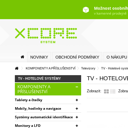
Možnost osobníh
v kamenné prodejně
NOVINKY
OBCHODNÍ PODMÍNKY
O NÁKUPU
KOMPONENTY A PŘÍSLUŠENSTVÍ
Televizory
TV - Hotelové sys
TV - HOTELO
TV - HOTELOVÉ SYSTÉMY
KOMPONENTY A
PŘÍSLUŠENSTVÍ
Zobrazit:
Zobra
Tablety a čtečky
Mobily, hodinky a navigace
Systémy automatické identifikace
Monitory a LFD