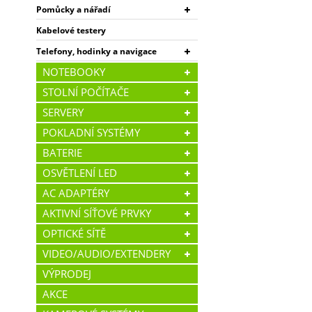
Pomůcky a nářadí
Kabelové testery
Telefony, hodinky a navigace
NOTEBOOKY
STOLNÍ POČÍTAČE
SERVERY
POKLADNÍ SYSTÉMY
BATERIE
OSVĚTLENÍ LED
AC ADAPTÉRY
AKTIVNÍ SÍŤOVÉ PRVKY
OPTICKÉ SÍTĚ
VIDEO/AUDIO/EXTENDERY
VÝPRODEJ
AKCE