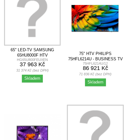
65" LED-TV SAMSUNG
75" HTV PHILIPS
65HU8000F HTV
75HFL6214U - BUSINESS TV
HG65U800FEUXEN
37 963 Kč
75HFL6214U/12
86 921 Kč
31 374 Kč (bez DPH)
71 836 Kč (bez DPH)
Skladem
Skladem